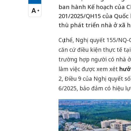
Cỡ chữ vừa
ban hành Kế hoạch của Ch
A
+
Cỡ chữ lớn
201/2025/QH15 của Quốc h
thù phát triển nhà ở xã h
Cụ thể, Nghị quyết 155/NQ
căn cứ điều kiện thực tế tạ
trường hợp người có nhà ở
làm việc được xem xét
hưởn
2, Điều 9 của Nghị quyết 
6/2025, bảo đảm có hiệu l