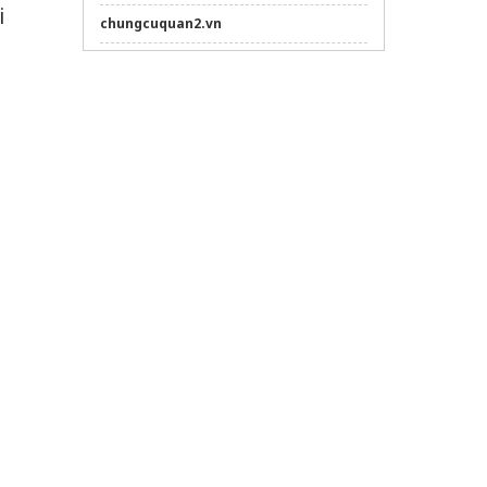
i
chungcuquan2.vn
đệm foam comfy
xây nhà trọn gói
tại Đà Nẵng
Sửa máy rửa bát bosch
khóa học ôn thi công chức thuế
tại
TPHCM
Tổng hợp
Các mẫu nhà đẹp
độc đáo