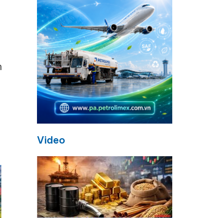
h
Video