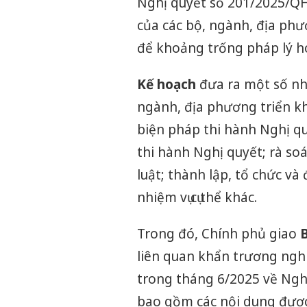
Nghị quyết số 201/2025/QH1
của các bộ, ngành, địa phư
để khoảng trống pháp lý h
Kế hoạch
đưa ra một số nhi
ngành, địa phương triển kh
biện pháp thi hành Nghị qu
thi hành Nghị quyết; rà s
luật; thành lập, tổ chức v
nhiệm vụ cụ thể khác.
Trong đó, Chính phủ giao
liên quan khẩn trương ngh
trong tháng 6/2025 về Nghị 
bao gồm các nội dung được 