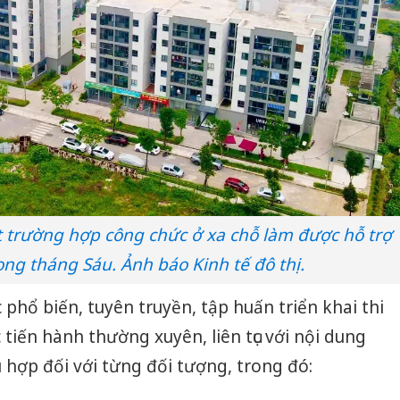
bán yến
Thanh H
hại tron
bán bìn
Moyuum
An Gian
chủ mưu
bán hàng
Quốc ra
t trường hợp công chức ở xa chỗ làm được hỗ trợ
ong tháng Sáu. Ảnh báo Kinh tế đô thị.
phổ biến, tuyên truyền, tập huấn triển khai thi
tiến hành thường xuyên, liên tục với nội dung
ù hợp đối với từng đối tượng, trong đó: