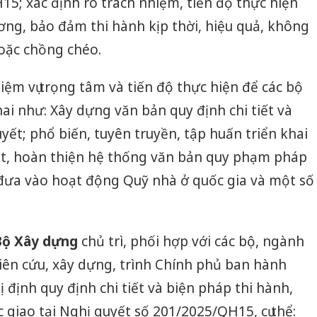
5; xác định rõ trách nhiệm, tiến độ thực hiện
ơng, bảo đảm thi hành kịp thời, hiệu quả, không
oặc chồng chéo.
ệm vụ trọng tâm và tiến độ thực hiện để các bộ
ai như: Xây dựng văn bản quy định chi tiết và
yết; phổ biến, tuyên truyền, tập huấn triển khai
oát, hoàn thiện hệ thống văn bản quy phạm pháp
à đưa vào hoạt động Quỹ nhà ở quốc gia và một số
Bộ Xây dựng
chủ trì, phối hợp với các bộ, ngành
iên cứu, xây dựng, trình Chính phủ ban hành
định quy định chi tiết và biện pháp thi hành,
giao tại Nghị quyết số 201/2025/QH15, cụ thể: