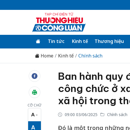
Tin tức
Kinh tế
Thương hiệu
Home
Kinh tế
Chính sách
Ban hành quy đ
công chức ở xa
xã hội trong t
CỠ CHỮ
A
09:00 03/06/2025
Chính sách
−
Cỡ chữ nhỏ
A
Đó là một trong những nộ