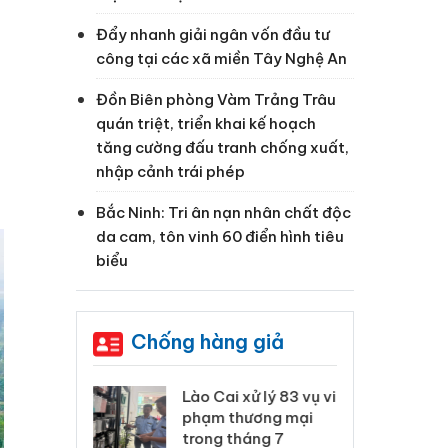
Đẩy nhanh giải ngân vốn đầu tư
công tại các xã miền Tây Nghệ An
Đồn Biên phòng Vàm Trảng Trâu
quán triệt, triển khai kế hoạch
tăng cường đấu tranh chống xuất,
nhập cảnh trái phép
Bắc Ninh: Tri ân nạn nhân chất độc
da cam, tôn vinh 60 điển hình tiêu
biểu
Chống hàng giả
 Thanh Hóa
Lào Cai xử lý 83 vụ vi
Cô
ại trong vụ
phạm thương mại
tìm
xuất, buôn
trong tháng 7
án