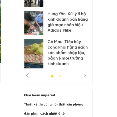
 sào giả
bá
Hưng Yên: Xử lý 6 hộ
óa: Tìm bị
Th
kinh doanh bán hàng
g vụ án buôn
hạ
giả mạo nhãn hiệu
h sữa
bá
Adidas, Nike
 giả
Mo
Cà Mau: Tiêu hủy
g: Đối tượng
An
công khai hàng ngàn
 đường dây
ch
sản phẩm nhập lậu,
 giả tại Phú
bá
bảo vệ môi trường
 đầu thú
Qu
kinh doanh
khải hoàn imperial
Thiết kế thi công nội thất văn phòng
dán phim cách nhiệt ô tô