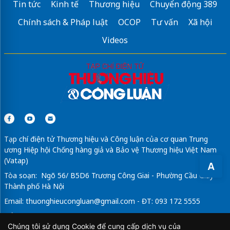
Tin tức
Kinh tế
Thương hiệu
Chuyển động 389
Chính sách & Pháp luật
OCOP
Tư vấn
Xã hội
Videos
Tạp chí điện tử Thương hiệu và Công luận của cơ quan Trung
ương Hiệp hội Chống hàng giả và Bảo vệ Thương hiệu Việt Nam
(Vatap)
A
Tòa soạn: Ngõ 56/ B5D6 Trương Công Giai - Phường Cầu Giấy -
Thành phố Hà Nội
Email:
thuonghieucongluan@gmail.com
- ĐT: 093 172 5555
Tổng Biên Tập: Vũ Đức Thuận
Chúng tôi sử dụng Cookie để cung cấp dịch vụ của