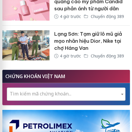
quảng cáo mỹ phẩm Candid
sau phản ánh từ người dân
4 giờ trước
Chuyển động 389
Lạng Sơn: Tạm giữ lô mũ giả
mạo nhãn hiệu Dior, Nike tại
chợ Háng Van
4 giờ trước
Chuyển động 389
CHỨNG KHOÁN VIỆT NAM
Tìm kiếm mã chứng khoán...