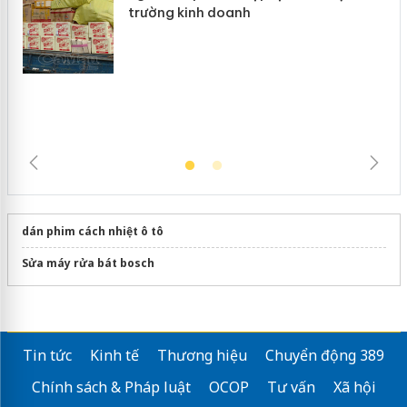
Cà Mau: Tiêu hủy công khai hàng
ngàn sản phẩm nhập lậu, bảo vệ môi
trường kinh doanh
dán phim cách nhiệt ô tô
Sửa máy rửa bát bosch
Tin tức
Kinh tế
Thương hiệu
Chuyển động 389
Chính sách & Pháp luật
OCOP
Tư vấn
Xã hội