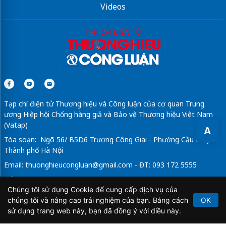
Videos
Tạp chí điện tử Thương hiệu và Công luận của cơ quan Trung
ương Hiệp hội Chống hàng giả và Bảo vệ Thương hiệu Việt Nam
(Vatap)
A
Tòa soạn: Ngõ 56/ B5D6 Trương Công Giai - Phường Cầu Giấy -
Thành phố Hà Nội
Email:
thuonghieucongluan@gmail.com
- ĐT: 093 172 5555
Tổng Biên Tập: Vũ Đức Thuận
Chúng tôi sử dụng Cookie để cung cấp dịch vụ của
Giấy phép hoạt động báo chí điện tử số 64/GP-BTTTT do Bộ
chúng tôi và nâng cao trải nghiệm của bạn. Bằng cách
OK
Thông tin và Truyền thông cấp ngày 21/2/2020.
sử dụng trang web này, bạn đã đồng ý với điều này.