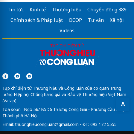
Tin tức
Kinh tế
Thương hiệu
Chuyển động 389
Chính sách & Pháp luật
OCOP
Tư vấn
Xã hội
Videos
Tạp chí điện tử Thương hiệu và Công luận của cơ quan Trung
ương Hiệp hội Chống hàng giả và Bảo vệ Thương hiệu Việt Nam
(Vatap)
A
Tòa soạn: Ngõ 56/ B5D6 Trương Công Giai - Phường Cầu Giấy -
Thành phố Hà Nội
Email:
thuonghieucongluan@gmail.com
- ĐT: 093 172 5555
Tổng Biên Tập: Vũ Đức Thuận