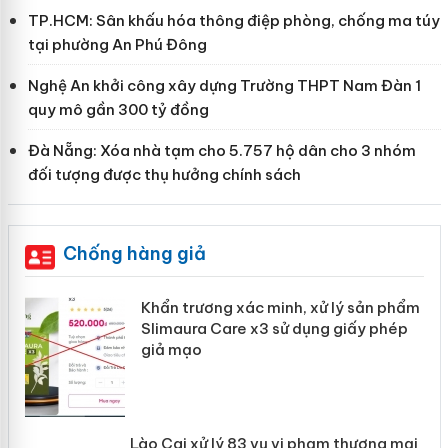
TP.HCM: Sân khấu hóa thông điệp phòng, chống ma túy
tại phường An Phú Đông
Nghệ An khởi công xây dựng Trường THPT Nam Đàn 1
quy mô gần 300 tỷ đồng
Đà Nẵng: Xóa nhà tạm cho 5.757 hộ dân cho 3 nhóm
đối tượng được thụ hưởng chính sách
Chống hàng giả
ản
Khẩn trương xác minh, xử lý sản phẩm
Slimaura Care x3 sử dụng giấy phép
giả mạo
 án
Lào Cai xử lý 83 vụ vi phạm thương