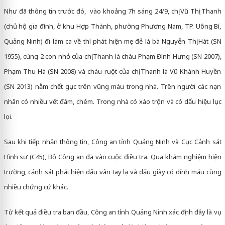
Như đã thông tin trước đó, vào khoảng 7h sáng 24/9, chị Vũ Thị Thanh
(chủ hộ gia đình, ở khu Hợp Thành, phường Phương Nam, TP. Uông Bí,
Quảng Ninh) đi làm ca về thì phát hiện mẹ đẻ là bà Nguyễn Thị Hát (SN
1955), cùng 2 con nhỏ của chị Thanh là cháu Phạm Đình Hưng (SN 2007),
Phạm Thu Hà (SN 2008) và cháu ruột của chị Thanh là Vũ Khánh Huyền
(SN 2013) nằm chết gục trên vũng máu trong nhà. Trên người các nạn
nhân có nhiều vết đâm, chém. Trong nhà có xáo trộn và có dấu hiệu lục
lọi.
Sau khi tiếp nhận thông tin, Công an tỉnh Quảng Ninh và Cục Cảnh sát
Hình sự (C45), Bộ Công an đã vào cuộc điều tra. Qua khám nghiệm hiện
trường, cảnh sát phát hiện dấu vân tay lạ và dấu giày có dính máu cùng
nhiều chứng cứ khác.
Từ kết quả điều tra ban đầu, Công an tỉnh Quảng Ninh xác định đây là vụ