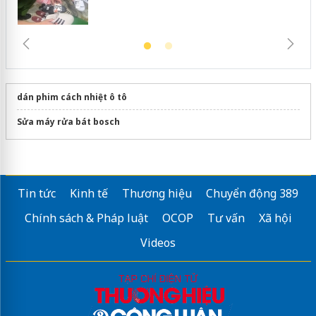
dán phim cách nhiệt ô tô
Sửa máy rửa bát bosch
Tin tức
Kinh tế
Thương hiệu
Chuyển động 389
Chính sách & Pháp luật
OCOP
Tư vấn
Xã hội
Videos