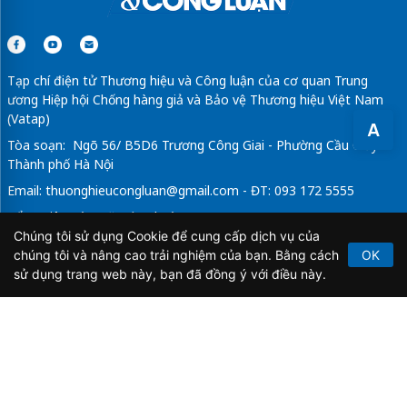
Tạp chí điện tử Thương hiệu và Công luận của cơ quan Trung
ương Hiệp hội Chống hàng giả và Bảo vệ Thương hiệu Việt Nam
(Vatap)
A
Tòa soạn: Ngõ 56/ B5D6 Trương Công Giai - Phường Cầu Giấy -
Thành phố Hà Nội
Email:
thuonghieucongluan@gmail.com
- ĐT: 093 172 5555
Tổng Biên Tập: Vũ Đức Thuận
Chúng tôi sử dụng Cookie để cung cấp dịch vụ của
Giấy phép hoạt động báo chí điện tử số 64/GP-BTTTT do Bộ
chúng tôi và nâng cao trải nghiệm của bạn. Bằng cách
OK
Thông tin và Truyền thông cấp ngày 21/2/2020.
sử dụng trang web này, bạn đã đồng ý với điều này.
Copyright © 2026
TẠP CHÍ THƯƠNG HIỆU & CÔNG
LUẬN
. All Rights Reserved.
Bản quyền thuộc Tạp chí Thương hiệu và Công luận. Cấm