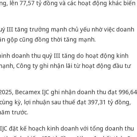
g, lên 77,57 tỷ đồng và các hoạt động khác biến
uý III tăng trưởng mạnh chủ yếu nhờ việc doanh
uận gộp cũng đồng thời tăng mạnh.
inh doanh thu quý III tăng do hoạt động kinh
ạnh, Công ty ghi nhận lãi từ hoạt động đầu tư
2025, Becamex IJC ghi nhận doanh thu đạt 996,64
Công an
tìm bị h
cùng kỳ, lợi nhuận sau thuế đạt 397,31 tỷ đồng,
án sản 
bán yến
năm trước.
Thanh H
JC đặt kế hoạch kinh doanh với tổng doanh thu
hại tron