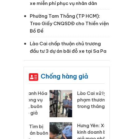
xe miễn phí phục vụ nhân dân
Phường Tam Thắng (TP HCM):
Trao Giấy CNQSDĐ cho Thiền viện
Bồ Đề
Lào Cai chấp thuận chủ trương
đầu tư 3 dự án bãi đỗ xe tại Sa Pa
Chống hàng giả
 Thanh Hóa
Lào Cai xử lý 83 vụ vi
Cô
ại trong vụ
phạm thương mại
tìm
xuất, buôn
trong tháng 7
án
 sào giả
bá
Hưng Yên: Xử lý 6 hộ
óa: Tìm bị
Th
kinh doanh bán hàng
g vụ án buôn
hạ
giả mạo nhãn hiệu