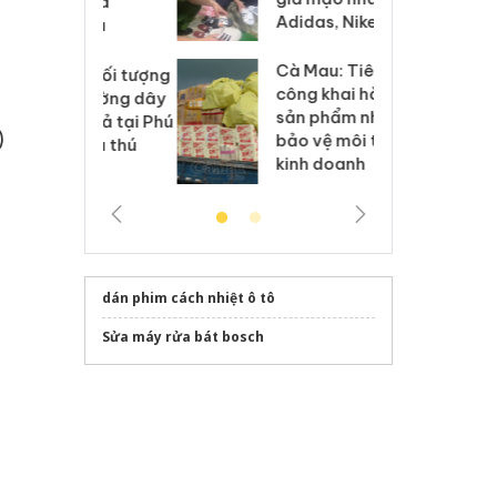
h sữa
bá
Adidas, Nike
 giả
Mo
Cà Mau: Tiêu hủy
g: Đối tượng
An
công khai hàng ngàn
 đường dây
ch
sản phẩm nhập lậu,
 giả tại Phú
bá
)
bảo vệ môi trường
 đầu thú
Qu
kinh doanh
dán phim cách nhiệt ô tô
Sửa máy rửa bát bosch