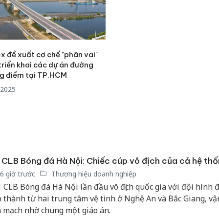
 đề xuất cơ chế "phân vai"
triển khai các dự án đường
ng điểm tại TP.HCM
/2025
 CLB Bóng đá Hà Nội: Chiếc cúp vô địch của cả hệ th
6 giờ trước
Thương hiệu doanh nghiệp
 CLB Bóng đá Hà Nội lần đầu vô địch quốc gia với đội hình 
 thành từ hai trung tâm vệ tinh ở Nghệ An và Bắc Giang, v
n mạch nhờ chung một giáo án.