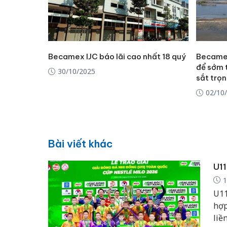
Becamex IJC báo lãi cao nhất 18 quý
Becamex
để sớm 
30/10/2025
sắt trọ
02/10
Bài viết khác
U11
1
U11
hợp
liề