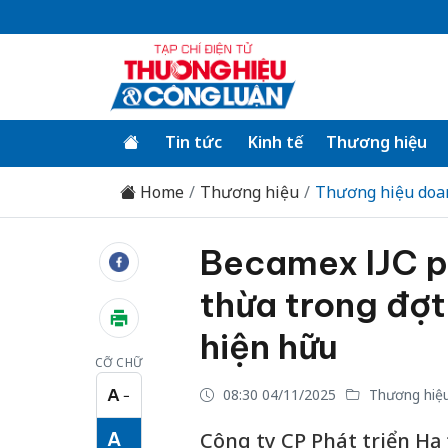
Tin tức
Kinh tế
Thương hiệu
Home
Thương hiệu
Thương hiệu doa
Becamex IJC ph
thừa trong đợ
hiện hữu
CỠ CHỮ
A
08:30 04/11/2025
Thương hiệu
−
Cỡ chữ nhỏ
A
Công ty CP Phát triển Hạ 