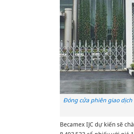
Đóng cửa phiên giao dịch 
Becamex IJC dự kiến sẽ chà