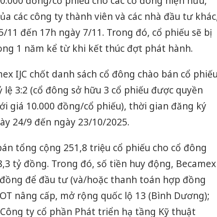
 10.000 đồng/cổ phiếu cho các cổ đông hiện hữu,
của các công ty thành viên và các nhà đầu tư khác
5/11 đến 17h ngày 7/11. Trong đó, cổ phiếu sẽ bị
ng 1 năm kể từ khi kết thúc đợt phát hành.
mex IJC chốt danh sách cổ đông chào bán cổ phiế
ỷ lệ 3:2 (cổ đông sở hữu 3 cổ phiếu được quyền
i giá 10.000 đồng/cổ phiếu), thời gian đăng ký
ày 24/9 đến ngày 23/10/2025.
án tổng cộng 251,8 triệu cổ phiếu cho cổ đông
,3 tỷ đồng. Trong đó, số tiền huy động, Becamex
ỷ đồng để đầu tư (và/hoặc thanh toán hợp đồng
BOT nâng cấp, mở rộng quốc lộ 13 (Bình Dương);
Công ty cổ phần Phát triển hạ tầng Kỹ thuật