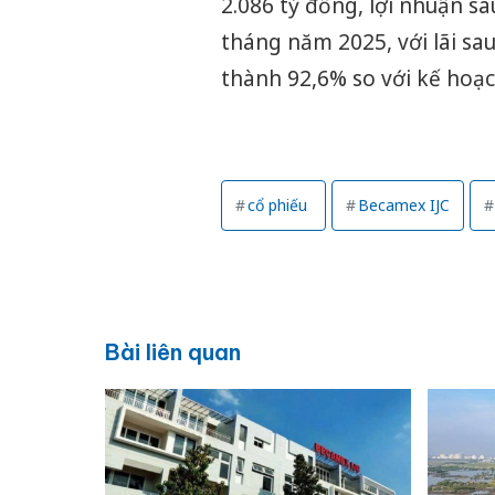
2.086 tỷ đồng, lợi nhuận sa
tháng năm 2025, với lãi sa
thành 92,6% so với kế hoạ
cổ phiếu
Becamex IJC
Bài liên quan