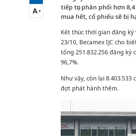
Cỡ chữ vừa
tiếp tục phân phối hơn 8,
A
+
Cỡ chữ lớn
mua hết, cổ phiếu sẽ bị 
Kết thúc thời gian đăng k
23/10, Becamex IJC cho biế
tổng 251.832.256 đăng ký 
96,7%.
Như vậy, còn lại 8.403.533
đợt phát hành thêm.