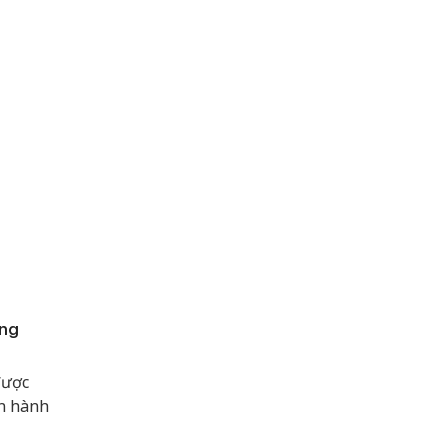
ống
được
ận hành