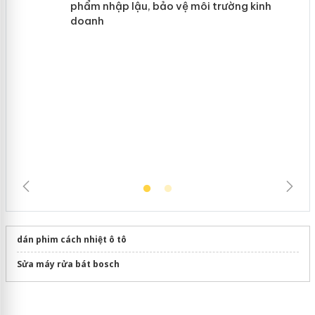
hàng giả mạo nhãn hiệu Adidas, Nike
Cà Mau: Tiêu hủy công khai hàng
ngàn sản phẩm nhập lậu, bảo vệ môi
trường kinh doanh
dán phim cách nhiệt ô tô
Sửa máy rửa bát bosch