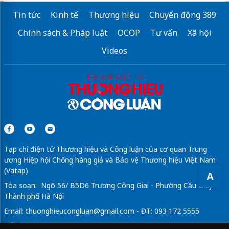
Tin tức
Kinh tế
Thương hiệu
Chuyển động 389
Chính sách & Pháp luật
OCOP
Tư vấn
Xã hội
Videos
Tạp chí điện tử Thương hiệu và Công luận của cơ quan Trung
ương Hiệp hội Chống hàng giả và Bảo vệ Thương hiệu Việt Nam
(Vatap)
A
Tòa soạn: Ngõ 56/ B5D6 Trương Công Giai - Phường Cầu Giấy -
Thành phố Hà Nội
Email:
thuonghieucongluan@gmail.com
- ĐT: 093 172 5555
Tổng Biên Tập: Vũ Đức Thuận