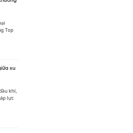
oại
ng Top
giữa xu
dầu khí,
áp lực