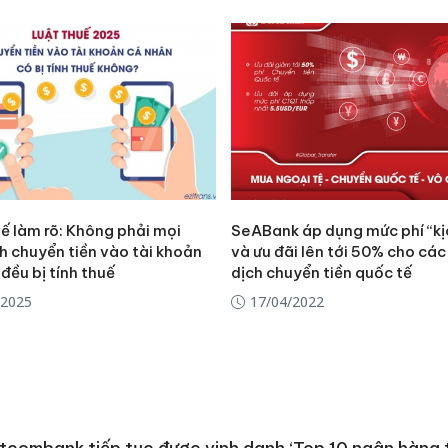
Thanh H
hại tron
bán bìn
Moyuum
An Gian
chủ mưu
bán hàng
Quốc ra
ế làm rõ: Không phải mọi
SeABank áp dụng mức phí “kị
h chuyển tiền vào tài khoản
và ưu đãi lên tới 50% cho các
đều bị tính thuế
dịch chuyển tiền quốc tế
/2025
17/04/2022
tcombank tiếp tục được vinh danh ‘Top 10 ngân hàng