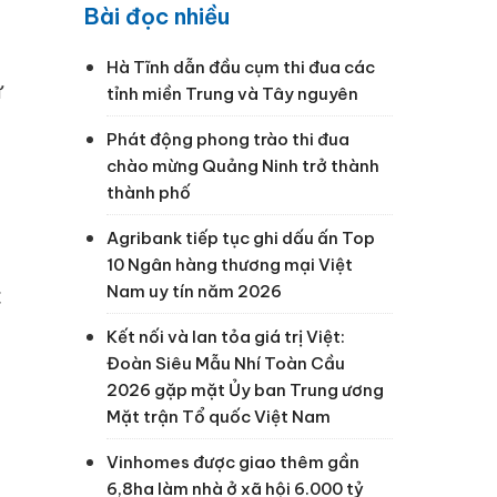
Bài đọc nhiều
Hà Tĩnh dẫn đầu cụm thi đua các
ử
tỉnh miền Trung và Tây nguyên
Phát động phong trào thi đua
chào mừng Quảng Ninh trở thành
thành phố
Agribank tiếp tục ghi dấu ấn Top
10 Ngân hàng thương mại Việt
Nam uy tín năm 2026
c
Kết nối và lan tỏa giá trị Việt:
Đoàn Siêu Mẫu Nhí Toàn Cầu
2026 gặp mặt Ủy ban Trung ương
Mặt trận Tổ quốc Việt Nam
h
Vinhomes được giao thêm gần
6,8ha làm nhà ở xã hội 6.000 tỷ