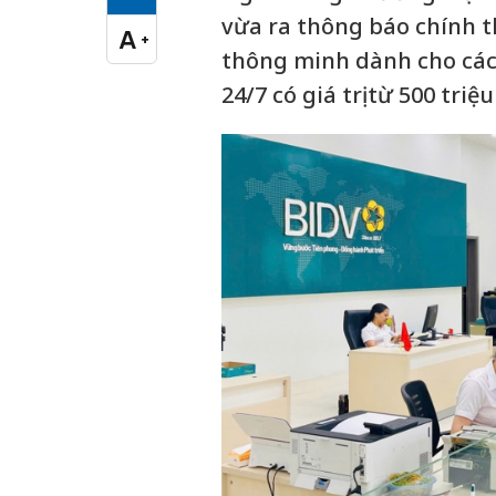
Cỡ chữ vừa
vừa ra thông báo chính th
A
+
Cỡ chữ lớn
thông minh dành cho các 
24/7 có giá trị từ 500 triệ