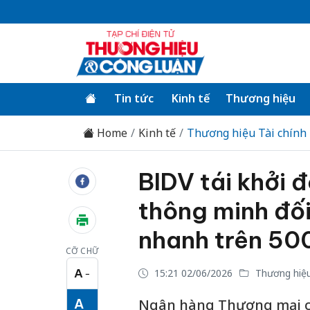
Tin tức
Kinh tế
Thương hiệu
Home
Kinh tế
Thương hiệu Tài chính
BIDV tái khởi 
thông minh đối
nhanh trên 500
CỠ CHỮ
A
15:21 02/06/2026
Thương hiệu
−
Cỡ chữ nhỏ
A
Ngân hàng Thương mại cổ