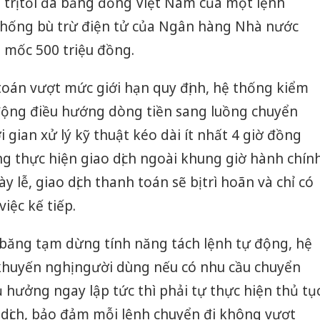
á trị tối đa bằng đồng Việt Nam của một lệnh
thống bù trừ điện tử của Ngân hàng Nhà nước
mốc 500 triệu đồng.
toán vượt mức giới hạn quy định, hệ thống kiểm
động điều hướng dòng tiền sang luồng chuyển
gian xử lý kỹ thuật kéo dài ít nhất 4 giờ đồng
ng thực hiện giao dịch ngoài khung giờ hành chín
 lễ, giao dịch thanh toán sẽ bị trì hoãn và chỉ có
iệc kế tiếp.
 băng tạm dừng tính năng tách lệnh tự động, hệ
huyến nghị người dùng nếu có nhu cầu chuyển
 hưởng ngay lập tức thì phải tự thực hiện thủ tụ
 dịch, bảo đảm mỗi lệnh chuyển đi không vượt