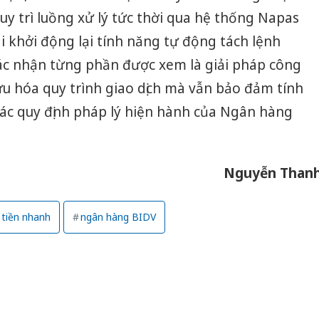
y trì luồng xử lý tức thời qua hệ thống Napas
i khởi động lại tính năng tự động tách lệnh
c nhận từng phần được xem là giải pháp công
u hóa quy trình giao dịch mà vẫn bảo đảm tính
các quy định pháp lý hiện hành của Ngân hàng
Nguyễn Than
 tiền nhanh
ngân hàng BIDV
Công an
tìm bị h
án sản 
bán yến