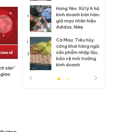
Hưng Yên: Xử lý 6 hộ
óa: Tìm bị
Th
kinh doanh bán hàng
g vụ án buôn
hạ
giả mạo nhãn hiệu
h sữa
bá
Adidas, Nike
 giả
Mo
Cà Mau: Tiêu hủy
g: Đối tượng
An
công khai hàng ngàn
 đường dây
ch
sản phẩm nhập lậu,
 giả tại Phú
bá
bảo vệ môi trường
 đầu thú
Qu
kinh doanh
ch sàn”
 giao
 thương