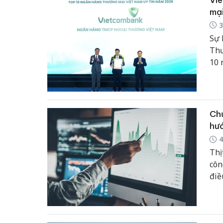
mại
3
Sự 
Thư
10 
Chứ
hư
4
Thị
côn
điề