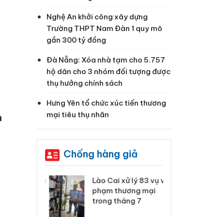
Nghệ An khởi công xây dựng
Trường THPT Nam Đàn 1 quy mô
gần 300 tỷ đồng
Đà Nẵng: Xóa nhà tạm cho 5.757
hộ dân cho 3 nhóm đối tượng được
thụ hưởng chính sách
Hưng Yên tổ chức xúc tiến thương
mại tiêu thụ nhãn
h
Chống hàng giả
 Thanh Hóa
Lào Cai xử lý 83 vụ vi
Cô
ại trong vụ
phạm thương mại
tìm
xuất, buôn
trong tháng 7
án
 sào giả
bá