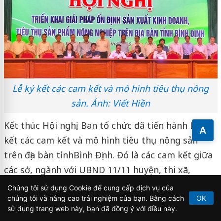
Lễ ký kết các cam kết và mô hình tiêu thụ nông
sản. Ảnh: Viết Hiền
Kết thúc Hội nghị, Ban tổ chức đã tiến hành Lễ ký
A
kết các cam kết và mô hình tiêu thụ nông sản
trên địa bàn tỉnh
Bình Định. Đó là các cam kết giữa
các sở, ngành với UBND 11/11 huyện, thi xã,
thành phố; cam kết giữa Sở Công Thương Bình
Chúng tôi sử dụng Cookie để cung cấp dịch vụ của
Định và các đơn vị, DN, siêu thị; cam kết giữa các
chúng tôi và nâng cao trải nghiệm của bạn. Bằng cách
OK
sử dụng trang web này, bạn đã đồng ý với điều này.
đầu mối tiêu thụ với các HTX các huyện, thị xã,