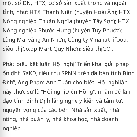
một số DN, HTX, cơ sở sản xuất trong và ngoài
tỉnh, như: HTX Thanh Niên (huyện Hoài Ân); HTX
Nông nghiệp Thuận Nghĩa (huyện Tây Sơn); HTX
Nông nghiệp Phước Hưng (huyện Tuy Phước);
Làng Mai vàng An Nhơn; Công ty Vinanutrifood;
Siêu thị Co.op Mart Quy Nhơn; Siêu thị GO…
Phát biểu kết luận Hội nghị “Triển khai giải pháp
ổn định SXKD, tiêu thụ SPNN trên địa bàn tỉnh Bình
Định”, ông Phạm Anh Tuấn cho biết: Hội nghị lần
này thực sự là “Hội nghị Diên Hồng”, nhằm để lãnh
đạo tỉnh Bình Định lắng nghe y kiến và tâm tư,
nguyện vọng của các bên: Nhà sản xuất, nhà
nông, nhà quản ly, nhà khoa học, nhà doanh
nghiệp…