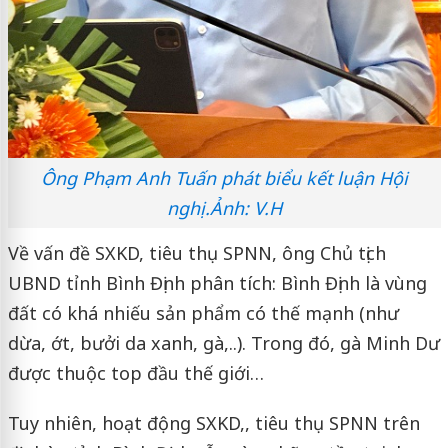
Ông Phạm Anh Tuấn phát biểu kết luận Hội
nghị.Ảnh: V.H
Về vấn đề SXKD, tiêu thụ SPNN, ông Chủ tịch
UBND tỉnh Bình Định phân tích: Bình Định là vùng
đất có khá nhiếu sản phẩm có thế mạnh (như
dừa, ớt, bưởi da xanh, gà,..). Trong đó, gà Minh Dư
được thuộc top đầu thế giới…
Tuy nhiên, hoạt động SXKD,, tiêu thụ SPNN trên