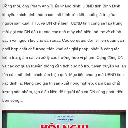
Đồng thời, ông Phạm Anh Tuấn khẳng định: UBND tỉnh Bình Định
khuyến khích hình thành các mô hình liên kết chuỗi giá trị giữa
người sản xuất, HTX và DN chế biến. UBND tỉnh cũng sẽ tập trung
mời gọi các DN đầu tư vào các nhà máy chế biến, hỗ trợ về chính
sách và nguồn lực cho sản xuất. Các cơ quan, đơn vị liên quan cần
phối hợp chặt chẽ trong triển khai các giải pháp, nhất là công tác
kiểm tra, giám sát và xử lý các trường hợp vi phạm. Cộng đồng DN
và các cơ quan truyền thông cần tích cực hỗ trợ, tuyên truyền và lan
tỏa các mô hình, cách làm hiệu quả. Mục tiêu chung mà UBND tỉnh
xác định là: Nâng cao giá trị sản xuất nông nghiệp, đảm bảo chất
lượng sản phẩm, tạo điều kiện để người dân và DN cùng phát triển
bền vững…