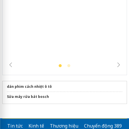
Cà Mau: Tiêu hủy công khai hàng
ngàn sản phẩm nhập lậu, bảo vệ môi
trường kinh doanh
dán phim cách nhiệt ô tô
Sửa máy rửa bát bosch
Tin tức
Kinh tế
Thương hiệu
Chuyển động 389