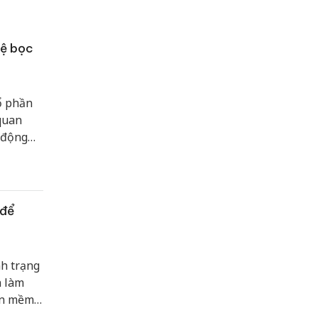
hệ bọc
ổ phần
 quan
 động
 vướng
.
 để
nh trạng
h làm
hần mềm