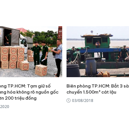
Thanh H
hại tron
bán bìn
Moyuum
An Gian
chủ mưu
bán hàng
Quốc ra
òng TP.HCM: Tạm giữ số
Biên phòng TP.HCM: Bắt 3 sà
àng hóa không rõ nguồn gốc
chuyển 1.500m³ cát lậu
hơn 200 triệu đồng
03/08/2018
/2020