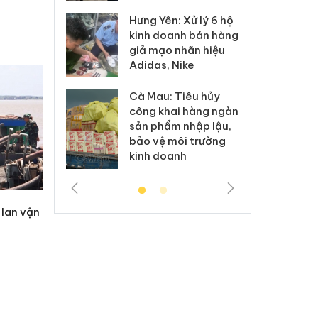
Hưng Yên: Xử lý 6 hộ
óa: Tìm bị
Th
kinh doanh bán hàng
g vụ án buôn
hạ
giả mạo nhãn hiệu
h sữa
bá
Adidas, Nike
 giả
Mo
Cà Mau: Tiêu hủy
g: Đối tượng
An
công khai hàng ngàn
 đường dây
ch
sản phẩm nhập lậu,
 giả tại Phú
bá
bảo vệ môi trường
 đầu thú
Qu
kinh doanh
 lan vận