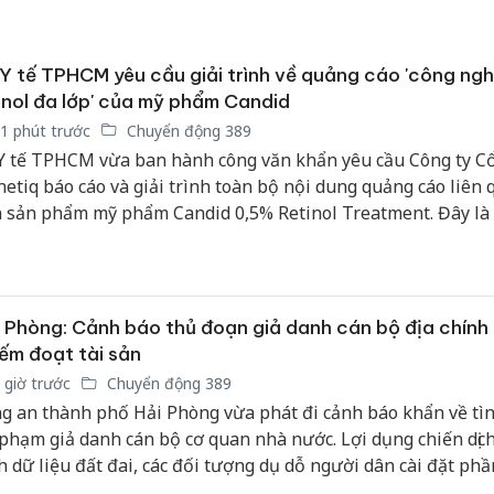
Y tế TPHCM yêu cầu giải trình về quảng cáo 'công ng
inol đa lớp' của mỹ phẩm Candid
1 phút trước
Chuyển động 389
Y tế TPHCM vừa ban hành công văn khẩn yêu cầu Công ty C
netiq báo cáo và giải trình toàn bộ nội dung quảng cáo liên
 sản phẩm mỹ phẩm Candid 0,5% Retinol Treatment. Đây là
i xử lý tiếp theo của cơ quan quản lý sau khi sản phẩm này
i nhiều tranh cãi và phản ánh từ cộng đồng người tiêu dùng
 Phòng: Cảnh báo thủ đoạn giả danh cán bộ địa chính
ếm đoạt tài sản
 giờ trước
Chuyển động 389
g an thành phố Hải Phòng vừa phát đi cảnh báo khẩn về tì
 phạm giả danh cán bộ cơ quan nhà nước. Lợi dụng chiến dịc
h dữ liệu đất đai, các đối tượng dụ dỗ người dân cài đặt p
a mã độc nhằm chiếm đoạt tài sản.