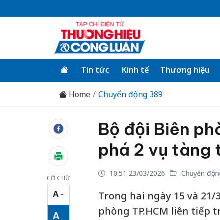
Tin tức
Kinh tế
Thương hiệu
Home
Chuyển động 389
Bộ đội Biên ph
phá 2 vụ tàng 
10:51 23/03/2026
Chuyển độn
CỠ CHỮ
A
Trong hai ngày 15 và 21/3,
−
Cỡ chữ nhỏ
phòng TP.HCM liên tiếp tri
A