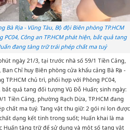
 Bà Rịa - Vũng Tàu, Bộ đội Biên phòng TP.HCM
ng PC04, Công an TP.HCM phát hiện, bắt quả tang
 Huấn đang tàng trữ trái phép chất ma tuý
 phút ngày 21/3, tại trước nhà số 59/1 Tiền Cảng,
Ban Chỉ huy Biên phòng cửa khẩu cảng Bà Rịa -
̀ng TP.HCM chủ trì, phối hợp với Phòng PC04,
bắt quả tang đối tượng Vũ Đỗ Huấn; sinh ngày:
 59/1 Tiền Cảng, phường Rạch Dừa, TP.HCM đang
ép chất ma tuý. Tang vật thu giữ: 2 gói ni lon được
chất dạng kết tinh trong suốt; Huấn khai là ma
c Huấn tàng trữ để sử dụng và một số tang vật