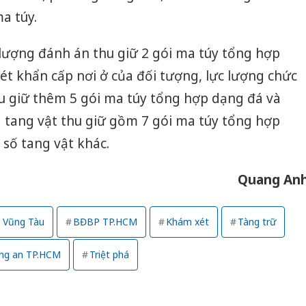
ma túy.
 lượng đánh án thu giữ 2 gói ma túy tổng hợp
t khẩn cấp nơi ở của đối tượng, lực lượng chức
hu giữ thêm 5 gói ma túy tổng hợp dạng đá và
ang vật thu giữ gồm 7 gói ma túy tổng hợp
t số tang vật khác.
Quang An
- Vũng Tàu
BĐBP TP.HCM
Khám xét
Tàng trữ
Công an
ng an TP.HCM
Triệt phá
tìm bị h
án sản 
bán yến