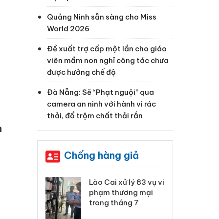
Quảng Ninh sẵn sàng cho Miss
World 2026
Đề xuất trợ cấp một lần cho giáo
viên mầm non nghỉ công tác chưa
được hưởng chế độ
Đà Nẵng: Sẽ “Phạt nguội” qua
camera an ninh với hành vi rác
thải, đổ trộm chất thải rắn
h
Chống hàng giả
 Thanh Hóa
Lào Cai xử lý 83 vụ vi
Cô
ại trong vụ
phạm thương mại
tìm
xuất, buôn
trong tháng 7
án
 sào giả
bá