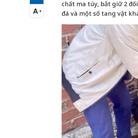
Cỡ chữ vừa
chất ma túy, bắt giữ 2 đô
A
+
đá và một số tang vật kh
Cỡ chữ lớn