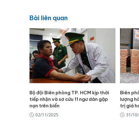
Bài liên quan
Bộ đội Biên phòng TP. HCM kịp thời
Biên ph
tiếp nhận và sơ cứu 11 ngư dân gặp
lượng h
nạn trên biển
trị giá 
02/11/2025
31/10