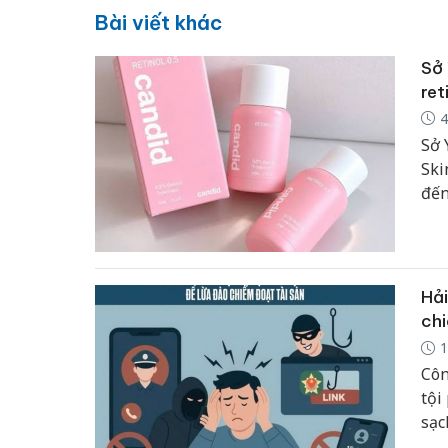
Bài viết khác
Sở 
ret
4
Sở 
Ski
đến
thá
phả
Hải
chi
1
Côn
tội
sạc
chứ