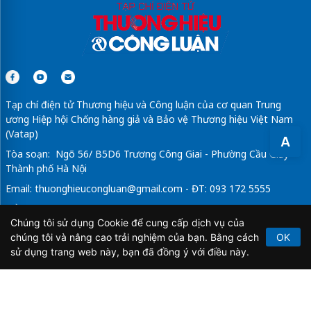
Tạp chí điện tử Thương hiệu và Công luận của cơ quan Trung
ương Hiệp hội Chống hàng giả và Bảo vệ Thương hiệu Việt Nam
(Vatap)
A
Tòa soạn: Ngõ 56/ B5D6 Trương Công Giai - Phường Cầu Giấy -
Thành phố Hà Nội
Email:
thuonghieucongluan@gmail.com
- ĐT: 093 172 5555
Tổng Biên Tập: Vũ Đức Thuận
Chúng tôi sử dụng Cookie để cung cấp dịch vụ của
Giấy phép hoạt động báo chí điện tử số 64/GP-BTTTT do Bộ
chúng tôi và nâng cao trải nghiệm của bạn. Bằng cách
OK
Thông tin và Truyền thông cấp ngày 21/2/2020.
sử dụng trang web này, bạn đã đồng ý với điều này.
Copyright © 2026
TẠP CHÍ THƯƠNG HIỆU & CÔNG