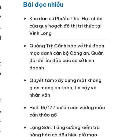
Bài đọc nhiều
h
y
Khu dân cư Phước Thọ: Hạt nhân
của quy hoạch đô thị tri thức tại
c
Vĩnh Long
g
Quảng Trị: Cảnh báo về thủ đoạn
mạo danh cán bộ Công an, Quân
đội để lừa đảo các cơ sở kinh
c
doanh
ó
Quyết tâm xây dựng một không
gian mạng an toàn, tin cậy và
nhân văn
ự
Huế: 16/177 dự án còn vướng mắc
,
cần tháo gỡ
c
Lạng Sơn: Tăng cường kiểm tra
c
hàng hóa có dấu hiệu giả mạo