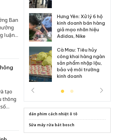
 sào giả
bá
Hưng Yên: Xử lý 6 hộ
óa: Tìm bị
Th
ưởng Ban
kinh doanh bán hàng
g vụ án buôn
hạ
 hưởng
giả mạo nhãn hiệu
h sữa
bá
g luận
Adidas, Nike
 giả
Mo
 kiện.
Cà Mau: Tiêu hủy
g: Đối tượng
An
công khai hàng ngàn
 đường dây
ch
sản phẩm nhập lậu,
 giả tại Phú
bá
thông
bảo vệ môi trường
 đầu thú
Qu
kinh doanh
và tạo
u thông
 số
, hàng
dán phim cách nhiệt ô tô
ên dụng
Sửa máy rửa bát bosch
088/2-
hị Quan
inh