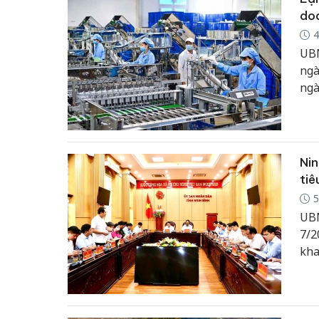
(Tr
doa
4
UBN
ngà
ngà
đạo
hoa
Nin
ti
5
UBN
7/2
kha
hàn