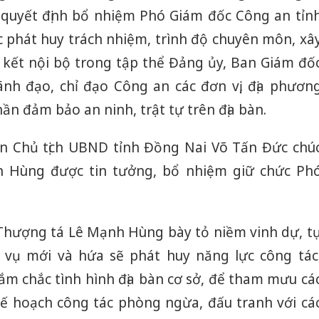
uyết định bổ nhiệm Phó Giám đốc Công an tỉn
ục phát huy trách nhiệm, trình độ chuyên môn, xâ
kết nội bộ trong tập thể Đảng ủy, Ban Giám đố
ãnh đạo, chỉ đạo Công an các đơn vị, địa phươn
ần đảm bảo an ninh, trật tự trên địa bàn.
yền Chủ tịch UBND tỉnh Đồng Nai Võ Tấn Đức chú
Hùng được tin tưởng, bổ nhiệm giữ chức Ph
Thượng tá Lê Mạnh Hùng bày tỏ niềm vinh dự, t
vụ mới và hứa sẽ phát huy năng lực công tác
m chắc tình hình địa bàn cơ sở, để tham mưu cá
kế hoạch công tác phòng ngừa, đấu tranh với cá