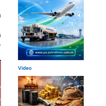
g
i
,
Video