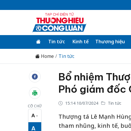
Tin tức
Kinh tế
Thương hiệu
Home
Tin tức
Bổ nhiệm Thượ
Phó giám đốc 
15:14 10/07/2024
Tin tức
CỠ CHỮ
A
Thượng tá Lê Mạnh Hùng,
−
Cỡ chữ nhỏ
tham nhũng, kinh tế, buô
A