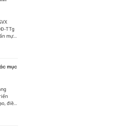
GVX
/QĐ-TTg
uẩn mực
n tinh
các mục
áng
riển
ạo, điều