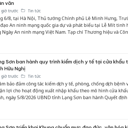
ân văn
bán yến
 giờ trước
Tin tức
Thanh H
g 6/8, tại Hà Nội, Thủ tướng Chính phủ Lê Minh Hưng, Tr
hại tron
 đạo An ninh mạng quốc gia dự và phát biểu tại Lễ Mít tinh
bán bìn
 Ngày An ninh mạng Việt Nam. Tạp chí Thương hiệu và Côn
Moyuum
n trọng giới thiệu phát biểu của Thủ tướng Chính phủ tại sự
An Gian
chủ mưu
bán hàng
g Sơn ban hành quy trình kiểm dịch y tế tại cửa khẩu 
Quốc ra
h Hữu Nghị
 giờ trước
Tin tức
m bảo đảm công tác kiểm dịch y tế, phòng, chống dịch bệnh 
ận lợi cho hoạt động xuất nhập khẩu theo mô hình cửa khẩ
h, ngày 5/8/2026 UBND tỉnh Lạng Sơn ban hành Quyết định
8/QĐ-UBND về Quy trình kiểm dịch y tế đối với phương tiện
 xuất, nhập khẩu qua cửa khẩu thông minh tại đường chuy
 chuyển hàng hóa khu vực mốc 1119-1120 và khu vực mốc 1
9 thuộc cặp cửa khẩu quốc tế Hữu Nghị (Việt Nam) - Hữu Ng
g Sơn triển khai Khung chuẩn mực đạo đức, văn hóa k