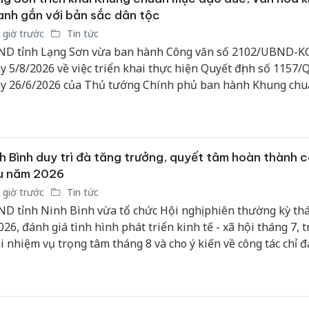
ung Quốc).
nh gắn với bản sắc dân tộc
 giờ trước
Tin tức
D tỉnh Lạng Sơn vừa ban hành Công văn số 2102/UBND-K
y 5/8/2026 về việc triển khai thực hiện Quyết định số 1157
y 26/6/2026 của Thủ tướng Chính phủ ban hành Khung ch
 đức, văn hóa kinh doanh gắn với bản sắc dân tộc và tiếp cậ
 văn hóa kinh doanh thế giới.
h Bình duy trì đà tăng trưởng, quyết tâm hoàn thành 
êu năm 2026
 giờ trước
Tin tức
D tỉnh Ninh Bình vừa tổ chức Hội nghị phiên thường kỳ th
026, đánh giá tình hình phát triển kinh tế - xã hội tháng 7, t
i nhiệm vụ trọng tâm tháng 8 và cho ý kiến về công tác chỉ đ
h trong thời gian tới.