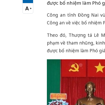
Cỡ chữ vừa
được bổ nhiệm làm Phó g
A
+
Cỡ chữ lớn
Công an tỉnh Đồng Nai vừ
Công an về việc bổ nhiệm 
Theo đó, Thượng tá Lê M
phạm về tham nhũng, kinh 
được bổ nhiệm làm Phó gi