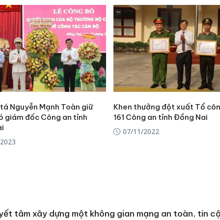
tá Nguyễn Mạnh Toàn giữ
Khen thưởng đột xuất Tổ cô
ó giám đốc Công an tỉnh
161 Công an tỉnh Đồng Nai
i
07/11/2022
/2023
Công an
tìm bị h
ết tâm xây dựng một không gian mạng an toàn, tin c
án sản 