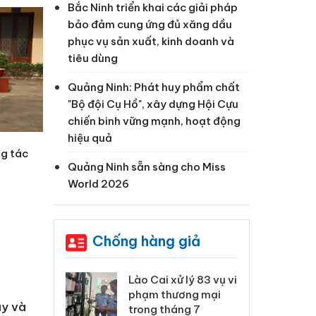
Bắc Ninh triển khai các giải pháp
bảo đảm cung ứng đủ xăng dầu
phục vụ sản xuất, kinh doanh và
tiêu dùng
Quảng Ninh: Phát huy phẩm chất
"Bộ đội Cụ Hồ", xây dựng Hội Cựu
chiến binh vững mạnh, hoạt động
hiệu quả
ng tác
Quảng Ninh sẵn sàng cho Miss
World 2026
Chống hàng giả
 Thanh Hóa
Lào Cai xử lý 83 vụ vi
Cô
ại trong vụ
phạm thương mại
tìm
ậy và
xuất, buôn
trong tháng 7
án