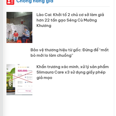
Chống hàng giả
mại
Lào Cai: Khởi tố 2 chủ cơ sở làm giả
hơn 22 tấn gạo Séng Cù Mường
Khương
àng
ản
Bảo vệ thương hiệu từ gốc: Đừng để
“mất bò mới lo làm chuồng”
Khẩn trương xác minh, xử lý sản phẩm
Slimaura Care x3 sử dụng giấy phép
giả mạo