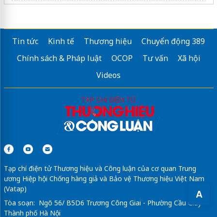
Máy đóng gói nước mắm
giá rẻ
thông cống nghẹt phú giáo
Tin tức
Kinh tế
Thương hiệu
Chuyển động 389
Dịch vụ
thông cống nghẹt tại quận tân bình
uy tín
Chính sách & Pháp luật
OCOP
Tư vấn
Xã hội
Sửa máy rửa bát bosch
Videos
Tạp chí điện tử Thương hiệu và Công luận của cơ quan Trung
ương Hiệp hội Chống hàng giả và Bảo vệ Thương hiệu Việt Nam
(Vatap)
A
Tòa soạn: Ngõ 56/ B5D6 Trương Công Giai - Phường Cầu Giấy -
Thành phố Hà Nội