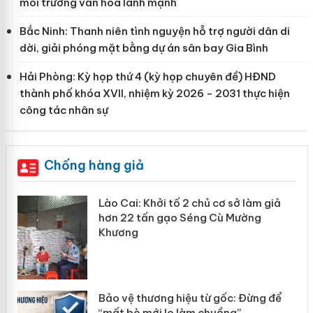
môi trường văn hóa lành mạnh
Bắc Ninh: Thanh niên tình nguyện hỗ trợ người dân di
dời, giải phóng mặt bằng dự án sân bay Gia Bình
Hải Phòng: Kỳ họp thứ 4 (kỳ họp chuyên đề) HĐND
thành phố khóa XVII, nhiệm kỳ 2026 - 2031 thực hiện
công tác nhân sự
Chống hàng giả
mại
Lào Cai: Khởi tố 2 chủ cơ sở làm giả
hơn 22 tấn gạo Séng Cù Mường
Khương
àng
ản
Bảo vệ thương hiệu từ gốc: Đừng để
“mất bò mới lo làm chuồng”