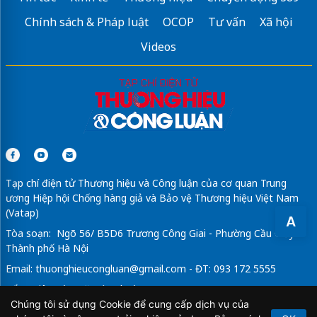
Chính sách & Pháp luật
OCOP
Tư vấn
Xã hội
Videos
Tạp chí điện tử Thương hiệu và Công luận của cơ quan Trung
ương Hiệp hội Chống hàng giả và Bảo vệ Thương hiệu Việt Nam
(Vatap)
A
Tòa soạn: Ngõ 56/ B5D6 Trương Công Giai - Phường Cầu Giấy -
Thành phố Hà Nội
Email:
thuonghieucongluan@gmail.com
- ĐT: 093 172 5555
Tổng Biên Tập: Vũ Đức Thuận
Chúng tôi sử dụng Cookie để cung cấp dịch vụ của
Giấy phép hoạt động báo chí điện tử số 64/GP-BTTTT do Bộ