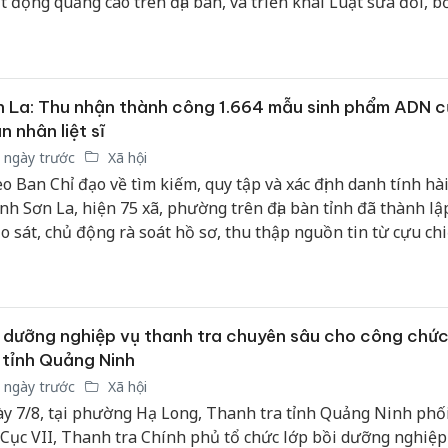
t động quảng cáo trên địa bàn, và triển khai Luật sửa đổi, b
sản phẩ
 số điều của Luật Quảng cáo và các văn bản hướng dẫn thi 
bảo vệ 
kinh do
Công an
 La: Thu nhận thành công 1.664 mẫu sinh phẩm ADN 
tìm bị h
n nhân liệt sĩ
án sản 
 ngày trước
Xã hội
bán yến
o Ban Chỉ đạo về tìm kiếm, quy tập và xác định danh tính hài 
tỉnh Sơn La, hiện 75 xã, phường trên địa bàn tỉnh đã thành lậ
Thanh H
hại tron
o sát, chủ động rà soát hồ sơ, thu thập nguồn tin từ cựu ch
bán bìn
nhân chứng lịch sử. Công tác triển khai được thực hiện đồng 
Moyuum
n công rõ trách nhiệm cho từng cơ quan, đơn vị.
 dưỡng nghiệp vụ thanh tra chuyên sâu cho công chứ
 tỉnh Quảng Ninh
 ngày trước
Xã hội
y 7/8, tại phường Hạ Long, Thanh tra tỉnh Quảng Ninh phố
 Cục VII, Thanh tra Chính phủ tổ chức lớp bồi dưỡng nghiệp