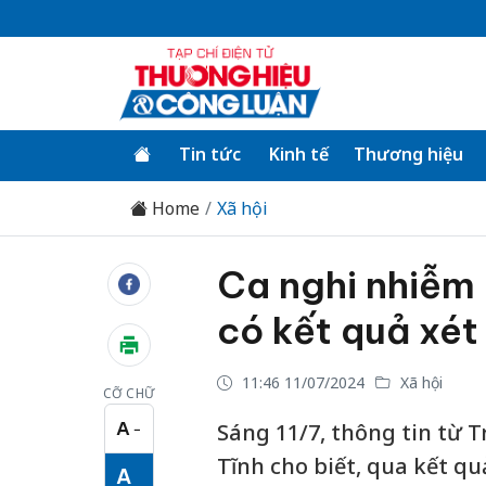
Tin tức
Kinh tế
Thương hiệu
Home
Xã hội
Ca nghi nhiễm 
có kết quả xét
11:46 11/07/2024
Xã hội
CỠ CHỮ
A
Sáng 11/7, thông tin từ 
−
Cỡ chữ nhỏ
Tĩnh cho biết, qua kết qu
A