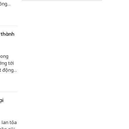
công
 thành
hong
ớng tới
t động
,
ại
 lan tỏa