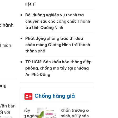
liệt sĩ
Bồi dưỡng nghiệp vụ thanh tra
chuyên sâu cho công chức Thanh
c hành
tra tỉnh Quảng Ninh
Phát động phong trào thi đua
chào mừng Quảng Ninh trở thành
 1 môn
thành phố
TP.HCM: Sân khấu hóa thông điệp
phòng, chống ma túy tại phường
An Phú Đông
ong
Chống hàng giả
 Văn bản
 Tiêu hủy
Khẩn trương xác
Cà
i với
ai hàng ngàn
minh, xử lý sản phẩm
cô