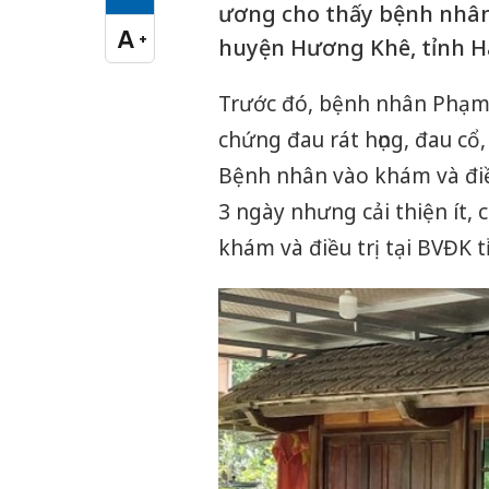
Cỡ chữ vừa
ương cho thấy bệnh nhân 
A
+
huyện Hương Khê, tỉnh Hà
Cỡ chữ lớn
Trước đó, bệnh nhân Phạm H
chứng đau rát họng, đau c
Bệnh nhân vào khám và điề
3 ngày nhưng cải thiện ít,
khám và điều trị tại BVĐK t