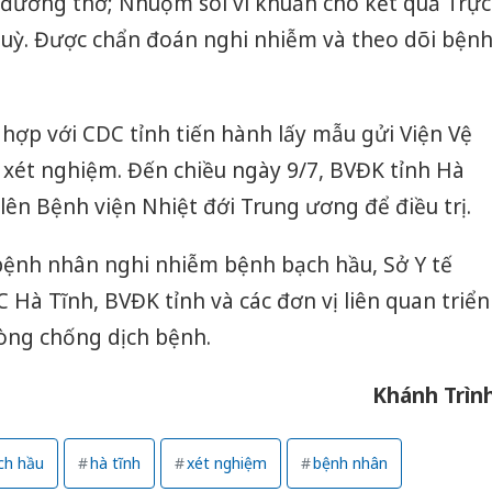
đường thở; Nhuộm soi vi khuẩn cho kết quả Trực
uỳ. Được chẩn đoán nghi nhiễm và theo dõi bện
 hợp với CDC tỉnh tiến hành lấy mẫu gửi Viện Vệ
 xét nghiệm. Đến chiều ngày 9/7, BVĐK tỉnh Hà
ên Bệnh viện Nhiệt đới Trung ương để điều trị.
 bệnh nhân nghi nhiễm bệnh bạch hầu, Sở Y tế
 Hà Tĩnh, BVĐK tỉnh và các đơn vị liên quan triển
òng chống dịch bệnh.
Khánh Trìn
ch hầu
hà tĩnh
xét nghiệm
bệnh nhân