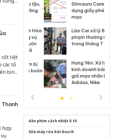
ổ sung
m nhập lậu,
Slimaura Care x3 sử
sả
hành.
môi trường
dụng giấy phép giả
bả
anh
mạo
ki
 Thanh Hóa
Lào Cai xử lý 83 vụ vi
Cô
của
ại trong vụ
phạm thương mại
tìm
xuất, buôn
trong tháng 7
án
 sào giả
bá
cốt liệt
Hưng Yên: Xử lý 6 hộ
p các tổ
óa: Tìm bị
Th
kinh doanh bán hàng
g vụ án buôn
hạ
iến binh
giả mạo nhãn hiệu
h sữa
bá
bộ,
Adidas, Nike
 giả
Mo
c Thanh
dán phim cách nhiệt ô tô
i hợp
Sửa máy rửa bát bosch
 vụ