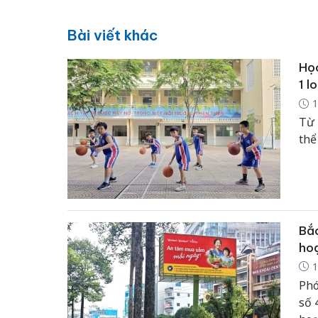
Bài viết khác
Học
1 l
1
Từ 
thể
Bắc
ho
1
Phó
số 