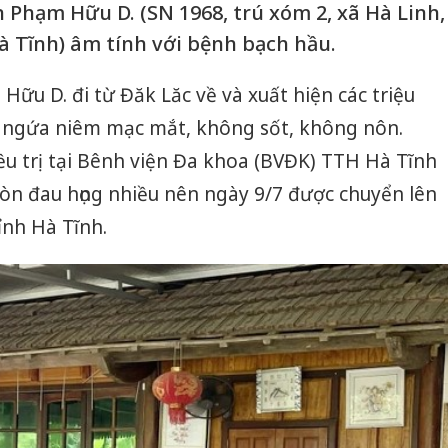
Phạm Hữu D. (SN 1968, trú xóm 2, xã Hà Linh,
 Tĩnh) âm tính với bệnh bạch hầu.
ữu D. đi từ Đăk Lăc về và xuất hiện các triệu
ổ, ngứa niêm mạc mắt, không sốt, không nôn.
u trị tại Bênh viện Đa khoa (BVĐK) TTH Hà Tĩnh
 còn đau họng nhiều nên ngày 9/7 được chuyển lên
ỉnh Hà Tĩnh.