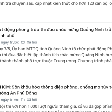
nh tra chuyên sâu, cập nhật kiến thức cho hơn 120 cán bộ, 
c Thanh tra tỉnh.
t động phong trào thi đua chào mừng Quảng Ninh trở
ành phố
 ngày trước
Xã hội
y 7/8, Ủy ban MTTQ tỉnh Quảng Ninh tổ chức phát động P
o thi đua đặc biệt lập thành tích chào mừng Quảng Ninh hư
 thành thành phố trực thuộc Trung ương. Chương trình phá
c tổ chức trực tiếp và trực tuyến kết nối đến điểm cầu 54 xã
ờng, đặc khu trên địa bàn tỉnh.
HCM: Sân khấu hóa thông điệp phòng, chống ma túy t
ường An Phú Đông
 ngày trước
Xã hội
đội thi với hơn 1.000 lượt người tham gia, cổ vũ đã góp phần