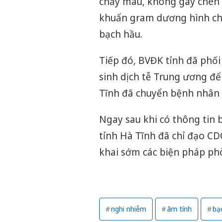
chảy máu, không gây chèn 
khuẩn gram dương hình ch
bạch hầu.
Tiếp đó, BVĐK tỉnh đã phối
sinh dịch tễ Trung ương để
Tĩnh đã chuyển bệnh nhân l
Ngay sau khi có thông tin
tỉnh Hà Tĩnh đã chỉ đạo CDC
khai sớm các biện pháp ph
nghi nhiễm
âm tính
bạ