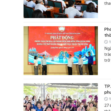
tha
chứ
Phá
th
1
Ngà
trà
trở
đượ
phư
TP.
ph
1
27 