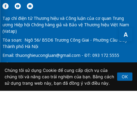
Tạp chí điện tử Thương hiệu và Công luận của cơ quan Trung
ương Hiệp hội Chống hàng giả và Bảo vệ Thương hiệu Việt Nam
(Vatap)
A
Tòa soạn: Ngõ 56/ B5D6 Trương Công Giai - Phường Cầu Giấy -
Thành phố Hà Nội
Email:
thuonghieucongluan@gmail.com
- ĐT: 093 172 5555
Tổng Biên Tập: Vũ Đức Thuận
Chúng tôi sử dụng Cookie để cung cấp dịch vụ của
Giấy phép hoạt động báo chí điện tử số 64/GP-BTTTT do Bộ
chúng tôi và nâng cao trải nghiệm của bạn. Bằng cách
OK
Thông tin và Truyền thông cấp ngày 21/2/2020.
sử dụng trang web này, bạn đã đồng ý với điều này.
Copyright © 2026
TẠP CHÍ THƯƠNG HIỆU & CÔNG
LUẬN
. All Rights Reserved.
Bản quyền thuộc Tạp chí Thương hiệu và Công luận. Cấm
sao chép dưới mọi hình thức nếu không có sự chấp thuận