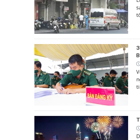
L
s
t
3
B
V
n
t
đ
T
D