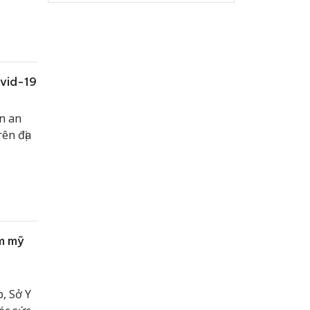
ị
ovid-19
n an
ên địa
m mỹ
, Sở Y