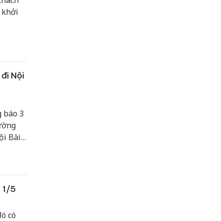
khách
 khởi
đi Nội
 báo 3
ường
ội Bài
 1/5
đó có