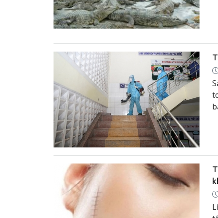
g
k
T
S
t
b
T
k
L