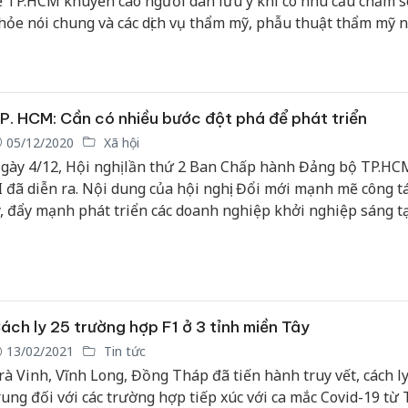
ế TP.HCM khuyến cáo người dân lưu ý khi có nhu cầu chăm s
hỏe nói chung và các dịch vụ thẩm mỹ, phẫu thuật thẩm mỹ n
iêng cần chú ý một số nội dung.
P. HCM: Cần có nhiều bước đột phá để phát triển
05/12/2020
Xã hội
gày 4/12, Hội nghị lần thứ 2 Ban Chấp hành Đảng bộ TP.HC
I đã diễn ra. Nội dung của hội nghị: Đổi mới mạnh mẽ công t
ý, đẩy mạnh phát triển các doanh nghiệp khởi nghiệp sáng t
ác sản phẩm chủ lực của TP.HCM, phát triển nguồn nhân lực..
ách ly 25 trường hợp F1 ở 3 tỉnh miền Tây
13/02/2021
Tin tức
rà Vinh, Vĩnh Long, Đồng Tháp đã tiến hành truy vết, cách ly
rung đối với các trường hợp tiếp xúc với ca mắc Covid-19 từ