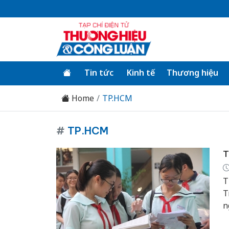
Tin tức
Kinh tế
Thương hiệu
Home
TP.HCM
#
TP.HCM
T
T
T
n