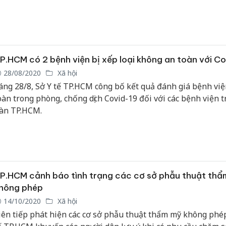
ian tới, giá cá sấu thương phẩm này khó có thể tăng lên, do b
hống chế bởi các thương lái Trung Quốc.
P.HCM có 2 bệnh viện bị xếp loại không an toàn với C
28/08/2020
Xã hội
áng 28/8, Sở Y tế TP.HCM công bố kết quả đánh giá bệnh việ
oàn trong phòng, chống dịch Covid-19 đối với các bệnh viện tr
àn TP.HCM.
P.HCM cảnh báo tình trạng các cơ sở phẫu thuật thẩ
hông phép
14/10/2020
Xã hội
iên tiếp phát hiện các cơ sở phẫu thuật thẩm mỹ không phép