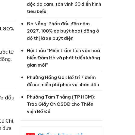
độc da cam, tôn vinh 60 điển hình
tiêu biểu
Đà Nẵng: Phấn đấu đến năm
ạt 80%
2027, 100% xe buýt hoạt động ở
đô thị là xe buýt điện
Hội thảo “Miền trầm tích văn hoá
ước từ
biển Đầm Hà và phát triển không
đồng,
gian mới”
Phường Hồng Gai: Bố trí 7 điểm
đỗ xe miễn phí phục vụ nhân dân
Phường Tam Thắng (TP HCM):
ức đầu
Trao Giấy CNQSDĐ cho Thiền
viện Bồ Đề
Củ Chi,
n đưa