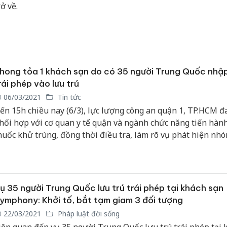
rở về.
hong tỏa 1 khách sạn do có 35 người Trung Quốc nhậ
rái phép vào lưu trú
06/03/2021
Tin tức
ến 15h chiều nay (6/3), lực lượng công an quận 1, TP.HCM đ
hối hợp với cơ quan y tế quận và ngành chức năng tiến hàn
huốc khử trùng, đồng thời điều tra, làm rõ vụ phát hiện nh
hoảng 35 người Trung Quốc nghi nhập cảnh trái phép, cư tr
hách sạn trên địa bàn quận 1.
ụ 35 người Trung Quốc lưu trú trái phép tại khách sạn
ymphony: Khởi tố, bắt tạm giam 3 đối tượng
22/03/2021
Pháp luật đời sống