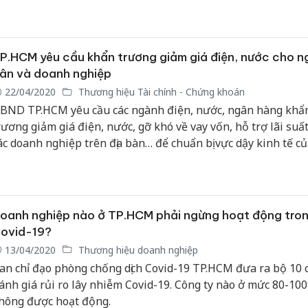
P.HCM yêu cầu khẩn trương giảm giá điện, nước cho n
ân và doanh nghiệp
22/04/2020
Thương hiệu Tài chính - Chứng khoán
BND TP.HCM yêu cầu các ngành điện, nước, ngân hàng khẩ
rương giảm giá điện, nước, gỡ khó về vay vốn, hỗ trợ lãi suấ
ác doanh nghiệp trên địa bàn… để chuẩn bị vực dậy kinh tế củ
hành phố sau dịch Covid-19.
oanh nghiệp nào ở TP.HCM phải ngừng hoạt động tron
ovid-19?
13/04/2020
Thương hiệu doanh nghiệp
an chỉ đạo phòng chống dịch Covid-19 TP.HCM đưa ra bộ 10 c
ánh giá rủi ro lây nhiễm Covid-19. Công ty nào ở mức 80-100
hông được hoạt động.