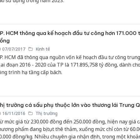
ào sử dụng trong năm 2023.
Công an
tìm bị hạ
án sản x
P. HCM thông qua kế hoạch đầu tư công hơn 171.000 
bán yến 
ồng
07/07/2017
Kinh tế
Thanh Hó
P. HCM đã thông qua nguồn vốn kế hoạch đầu tư công trun
hại tron
iai đoạn 2016 - 2020 của TP là 171.895,758 tỷ đồng, dành cho
buôn bán
Moyuum 
ông trình hạ tầng cấp bách.
An Giang
chủ mưu
bán hàng
hị trường cá sấu phụ thuộc lớn vào thương lái Trung 
Phú Quố
thú
16/11/2016
Thị trường
ừ mức giá từ 230.000 đồng đến 250.000 đồng, hiện nay giá c
hương phẩm đang bị tụt thê thảm, xuống mức chỉ còn từ 60.
0.000 đồng/kg. Nhiều chuyên gia nhận định, trong một khoả