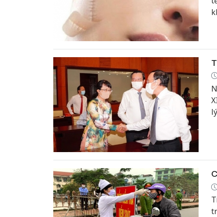
t
k
r
T
N
X
l
c
C
T
t