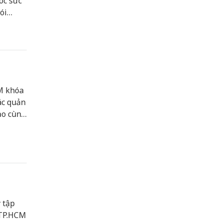
óc sức
ói
M khóa
ác quản
ạo cùng
.
 tập
 TP.HCM