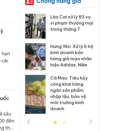
Chống hàng giả
 Thanh Hóa
Lào Cai xử lý 83 vụ
Công
i trong vụ
vi phạm thương mại
tìm b
uất, buôn
trong tháng 7
án sả
tỷ
sào giả
bán y
Hưng Yên: Xử lý 6 hộ
a: Tìm bị
Than
kinh doanh bán
g hạn
g vụ án
hại t
hàng giả mạo nhãn
 các
 bình sữa
buôn
hiệu Adidas, Nike
giả
Moyu
Cà Mau: Tiêu hủy
: Đối tượng
An Gi
công khai hàng
 đường dây
chủ 
ngàn sản phẩm
 giả tại
bán h
nhập lậu, bảo vệ
Quốc
c ra đầu
Phú 
môi trường kinh
thú
doanh
á sấu
000 đến
ng thời