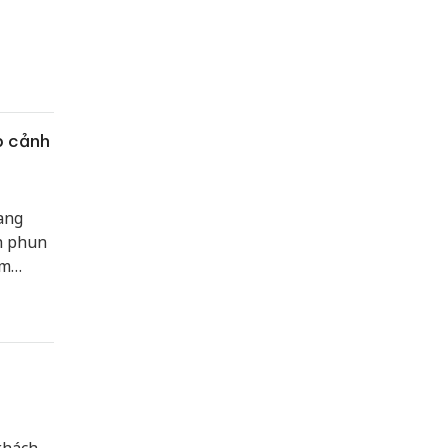
p cảnh
ang
h phun
óm
ú tại