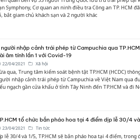
iên quan đến vụ 35 người Trung Quốc lưu trú trái phép tại 
ạn Symphony, Cơ quan an ninh điều tra Công an TP. HCM đã
ố, bắt giam chủ khách sạn và 2 người khác
 người nhập cảnh trái phép từ Campuchia qua TP.HCM 
ài âm tính lần 1 với Covid-19
22/04/2021
Xã hội
ừa qua, Trung tâm kiểm soát bệnh tật TP.HCM (HCDC) thông
gười nhập cảnh trái phép từ Campuchia về Việt Nam qua đ
iểu ngạch gần cửa khẩu ở tỉnh Tây Ninh đến TP.HCM và đi N
ều đã có kết quả âm tính lần 1 với Covid-19.
P.HCM tổ chức bắn pháo hoa tại 4 điểm dịp lễ 30/4 và
23/04/2021
Tin tức
ịp lễ 30/4 và 1/5, TP.HCM sẽ bắn pháo hoa tại 4 điểm, trong 