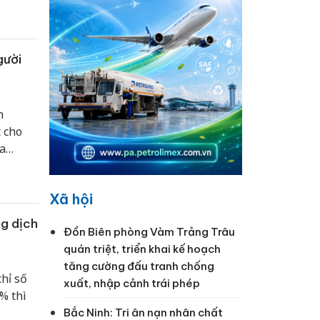
gười
n
t cho
a
Xã hội
g dịch
Đồn Biên phòng Vàm Trảng Trâu
quán triệt, triển khai kế hoạch
tăng cường đấu tranh chống
hỉ số
xuất, nhập cảnh trái phép
% thì
Bắc Ninh: Tri ân nạn nhân chất