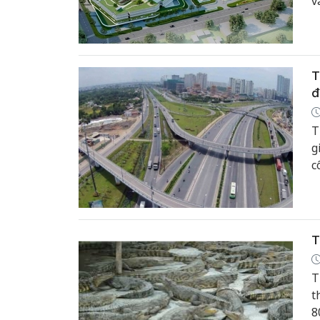
v
T
đ
T
g
c
T
T
t
8