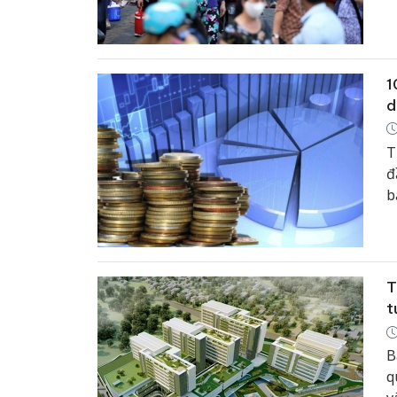
1
d
T
đ
b
T
t
B
q