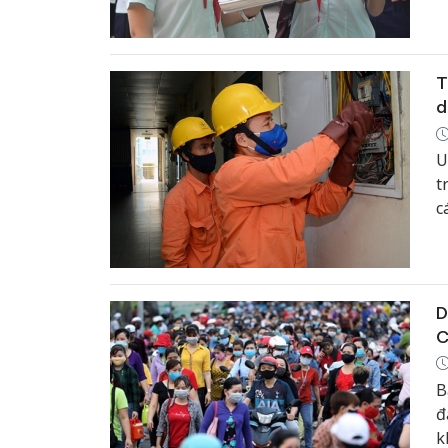
T
d
U
t
c
t
D
C
B
đ
k