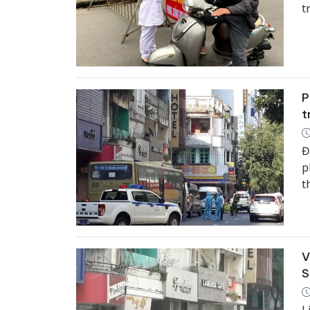
t
P
t
Đ
p
t
k
k
V
S