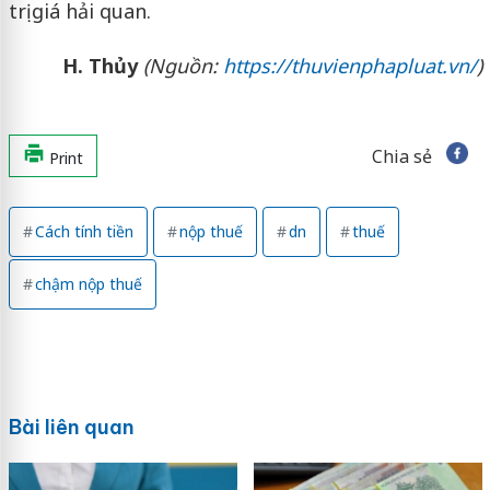
trị giá hải quan.
H. Thủy
(Nguồn:
https://thuvienphapluat.vn/
)
Chia sẻ
Print
Cách tính tiền
nộp thuế
dn
thuế
chậm nộp thuế
Bài liên quan