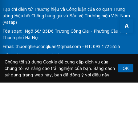
Tạp chí điện tử Thương hiệu và Công luận của cơ quan Trung
ương Hiệp hội Chống hàng giả và Bảo vệ Thương hiệu Việt Nam
(Vatap)
A
Tòa soạn: Ngõ 56/ B5D6 Trương Công Giai - Phường Cầu Giấy -
Thành phố Hà Nội
Email:
thuonghieucongluan@gmail.com
- ĐT: 093 172 5555
Tổng Biên Tập: Vũ Đức Thuận
Chúng tôi sử dụng Cookie để cung cấp dịch vụ của
Giấy phép hoạt động báo chí điện tử số 64/GP-BTTTT do Bộ
chúng tôi và nâng cao trải nghiệm của bạn. Bằng cách
OK
Thông tin và Truyền thông cấp ngày 21/2/2020.
sử dụng trang web này, bạn đã đồng ý với điều này.
Copyright © 2026
TẠP CHÍ THƯƠNG HIỆU & CÔNG
LUẬN
. All Rights Reserved.
Bản quyền thuộc Tạp chí Thương hiệu và Công luận. Cấm
sao chép dưới mọi hình thức nếu không có sự chấp thuận
bằng văn bản.