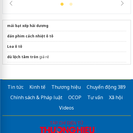
mái bạt xếp hải dương
dán phim cách nhiệt ô tô
Loa ô tô
dù lệch tâm tròn
giá rẻ
Báo giá
cửa tự động
nhập khẩu chính hãng
Định hướng Tác giả Nguyễn Linh
Tin tức
Kinh tế
Thương hiệu
Chuyển động 389
tin tức mới về bạt hòa phát đạt
uy tín
Chính sách & Pháp luật
OCOP
Tư vấn
Xã hội
Tổng kho phân phối
cửa tự động Hàn quốc
Top 1 chất lượng
Videos
Sửa máy rửa bát bosch