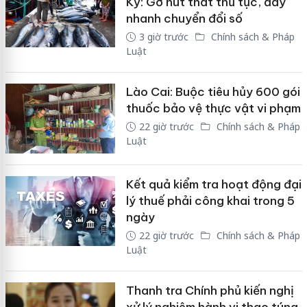
Kỳ: Gỡ nút thắt thủ tục, đẩy
nhanh chuyển đổi số
3 giờ trước
Chính sách & Pháp
Luật
Lào Cai: Buộc tiêu hủy 600 gói
thuốc bảo vệ thực vật vi phạm
22 giờ trước
Chính sách & Pháp
Luật
Kết quả kiểm tra hoạt động đại
lý thuế phải công khai trong 5
ngày
22 giờ trước
Chính sách & Pháp
Luật
Thanh tra Chính phủ kiến nghị
xử lý nghiêm hành vi thao túng