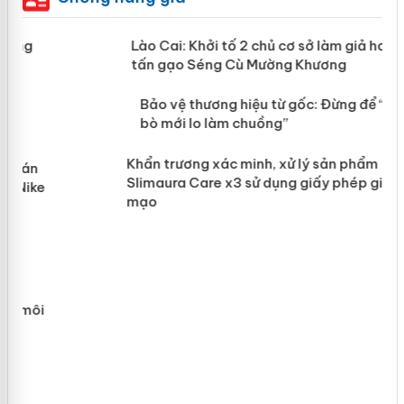
mại
Lào Cai: Khởi tố 2 chủ cơ sở làm giả
hơn 22 tấn gạo Séng Cù Mường
Khương
àng
ản
Bảo vệ thương hiệu từ gốc: Đừng để
“mất bò mới lo làm chuồng”
Khẩn trương xác minh, xử lý sản phẩm
Slimaura Care x3 sử dụng giấy phép
giả mạo