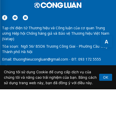
Tạp chí điện tử Thương hiệu và Công luận của cơ quan Trung
ương Hiệp hội Chống hàng giả và Bảo vệ Thương hiệu Việt Nam
(Vatap)
A
Tòa soạn: Ngõ 56/ B5D6 Trương Công Giai - Phường Cầu Giấy -
Thành phố Hà Nội
Email:
thuonghieucongluan@gmail.com
- ĐT: 093 172 5555
Tổng Biên Tập: Vũ Đức Thuận
Chúng tôi sử dụng Cookie để cung cấp dịch vụ của
Giấy phép hoạt động báo chí điện tử số 64/GP-BTTTT do Bộ
chúng tôi và nâng cao trải nghiệm của bạn. Bằng cách
OK
Thông tin và Truyền thông cấp ngày 21/2/2020.
sử dụng trang web này, bạn đã đồng ý với điều này.
Copyright © 2026
TẠP CHÍ THƯƠNG HIỆU & CÔNG
LUẬN
. All Rights Reserved.