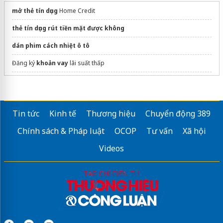
mở thẻ tín dụng
Home Credit
thẻ tín dụng rút tiền mặt được không
dán phim cách nhiệt ô tô
Đăng ký
khoản vay
lãi suất thấp
Tìm hiểu
vay thế chấp là gì
Sửa máy rửa bát bosch
Tin tức
Kinh tế
Thương hiệu
Chuyển động 389
Chính sách & Pháp luật
OCOP
Tư vấn
Xã hội
Videos