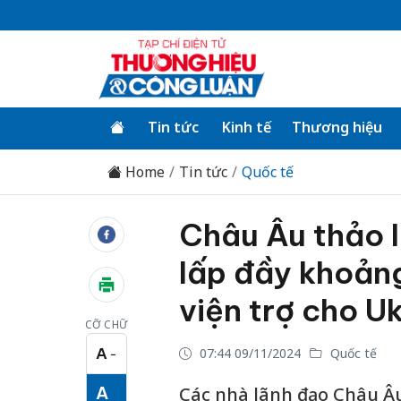
Tin tức
Kinh tế
Thương hiệu
Home
Tin tức
Quốc tế
Châu Âu thảo l
lấp đầy khoản
viện trợ cho U
CỠ CHỮ
A
07:44 09/11/2024
Quốc tế
−
Cỡ chữ nhỏ
A
Các nhà lãnh đạo Châu Âu