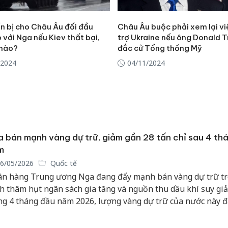
n bị cho Châu Âu đối đầu
Châu Âu buộc phải xem lại vi
p với Nga nếu Kiev thất bại,
trợ Ukraine nếu ông Donald 
 nào?
đắc cử Tổng thống Mỹ
/2024
04/11/2024
 bán mạnh vàng dự trữ, giảm gần 28 tấn chỉ sau 4 th
m
6/05/2026
Quốc tế
Công an
n hàng Trung ương Nga đang đẩy mạnh bán vàng dự trữ tr
tìm bị h
án sản 
h thâm hụt ngân sách gia tăng và nguồn thu dầu khí suy giả
bán yến
ng 4 tháng đầu năm 2026, lượng vàng dự trữ của nước này 
ảng 27,9 tấn, mức giảm mạnh nhất trong hơn hai thập kỷ.
Thanh H