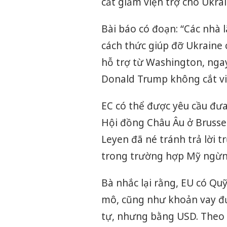
cắt giảm viện trợ cho Ukra
Bài báo có đoạn: “Các nhà 
cách thức giúp đỡ Ukraine
hỗ trợ từ Washington, ngay
Donald Trump không cắt việ
EC có thể được yêu cầu đưa 
Hội đồng Châu Âu ở Brussel
Leyen đã né tránh trả lời t
trong trường hợp Mỹ ngừng
Bà nhắc lại rằng, EU có Quỹ 
mô, cũng như khoản vay đượ
tự, nhưng bằng USD. Theo C