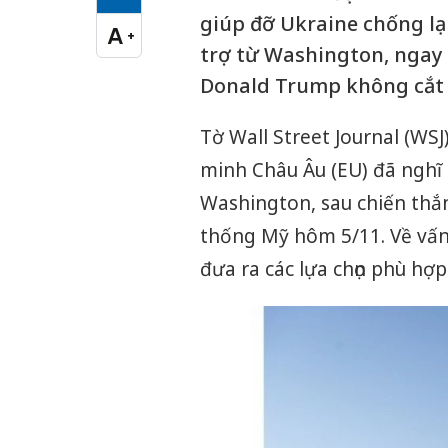
Cỡ chữ vừa
giúp đỡ Ukraine chống l
A
+
Cỡ chữ lớn
trợ từ Washington, ngay 
Donald Trump không cắt v
Tờ Wall Street Journal (WSJ)
minh Châu Âu (EU) đã nghĩ
Washington, sau chiến thắ
thống Mỹ hôm 5/11. Về vấn 
đưa ra các lựa chọn phù hợp