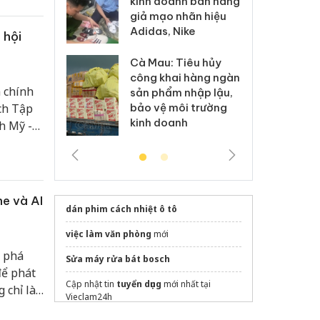
kinh doanh bán hàng
g vụ án buôn
hạ
giả mạo nhãn hiệu
h sữa
bá
Adidas, Nike
 giả
Mo
 hội
Cà Mau: Tiêu hủy
g: Đối tượng
An
công khai hàng ngàn
 đường dây
ch
 chính
sản phẩm nhập lậu,
 giả tại Phú
bá
bảo vệ môi trường
ch Tập
 đầu thú
Qu
kinh doanh
h Mỹ -
 tiếp
e và AI
dán phim cách nhiệt ô tô
việc làm văn phòng
mới
t phá
Sửa máy rửa bát bosch
để phát
Cập nhật tin
tuyển dụng
mới nhất tại
 chỉ là
Vieclam24h
 trung