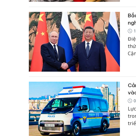
Bắc
ngh
1
Điệ
thứ
Cận
Tru
tục
Cản
vào
0
Lực
tro
tri
một