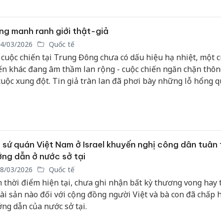
 điều hành công nghệ cao với sự hỗ trợ của trí tuệ nhân tạo 
bay không người lái.
g manh ranh giới thật-giả
4/03/2026
Quốc tế
 cuộc chiến tại Trung Đông chưa có dấu hiệu hạ nhiệt, một 
ến khác đang âm thầm lan rộng - cuộc chiến ngăn chặn thông
cuộc xung đột. Tin giả tràn lan đã phơi bày những lỗ hổng q
ng tin trên mạng xã hội, đe dọa làm xói mòn niềm tin của c
ng.
 sứ quán Việt Nam ở Israel khuyến nghị công dân tuân 
ng dẫn ở nước sở tại
8/03/2026
Quốc tế
 thời điểm hiện tại, chưa ghi nhận bất kỳ thương vong hay t
tài sản nào đối với cộng đồng người Việt và bà con đã chấp 
ng dẫn của nước sở tại.