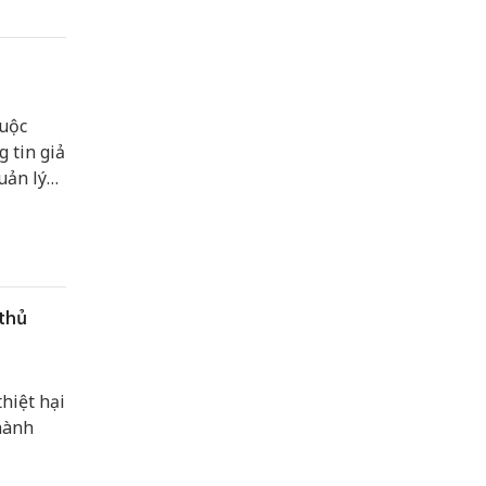
và thiết
cuộc
 tin giả
uản lý
ông
thủ
hiệt hại
hành