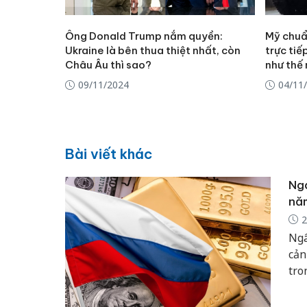
Ông Donald Trump nắm quyền:
Mỹ chuẩ
Ukraine là bên thua thiệt nhất, còn
trực tiế
Châu Âu thì sao?
như thế
09/11/2024
04/11
Bài viết khác
Nga
nă
2
Ngâ
cản
tro
kho