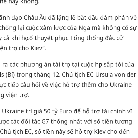
ine hay không.
lãnh đạo Châu Âu đã lặng lẽ bắt đầu đàm phán về
 chống lại cuộc xâm lược của Nga mà không có sự
 cả khi họ cố thuyết phục Tổng thống đắc cử
n trợ cho Kiev”.
ra các phương án tài trợ tại cuộc họp sắp tới của
s (Bỉ) trong tháng 12. Chủ tịch EC Ursula von der
rực tiếp câu hỏi về việc hỗ trợ thêm cho Ukraine
 viện trợ.
Ukraine trị giá 50 tỷ Euro để hỗ trợ tài chính vĩ
c các đối tác G7 thống nhất với số tiền tương
hủ tịch EC, số tiền này sẽ hỗ trợ Kiev cho đến