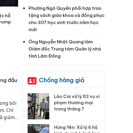
Phường Ngô Quyền phối hợp trao
tặng sách giáo khoa và đồng phục
ệc hỗ
Trump
cho 307 học sinh trước năm học
mới
Ông Nguyễn Nhật Quang làm
Giám đốc Trung tâm Quản lý nhà
tỉnh Lâm Đồng
Chống hàng giả
áng đầu
 Thanh Hóa
Lào Cai xử lý 83 vụ vi
Cô
ong bối
ại trong vụ
phạm thương mại
tìm
xuất, buôn
trong tháng 7
án
m. Chỉ
 sào giả
bá
đã giảm
Hưng Yên: Xử lý 6 hộ
óa: Tìm bị
Th