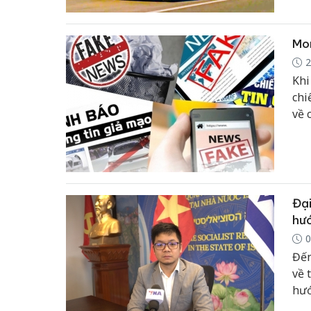
tâm
bị 
Mon
2
Khi
chi
về 
thô
chú
Đại
hướ
0
Đến
về 
hướ