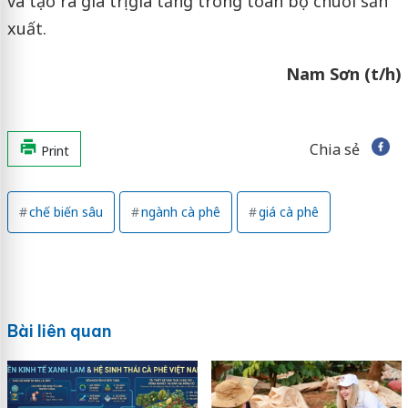
và tạo ra giá trị gia tăng trong toàn bộ chuỗi sản
xuất.
Nam Sơn (t/h)
Chia sẻ
Print
chế biến sâu
ngành cà phê
giá cà phê
Bài liên quan