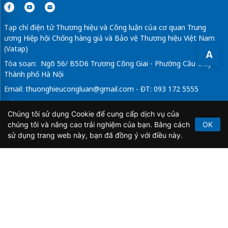
Tạp chí điện tử Thương hiệu và Công luận của cơ quan Trung
ương Hiệp hội Chống hàng giả và Bảo vệ Thương hiệu Việt Nam
(Vatap)
A
Tòa soạn: Ngõ 56/ B5D6 Trương Công Giai - Phường Cầu Giấy -
Thành phố Hà Nội
Email:
thuonghieucongluan@gmail.com
- ĐT: 093 172 5555
Tổng Biên Tập: Vũ Đức Thuận
Chúng tôi sử dụng Cookie để cung cấp dịch vụ của
Giấy phép hoạt động báo chí điện tử số 64/GP-BTTTT do Bộ
chúng tôi và nâng cao trải nghiệm của bạn. Bằng cách
OK
Thông tin và Truyền thông cấp ngày 21/2/2020.
sử dụng trang web này, bạn đã đồng ý với điều này.
Copyright © 2026
TẠP CHÍ THƯƠNG HIỆU & CÔNG
LUẬN
. All Rights Reserved.
Bản quyền thuộc Tạp chí Thương hiệu và Công luận. Cấm
sao chép dưới mọi hình thức nếu không có sự chấp thuận