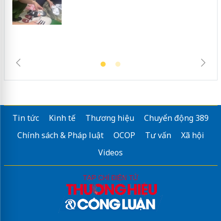
hàng giả mạo nhãn hiệu Adidas, Nike
Tin tức
Kinh tế
Thương hiệu
Chuyển động 389
Chính sách & Pháp luật
OCOP
Tư vấn
Xã hội
Videos