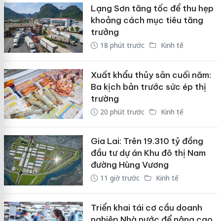
Lạng Sơn tăng tốc để thu hẹp
khoảng cách mục tiêu tăng
trưởng
18 phút trước
Kinh tế
Xuất khẩu thủy sản cuối năm:
Ba kịch bản trước sức ép thị
trường
20 phút trước
Kinh tế
Gia Lai: Trên 19.310 tỷ đồng
đầu tư dự án Khu đô thị Nam
đường Hùng Vương
11 giờ trước
Kinh tế
Triển khai tái cơ cầu doanh
nghiệp Nhà nước để nâng cao