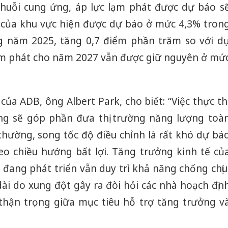
chuỗi cung ứng, áp lực lạm phát được dự báo s
t của khu vực hiện được dự báo ở mức 4,3% tron
g năm 2025, tăng 0,7 điểm phần trăm so với d
ạm phát cho năm 2027 vẫn được giữ nguyên ở mứ
của ADB, ông Albert Park, cho biết: “Việc thực th
g sẽ góp phần đưa thị trường năng lượng toà
h thường, song tốc độ điều chỉnh là rất khó dự bá
heo chiều hướng bất lợi. Tăng trưởng kinh tế củ
đang phát triển vẫn duy trì khả năng chống chịu
ài do xung đột gây ra đòi hỏi các nhà hoạch địn
thận trọng giữa mục tiêu hỗ trợ tăng trưởng v