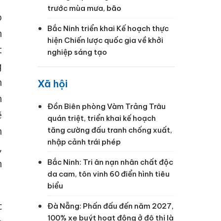
trước mùa mưa, bão
o
Bắc Ninh triển khai Kế hoạch thực
n
hiện Chiến lược quốc gia về khởi
t
nghiệp sáng tạo
g
h
Xã hội
h
Đồn Biên phòng Vàm Trảng Trâu
ẽ
quán triệt, triển khai kế hoạch
h
tăng cường đấu tranh chống xuất,
nhập cảnh trái phép
,
n
Bắc Ninh: Tri ân nạn nhân chất độc
da cam, tôn vinh 60 điển hình tiêu
biểu
c
Đà Nẵng: Phấn đấu đến năm 2027,
100% xe buýt hoạt động ở đô thị là