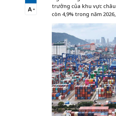
Cỡ chữ vừa
trưởng của khu vực châu
A
+
Cỡ chữ lớn
còn 4,9% trong năm 2026,