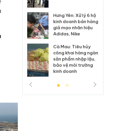
ệ
 sào giả
bá
u
Hưng Yên: Xử lý 6 hộ
óa: Tìm bị
Th
kinh doanh bán hàng
g vụ án buôn
hạ
giả mạo nhãn hiệu
h sữa
bá
Adidas, Nike
 giả
Mo
h
Cà Mau: Tiêu hủy
g: Đối tượng
An
công khai hàng ngàn
 đường dây
ch
sản phẩm nhập lậu,
 giả tại Phú
bá
bảo vệ môi trường
 đầu thú
Qu
kinh doanh