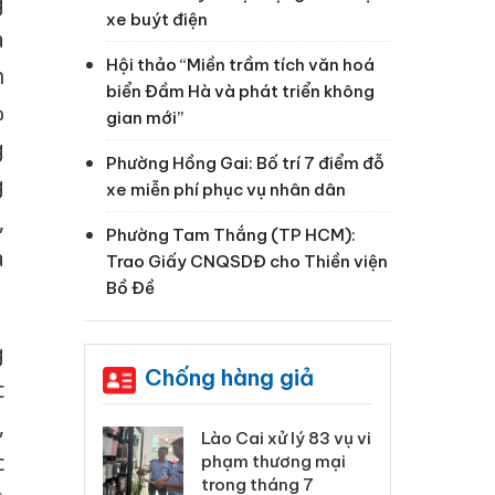
g
xe buýt điện
à
Hội thảo “Miền trầm tích văn hoá
h
biển Đầm Hà và phát triển không
%
gian mới”
g
Phường Hồng Gai: Bố trí 7 điểm đỗ
g
xe miễn phí phục vụ nhân dân
,
Phường Tam Thắng (TP HCM):
a
Trao Giấy CNQSDĐ cho Thiền viện
Bồ Đề
g
Chống hàng giả
c
,
 Thanh Hóa
Lào Cai xử lý 83 vụ vi
Cô
c
ại trong vụ
phạm thương mại
tìm
xuất, buôn
trong tháng 7
án