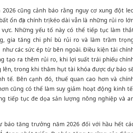
2026 cũng cảnh báo rằng nguy cơ xung đột le
bất ổn địa chính trị kéo dài vẫn là những rủi ro lớ
u vực. Những yếu tố này có thể tiếp tục làm thắ
g, gia tăng chi phí bù rủi ro và làm trầm trọn
như các sức ép từ bên ngoài. Điều kiện tài chín
 tạo ra thêm rủi ro, khi lợi suất trái phiếu chín
g lên, trong khi thâm hụt tài khóa được dự báo s
nh tế. Bên cạnh đó, thuế quan cao hơn và chín
hơn cũng có thể làm suy giảm hoạt động kinh tế
ng tiếp tục đe dọa sản lượng nông nghiệp và a
ự báo tăng trưởng năm 2026 đối với hầu hết cá