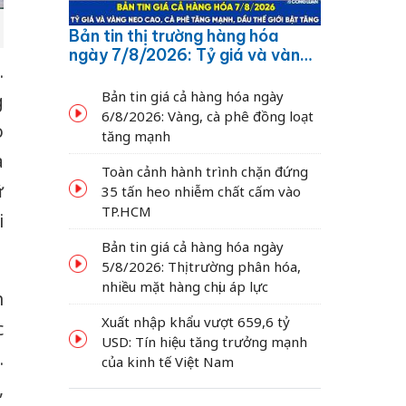
Bản tin thị trường hàng hóa
ngày 7/8/2026: Tỷ giá và vàng
.
neo cao, cà phê tăng mạnh,
dầu thế giới bật tăng
Bản tin giá cả hàng hóa ngày
g
6/8/2026: Vàng, cà phê đồng loạt
o
tăng mạnh
a
Toàn cảnh hành trình chặn đứng
ữ
35 tấn heo nhiễm chất cấm vào
TP.HCM
i
Bản tin giá cả hàng hóa ngày
5/8/2026: Thị trường phân hóa,
nhiều mặt hàng chịu áp lực
h
Xuất nhập khẩu vượt 659,6 tỷ
c
USD: Tín hiệu tăng trưởng mạnh
.
của kinh tế Việt Nam
,