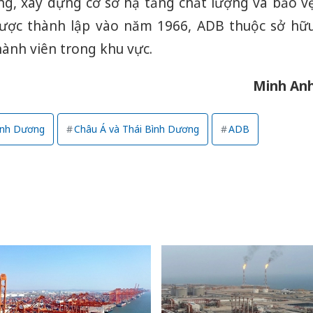
ng, xây dựng cơ sở hạ tầng chất lượng và bảo v
bán yến
Được thành lập vào năm 1966, ADB thuộc sở hữ
Thanh H
hành viên trong khu vực.
hại tron
bán bìn
Moyuum
Minh An
An Gian
Bình Dương
Châu Á và Thái Bình Dương
ADB
chủ mưu
bán hàng
Quốc ra