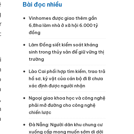
ẽ
Bài đọc nhiều
g
Vinhomes được giao thêm gần
ự
6,8ha làm nhà ở xã hội 6.000 tỷ
đồng
c
Lâm Đồng siết kiểm soát kháng
sinh trong thủy sản để giữ vững thị
i
trường
n
Lào Cai phối hợp tìm kiếm, trao trả
o
hồ sơ, kỷ vật của cán bộ đi B chưa
xác định được người nhận
a
,
Ngoại giao khoa học và công nghệ
phải mở đường cho công nghệ
h
chiến lược
à
Đà Nẵng: Người dân khu chung cư
xuống cấp mong muốn sớm di dời