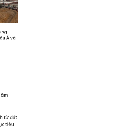
rung
hâu Á và
 năm
h từ đất
ục tiêu