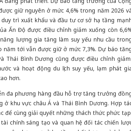
 Á đang phát triển. Dự báo tăng trưởng của Cộn
được giữ nguyên ở mức 4,6% trong năm 2026 v
duy trì xuất khẩu và đầu tư cơ sở hạ tầng mạn
ủa Ấn Độ được điều chỉnh giảm xuống còn 6,6
 năng lượng gia tăng làm suy yếu nhu cầu tron
o năm tới vẫn được giữ ở mức 7,3%. Dự báo tăn
à Thái Bình Dương cũng được điều chỉnh giảm
ước và hoạt động du lịch suy yếu, lạm phát gi
cao hơn.
iển đa phương hàng đầu hỗ trợ tăng trưởng đồn
g ở khu vực châu Á và Thái Bình Dương. Hợp tá
tác để cùng giải quyết những thách thức phức tạp
Công an
tài chính sáng tạo và quan hệ đối tác chiến lượ
tìm bị h
án sản 