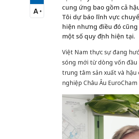
Cỡ chữ vừa
cung ứng bao gồm cả hậu 
A
+
Cỡ chữ lớn
Tôi dự báo lĩnh vực chuyể
hiện nhưng điều đó cũng 
một số quy định hiện tại.
Việt Nam thực sự đang hư
sóng mới từ dòng vốn đầu 
trung tâm sản xuất và hậu 
nghiệp Châu Âu EuroCham t