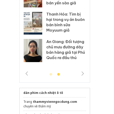
 sào giả
bá
Hưng Yên: Xử lý 6 hộ
óa: Tìm bị
Th
kinh doanh bán hàng
g vụ án buôn
hạ
giả mạo nhãn hiệu
h sữa
bá
Adidas, Nike
 giả
Mo
Cà Mau: Tiêu hủy
g: Đối tượng
An
công khai hàng ngàn
 đường dây
ch
sản phẩm nhập lậu,
 giả tại Phú
bá
bảo vệ môi trường
 đầu thú
Qu
kinh doanh
dán phim cách nhiệt ô tô
Trang
thammyvienngocdung.com
chuyên về thẩm mỹ