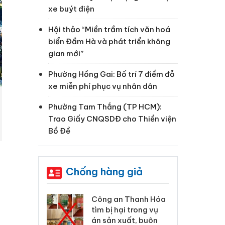
xe buýt điện
Hội thảo “Miền trầm tích văn hoá
biển Đầm Hà và phát triển không
gian mới”
Phường Hồng Gai: Bố trí 7 điểm đỗ
xe miễn phí phục vụ nhân dân
Phường Tam Thắng (TP HCM):
Trao Giấy CNQSDĐ cho Thiền viện
Bồ Đề
Chống hàng giả
 Thanh Hóa
Lào Cai xử lý 83 vụ vi
Cô
ại trong vụ
phạm thương mại
tìm
xuất, buôn
trong tháng 7
án