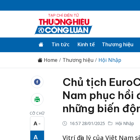
Tin tức
Kinh tế
Thương hiệu
Home
Thương hiệu
Hội Nhập
Chủ tịch Euro
Nam phục hồi 
những biến độ
CỠ CHỮ
A
16:57 28/01/2025
Hội Nhập
−
Cỡ chữ nhỏ
A
Vị trí địa lý của Việt Nam