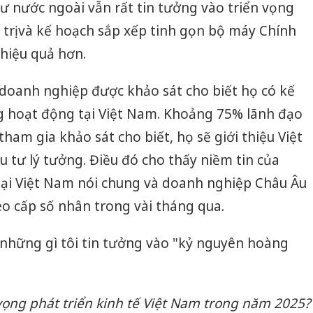
tư nước ngoài vẫn rất tin tưởng vào triển vọng
bán yến
h trị và kế hoạch sắp xếp tinh gọn bộ máy Chính
Thanh H
hiệu quả hơn.
hại tron
bán bìn
Moyuum
 doanh nghiệp được khảo sát cho biết họ có kế
 hoạt động tại Việt Nam. Khoảng 75% lãnh đạo
An Gian
chủ mưu
ham gia khảo sát cho biết, họ sẽ giới thiệu Việt
bán hàng
tư lý tưởng. Điều đó cho thấy niềm tin của
Quốc ra
ại Việt Nam nói chung và doanh nghiệp Châu Âu
eo cấp số nhân trong vài tháng qua.
o những gì tôi tin tưởng vào "kỷ nguyên hoàng
 vọng phát triển kinh tế Việt Nam trong năm 2025?