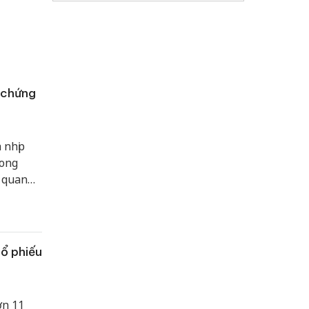
 chứng
 nhịp
rong
ợ quan
âm lý
cổ phiếu
ơn 11