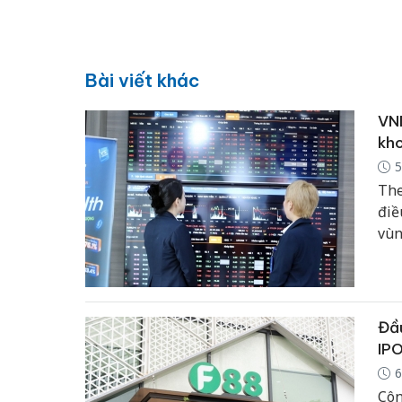
Bài viết khác
VND
kh
5
The
điề
vùn
trọ
thậ
Đầu
IP
6
Côn