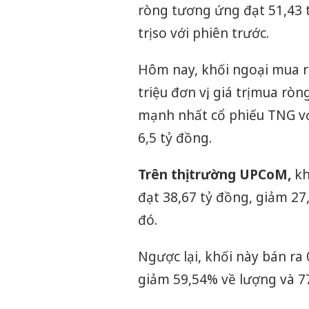
ròng tương ứng đạt 51,43 
trị so với phiên trước.
Hôm nay, khối ngoại mua r
triệu đơn vị, giá trị mua r
mạnh nhất cổ phiếu TNG với 
6,5 tỷ đồng.
Trên thị trường UPCoM,
kh
đạt 38,67 tỷ đồng, giảm 27,
đó.
Ngược lại, khối này bán ra 0,
giảm 59,54% về lượng và 77,