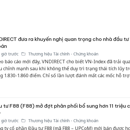
IRECT đưa ra khuyến nghị quan trọng cho nhà đầu tư
oán
 giờ trước
Thương hiệu Tài chính - Chứng khoán
o báo cáo mới đây, VNDIRECT cho biết VN-Index đã trải qua
u chỉnh mạnh sau khi không thể duy trì trạng thái tích lũy t
g 1.830-1.860 điểm. Chỉ số lần lượt đánh mất các mốc hỗ tr
ng 1.800 điểm và 1.700 điểm dưới áp lực bán gia tăng cùng t
n trọng của nhà đầu tư.
 tư F88 (F88) mở đợt phân phối bổ sung hơn 11 triệu 
O
 giờ trước
Thương hiệu Tài chính - Chứng khoán
g ty cổ phần Đầu tư F88 (mã F88 – UPCoM) mới bán được h