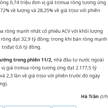
ng 0,74 triệu đơn vị, giá trị mua ròng tương ứng
72% về lượng và 28,25% về giá trị so với phiên
a ròng mạnh nhất cổ phiếu ACV với khối lượng
mua ròng đạt 32,9 tỷ đồng; trong khi bán ròng mạnh
trị đạt 0,6 tỷ đồng.
trường trong phiên 11/2,
nhà đầu tư nước ngoài
vị, giá trị mua ròng tương ứng đạt 2.177,5 tỷ
à 2,3 lần về giá trị so với phiên trước đó ngày
ng).
Hà Trần
(t/h
Hưng Yên: Xử lý 6 hộ
Bảo vệ 
kinh doanh bán hàng
từ gốc: