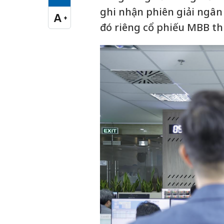
Cỡ chữ vừa
ghi nhận phiên giải ngân
A
+
Cỡ chữ lớn
đó riêng cổ phiếu MBB thu