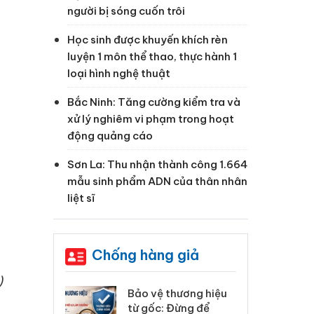
người bị sóng cuốn trôi
Học sinh được khuyến khích rèn
luyện 1 môn thể thao, thực hành 1
loại hình nghệ thuật
Bắc Ninh: Tăng cường kiểm tra và
xử lý nghiêm vi phạm trong hoạt
động quảng cáo
Sơn La: Thu nhận thành công 1.664
mẫu sinh phẩm ADN của thân nhân
liệt sĩ
Chống hàng giả
)
thương hiệu
Hưng Yên: Xử lý 6 hộ
Bả
 Đừng để
kinh doanh bán hàng
từ