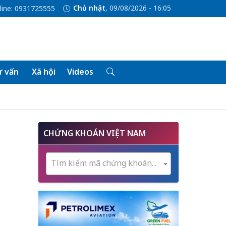
Chủ nhật
, 09/08/2026 - 16:05
line: 0931725555
 vấn
Xã hội
Videos
CHỨNG KHOÁN VIỆT NAM
Tìm kiếm mã chứng khoán...
g