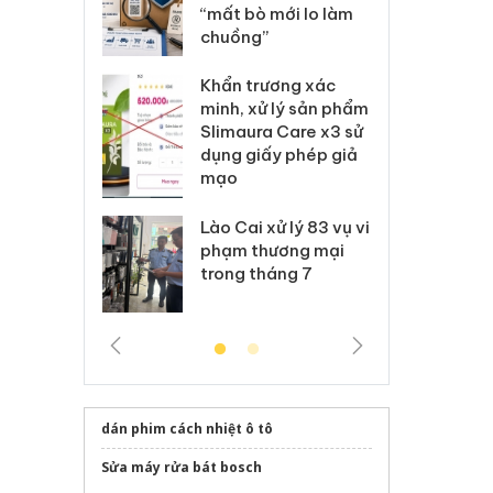
 mới lo làm
giả mạo nhãn hiệu
“m
”
Adidas, Nike
ch
ương xác
Cà Mau: Tiêu hủy
Kh
 lý sản phẩm
công khai hàng ngàn
mi
a Care x3 sử
sản phẩm nhập lậu,
Sl
ấy phép giả
bảo vệ môi trường
dụ
kinh doanh
m
xử lý 83 vụ vi
Công an Thanh Hóa
Lào
ương mại
tìm bị hại trong vụ
ph
háng 7
án sản xuất, buôn
tr
bán yến sào giả
dán phim cách nhiệt ô tô
Sửa máy rửa bát bosch