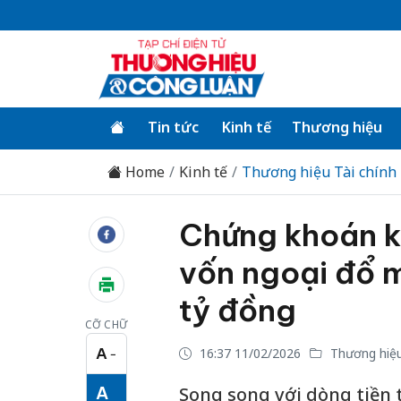
Tin tức
Kinh tế
Thương hiệu
Home
Kinh tế
Thương hiệu Tài chính
Chứng khoán k
vốn ngoại đổ 
tỷ đồng
CỠ CHỮ
A
16:37 11/02/2026
Thương hiệu
−
Cỡ chữ nhỏ
A
Song song với dòng tiền 