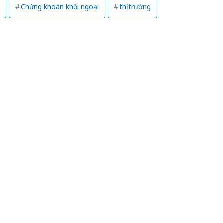
giả mạo nhãn hiệu
“mất bò
Chứng khoán khối ngoại
thị trường
Adidas, Nike
chuồng
Cà Mau: Tiêu hủy
Khẩn tr
công khai hàng ngàn
minh, xử
sản phẩm nhập lậu,
Slimaur
bảo vệ môi trường
dụng gi
kinh doanh
mạo
Công an Thanh Hóa
Lào Cai 
tìm bị hại trong vụ
phạm th
án sản xuất, buôn
trong t
bán yến sào giả