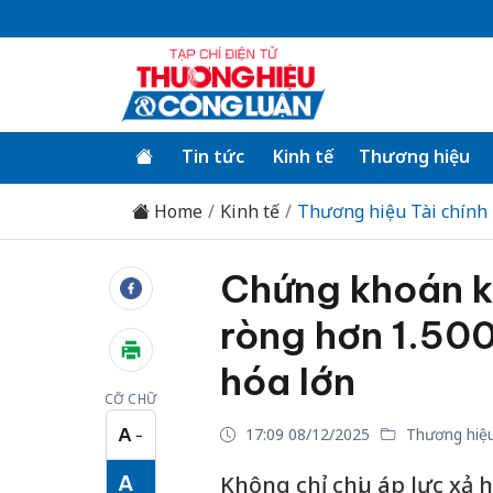
Tin tức
Kinh tế
Thương hiệu
Home
Kinh tế
Thương hiệu Tài chính
Chứng khoán k
ròng hơn 1.500
hóa lớn
CỠ CHỮ
A
17:09 08/12/2025
Thương hiệu
−
Cỡ chữ nhỏ
A
Không chỉ chịu áp lực xả 