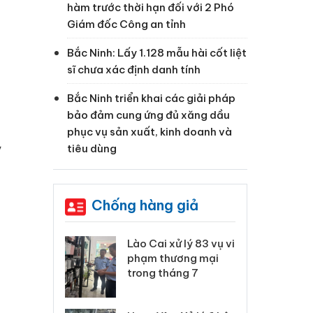
hàm trước thời hạn đối với 2 Phó
Giám đốc Công an tỉnh
Bắc Ninh: Lấy 1.128 mẫu hài cốt liệt
sĩ chưa xác định danh tính
Bắc Ninh triển khai các giải pháp
bảo đảm cung ứng đủ xăng dầu
phục vụ sản xuất, kinh doanh và
ỷ
tiêu dùng
Chống hàng giả
 Thanh Hóa
Lào Cai xử lý 83 vụ vi
Cô
ại trong vụ
phạm thương mại
tìm
xuất, buôn
trong tháng 7
án
 sào giả
bá