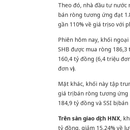
Theo đó, nhà đầu tư nước ng
bán ròng tương ứng đạt 1.
gần 110% về giá trị so với p
Phiên hôm nay, khối ngoại
SHB được mua ròng 186,3 t
160,4 tỷ đồng (6,4 triệu đơ
đơn vị).
Mặt khác, khối này tập trun
giá trị bán ròng tương ứng 
184,9 tỷ đồng và SSI bị bán
Trên sàn giao dịch HNX
, k
tỷ đồng, giảm 15,24% về lượ