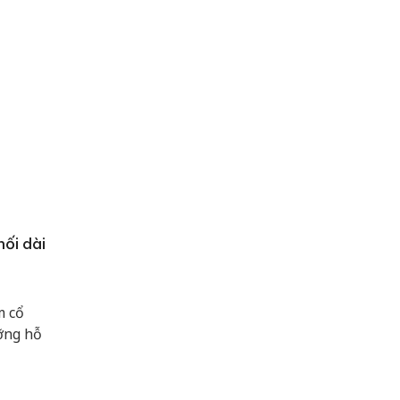
ối dài
m cổ
ỡng hỗ