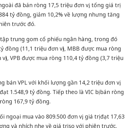
oài đã bán ròng 17,5 triệu đơn vị, tổng giá trị
884 tỷ đồng, giảm 10,2% về lượng nhưng tăng
hiên trước đó.
 tập trung gom cổ phiếu ngân hàng, trong đó
ỷ đồng (11,1 triệu đơn vị), MBB được mua ròng
n vị), VPB được mua ròng 110,4 tỷ đồng (3,7 triệu
g bán VPL với khối lượng gần 14,2 triệu đơn vị,
đạt 1.548,9 tỷ đồng. Tiếp theo là VIC bị bán ròng
 ròng 167,9 tỷ đồng.
hối ngoại mua vào 809.500 đơn vị, giá trị đạt 17,63
ng và nhích nhẹ về giá trị so với phiên trước.