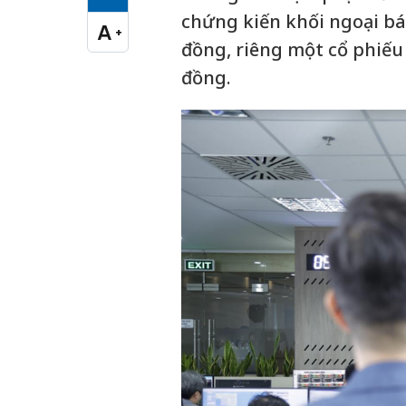
Cỡ chữ vừa
chứng kiến khối ngoại bán
A
+
Cỡ chữ lớn
đồng, riêng một cổ phiếu
đồng.