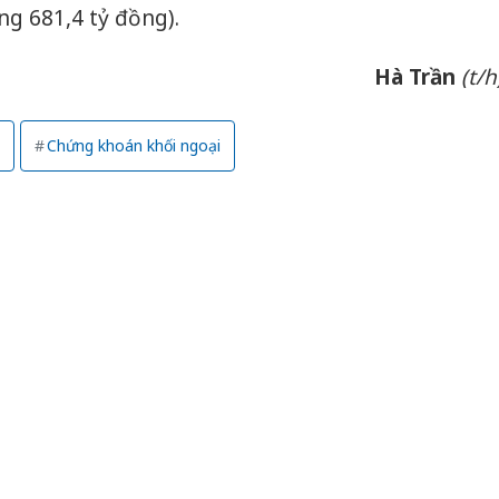
Thanh H
ng 681,4 tỷ đồng).
hại tron
bán bìn
Hà Trần
(t/h
Moyuum
An Gian
Chứng khoán khối ngoại
chủ mưu
bán hàng
Quốc ra