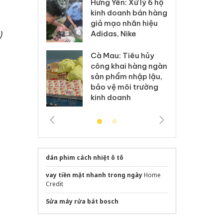
Hưng Yên: Xử lý 6 hộ
óa: Tìm bị
Th
kinh doanh bán hàng
g vụ án buôn
hạ
giả mạo nhãn hiệu
h sữa
bá
)
Adidas, Nike
 giả
Mo
Cà Mau: Tiêu hủy
g: Đối tượng
An
công khai hàng ngàn
 đường dây
ch
sản phẩm nhập lậu,
 giả tại Phú
bá
bảo vệ môi trường
 đầu thú
Qu
kinh doanh
dán phim cách nhiệt ô tô
vay tiền mặt nhanh trong ngày
Home
Credit
Sửa máy rửa bát bosch