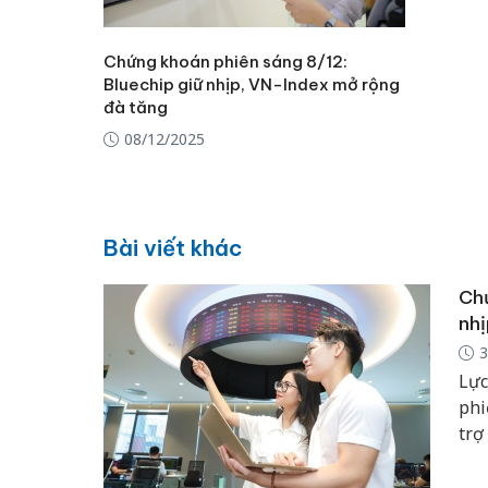
Chứng khoán phiên sáng 8/12:
Bluechip giữ nhịp, VN-Index mở rộng
đà tăng
08/12/2025
Bài viết khác
Chứ
nhị
3
Lực
phi
trợ