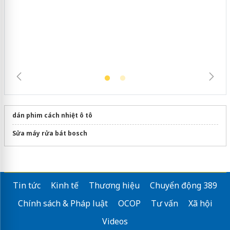
Cà Mau: Tiêu hủy công khai hàng
ngàn sản phẩm nhập lậu, bảo vệ môi
trường kinh doanh
dán phim cách nhiệt ô tô
Sửa máy rửa bát bosch
Tin tức
Kinh tế
Thương hiệu
Chuyển động 389
Chính sách & Pháp luật
OCOP
Tư vấn
Xã hội
Videos