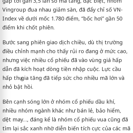
gấp tới gần 3,5 lần số mã tăng, đặc biệt, nhóm
Vingroup đua nhau giảm sàn, đã đẩy chỉ số VN-
Index về dưới mốc 1.780 điểm, “bốc hơi” gần 50
điểm khi chốt phiên.
Bước sang phiên giao dịch chiều, dù thị trường
điều chỉnh mạnh cho thấy rủi ro đang ở mức cao,
nhưng việc nhiều cổ phiếu đã vào vùng giá hấp
dẫn đã kích hoạt dòng tiền nhập cuộc. Lực cầu
hấp thụ gia tăng đã tiếp sức cho nhiều mã lớn và
nhỏ bật hồi.
Bên cạnh sóng lớn ở nhóm cổ phiếu dầu khí,
nhiều nhóm ngành khác như bán lẻ, bảo hiểm,
dệt may…, đáng kể là nhóm cổ phiếu vua cũng đã
tìm lại sắc xanh nhờ diễn biến tích cực của các mã