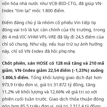
vốn hóa nhà nước như VCB-BID-CTG, đã giúp VN-
Index “tìm lại” mốc 1.800 điểm.
Điểm đáng chú ý là nhóm cổ phiếu Vin tiếp tục
đóng vai trò là lực cản chính của thị trường, trong
đó 4 mã VIC-VHM-VPL-VRE đã lấy đi 24,5 điểm của
chỉ số chung. Như vậy, nếu loại trừ sự ảnh hưởng
này, chỉ số VN-Index đã hồi phục nhẹ.
Chốt phiên, sàn HOSE có 128 mã tăng và 210 mã
giảm, VN-Index giảm 22,54 điểm (-1,23%) xuống
1.806,5 điểm.
Tổng khối lượng giao dịch đạt hơn
973,9 triệu đơn vị, giá trị 31.872 tỷ đồng, tăng
11,2% về khối lượng và 12,66% về giá trị so với
phiên cuối tuần trước. Giao dịch thỏa thuận đóng
góp hơn 85,5 triệu đơn vị, giá trị 2.312,4 tỷ đồng.