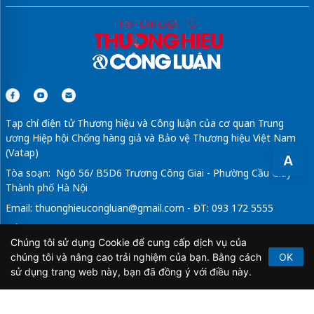
Tạp chí điện tử Thương hiệu và Công luận của cơ quan Trung
ương Hiệp hội Chống hàng giả và Bảo vệ Thương hiệu Việt Nam
(Vatap)
A
Tòa soạn: Ngõ 56/ B5D6 Trương Công Giai - Phường Cầu Giấy -
Thành phố Hà Nội
Email:
thuonghieucongluan@gmail.com
- ĐT: 093 172 5555
Tổng Biên Tập: Vũ Đức Thuận
Chúng tôi sử dụng Cookie để cung cấp dịch vụ của
Giấy phép hoạt động báo chí điện tử số 64/GP-BTTTT do Bộ
chúng tôi và nâng cao trải nghiệm của bạn. Bằng cách
OK
Thông tin và Truyền thông cấp ngày 21/2/2020.
sử dụng trang web này, bạn đã đồng ý với điều này.