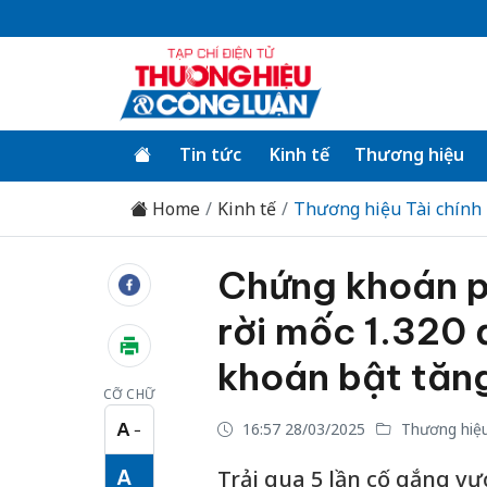
Tin tức
Kinh tế
Thương hiệu
Home
Kinh tế
Thương hiệu Tài chính
Chứng khoán p
rời mốc 1.320
khoán bật tăn
CỠ CHỮ
A
16:57 28/03/2025
Thương hiệu
−
Cỡ chữ nhỏ
A
Trải qua 5 lần cố gắng v