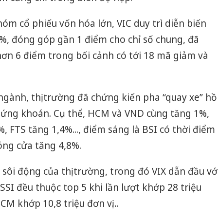
hóm cổ phiếu vốn hóa lớn, VIC duy trì diễn biến
6%, đóng góp gần 1 điểm cho chỉ số chung, đã
ơn 6 điểm trong bối cảnh có tới 18 mã giảm và
gành, thị trường đã chứng kiến pha “quay xe” hồ
hứng khoán. Cụ thể, HCM và VND cùng tăng 1%,
, FTS tăng 1,4%..., điểm sáng là BSI có thời điểm
óng cửa tăng 4,8%.
 sôi động của thị trường, trong đó VIX dẫn đầu vớ
 SSI đều thuộc top 5 khi lần lượt khớp 28 triệu
 HCM khớp 10,8 triệu đơn vị…