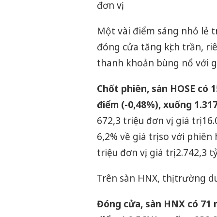
đơn vị.
Một vài điểm sáng nhỏ lẻ t
đóng cửa tăng kịch trần, ri
thanh khoản bùng nổ với gầ
Chốt phiên, sàn HOSE có 1
điểm (-0,48%), xuống 1.31
672,3 triệu đơn vị, giá trị 
6,2% về giá trị so với phi
triệu đơn vị, giá trị 2.742,3 
Trên sàn HNX, thị trường du
Đóng cửa, sàn HNX có 71 