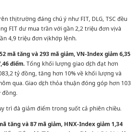
rên thị trường đáng chú ý như FIT, DLG, TSC đều
êng FIT dư mua trần với gần 2,2 triệu đơn vị và
n 4,9 triệu đơn vị khớp lệnh.
52 mã tăng và 293 mã giảm, VN-Index giảm 6,35
7,46 điểm.
Tổng khối lượng giao dịch đạt hơn
16.083,2 tỷ đồng, tăng hơn 10% về khối lượng và
ên hôm qua. Giao dịch thỏa thuận đóng góp hơn 103
tỷ đồng.
y trì đà giảm điểm trong suốt cả phiên chiều.
mã tăng và 87 mã giảm, HNX-Index giảm 1,34
Cà Mau: