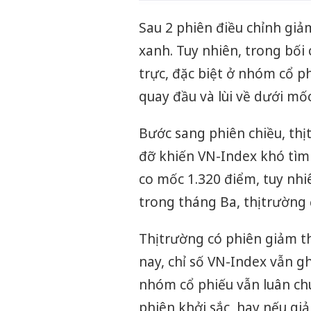
Sau 2 phiên điều chỉnh giảm
xanh. Tuy nhiên, trong bối
trực, đặc biệt ở nhóm cổ p
quay đầu và lùi về dưới mố
Bước sang phiên chiều, thị t
đỡ khiến VN-Index khó tìm 
co mốc 1.320 điểm, tuy nh
trong tháng Ba, thị trường 
Thị trường có phiên giảm t
nay, chỉ số VN-Index vẫn g
nhóm cổ phiếu vẫn luân ch
phiên khởi sắc, hay nếu gi