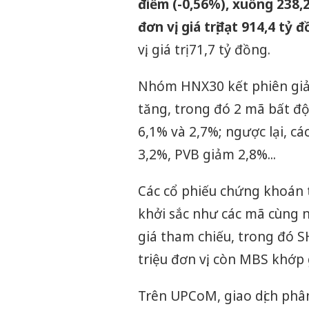
điểm (-0,56%), xuống 238,
đơn vị, giá trị
đạt 914,4 tỷ 
vị, giá trị 71,7 tỷ đồng.
Nhóm HNX30 kết phiên giảm
tăng, trong đó 2 mã bất độn
6,1% và 2,7%; ngược lại, 
3,2%, PVB giảm 2,8%...
Các cổ phiếu chứng khoán 
khởi sắc như các mã cùng 
giá tham chiếu, trong đó S
triệu đơn vị, còn MBS khớp g
Trên UPCoM, giao dịch phân