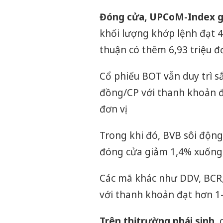
Đóng cửa, UPCoM-Index gi
khối lượng khớp lệnh đạt 42,
thuận có thêm 6,93 triệu đơn
Cổ phiếu BOT vẫn duy trì s
đồng/CP với thanh khoản đạ
đơn vị.
Trong khi đó, BVB sôi động 
đóng cửa giảm 1,4% xuống 
Các mã khác như DDV, BCR,
với thanh khoản đạt hơn 1-2
Trên thị trường phái sinh,
c