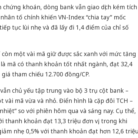
m chứng khoán, dòng bank vẫn giao dịch kém tích
nhân tố chính khiến VN-Index “chia tay” mốc
iếp tục lùi nhẹ và đã lấy đi 1,4 điểm của chỉ số
còn một vài mã giữ được sắc xanh với mức tăng
 là mã có thanh khoản tốt nhất ngành, đạt 32,4
g giá tham chiếu 12.700 đồng/CP.
vẫn chủ yếu tập trung vào bộ 3 trụ cột bank –
t vài mã vừa và nhỏ. Điển hình là cặp đôi TCH –
nhiệt” so với phiên hôm qua và sáng nay. Cụ thể,
 thanh khoản đạt 13,3 triệu đơn vị, trong khi
giảm nhẹ 0,5% với thanh khoản đạt hơn 12,6 triệ