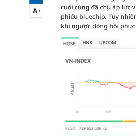
Cỡ chữ vừa
cuối cùng đã chịu áp lực 
A
+
Cỡ chữ lớn
phiếu bluechip. Tuy nhiê
khi ngược dòng hồi phục