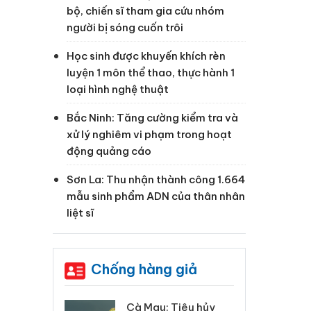
bộ, chiến sĩ tham gia cứu nhóm
người bị sóng cuốn trôi
Học sinh được khuyến khích rèn
luyện 1 môn thể thao, thực hành 1
loại hình nghệ thuật
Bắc Ninh: Tăng cường kiểm tra và
xử lý nghiêm vi phạm trong hoạt
động quảng cáo
Sơn La: Thu nhận thành công 1.664
mẫu sinh phẩm ADN của thân nhân
liệt sĩ
Chống hàng giả
 Tiêu hủy
Khẩn trương xác
Cà