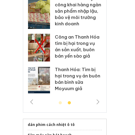
ai hàng ngàn
minh, xử lý sản phẩm
cô
m nhập lậu,
Slimaura Care x3 sử
sả
môi trường
dụng giấy phép giả
bả
anh
mạo
ki
 Thanh Hóa
Lào Cai xử lý 83 vụ vi
Cô
ại trong vụ
phạm thương mại
tìm
xuất, buôn
trong tháng 7
án
 sào giả
bá
Hưng Yên: Xử lý 6 hộ
óa: Tìm bị
Th
kinh doanh bán hàng
g vụ án buôn
hạ
giả mạo nhãn hiệu
h sữa
bá
Adidas, Nike
 giả
Mo
dán phim cách nhiệt ô tô