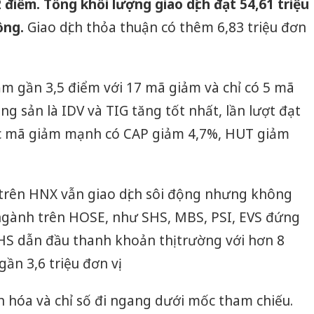
2 điểm.
Tổng khối lượng giao dịch đạt 54,61 triệu
công kh
đồng.
Giao dịch thỏa thuận có thêm 6,83 triệu đơn
sản phẩ
bảo vệ 
kinh do
 gần 3,5 điểm với 17 mã giảm và chỉ có 5 mã
Công an
tìm bị h
g sản là IDV và TIG tăng tốt nhất, lần lượt đạt
án sản 
bán yến
các mã giảm mạnh có CAP giảm 4,7%, HUT giảm
Thanh H
hại tron
bán bìn
trên HNX vẫn giao dịch sôi động nhưng không
Moyuum
ngành trên HOSE, như SHS, MBS, PSI, EVS đứng
HS dẫn đầu thanh khoản thị trường với hơn 8
ần 3,6 triệu đơn vị.
 hóa và chỉ số đi ngang dưới mốc tham chiếu.