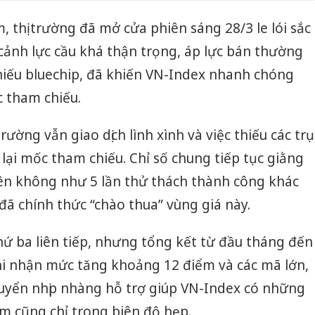
, thị trường đã mở cửa phiên sáng 28/3 le lói sắc
 cảnh lực cầu khá thận trọng, áp lực bán thường
hiếu bluechip, đã khiến VN-Index nhanh chóng
c tham chiếu.
rường vẫn giao dịch lình xình và việc thiếu các trụ
lại mốc tham chiếu. Chỉ số chung tiếp tục giằng
iên không như 5 lần thử thách thành công khác
đã chính thức “chào thua” vùng giá này.
hứ ba liên tiếp, nhưng tổng kết từ đầu tháng đến
hi nhận mức tăng khoảng 12 điểm và các mã lớn,
uyển nhịp nhàng hỗ trợ giúp VN-Index có những
ảm cũng chỉ trong biên độ hẹp.