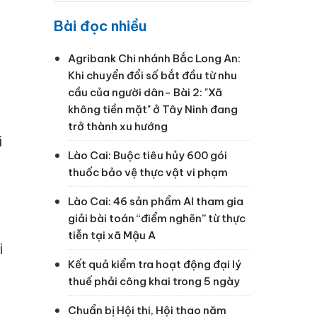
Bài đọc nhiều
Agribank Chi nhánh Bắc Long An:
Khi chuyển đổi số bắt đầu từ nhu
cầu của người dân- Bài 2: "Xã
không tiền mặt" ở Tây Ninh đang
trở thành xu hướng
i
Lào Cai: Buộc tiêu hủy 600 gói
thuốc bảo vệ thực vật vi phạm
Lào Cai: 46 sản phẩm AI tham gia
giải bài toán “điểm nghẽn” từ thực
tiễn tại xã Mậu A
i
Kết quả kiểm tra hoạt động đại lý
thuế phải công khai trong 5 ngày
Chuẩn bị Hội thi, Hội thao năm