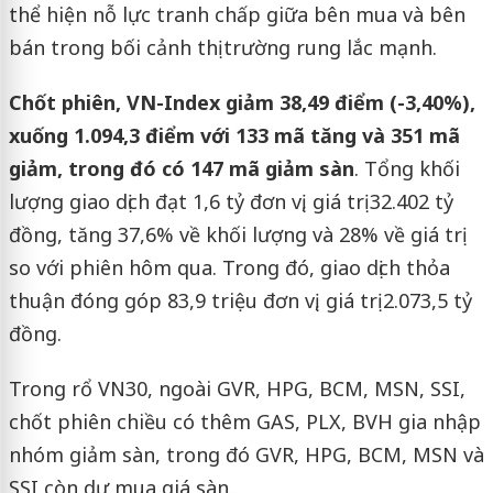
thể hiện nỗ lực tranh chấp giữa bên mua và bên
bán trong bối cảnh thị trường rung lắc mạnh.
Chốt phiên, VN-Index giảm 38,49 điểm (-3,40%),
xuống 1.094,3 điểm với 133 mã tăng và 351 mã
giảm, trong đó có 147 mã giảm sàn
. Tổng khối
lượng giao dịch đạt 1,6 tỷ đơn vị, giá trị 32.402 tỷ
đồng, tăng 37,6% về khối lượng và 28% về giá trị
so với phiên hôm qua. Trong đó, giao dịch thỏa
thuận đóng góp 83,9 triệu đơn vị, giá trị 2.073,5 tỷ
đồng.
Trong rổ VN30, ngoài GVR, HPG, BCM, MSN, SSI,
chốt phiên chiều có thêm GAS, PLX, BVH gia nhập
nhóm giảm sàn, trong đó GVR, HPG, BCM, MSN và
SSI còn dư mua giá sàn.