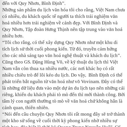
đến với Quy Nhơn, Bình Định”.
Những sản phẩm du lịch văn hóa tôi cho rằng, Việt Nam chưa
có nhiều, du khách quốc tế người ta thích trải nghiệm văn
hoá nhiều hơn trải nghiệm về cảnh đẹp. Với Bình Định và
Quy Nhơn, Tập đoàn Hưng Thịnh nên tập trung vào văn hoá
nhiều hơn.
“Tôi cho rằng, có thể xây dựng Quy Nhơn như một khu di
tích lịch sử thời cuối phong kiến. Từ đó, truyền cảm hứng
cho các nhà sáng tạo văn hoá nghệ thuật và khách du lịch”.
Cũng theo GS. Đặng Hùng Võ, về kỹ thuật du lịch thì Việt
Nam vẫn còn thua xa nhiều nước, các nơi khác họ có rất
nhiều chiêu trò để lôi kéo du lịch. Do vậy,
Bình Định có thể
phát triển bắt nguồn từ văn hoá như võ Vovinam. Đây có thể
là những dữ liệu đưa vào một dự án du lịch tạo nên những cái
riêng, khiến du khách phải tò mò đến thì mới thành công. Bởi
tâm lý con người thường tò mò về văn hoá chứ không hẳn là
cảnh quan, thiên nhiên.
“Nói đến câu chuyện Quy Nhơn tôi rất mong đây sẽ trở thành
một kho sử sống về cuối thời kỳ phong kiến nhờ nhiều sự