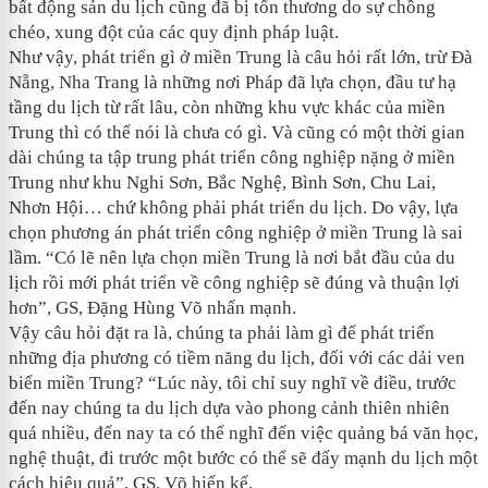
bất động sản du lịch cũng đã bị tổn thương do sự chồng
chéo, xung đột của các quy định pháp luật.
Như vậy, phát triển gì ở miền Trung là câu hỏi rất lớn, trừ Đà
Nẵng, Nha Trang là những nơi Pháp đã lựa chọn, đầu tư hạ
tầng du lịch từ rất lâu, còn những khu vực khác của miền
Trung thì có thể nói là chưa có gì. Và cũng có một thời gian
dài chúng ta tập trung phát triển công nghiệp nặng ở miền
Trung như khu Nghi Sơn, Bắc Nghệ, Bình Sơn, Chu Lai,
Nhơn Hội… chứ không phải phát triển du lịch. Do vậy, lựa
chọn phương án phát triển công nghiệp ở miền Trung là sai
lầm. “Có lẽ nên lựa chọn miền Trung là nơi bắt đầu của du
lịch rồi mới phát triển về công nghiệp sẽ đúng và thuận lợi
hơn”, GS, Đặng Hùng Võ nhấn mạnh.
Vậy câu hỏi đặt ra là, chúng ta phải làm gì để phát triển
những địa phương có tiềm năng du lịch, đối với các dải ven
biển miền Trung? “Lúc này, tôi chỉ suy nghĩ về điều, trước
đến nay chúng ta du lịch dựa vào phong cảnh thiên nhiên
quá nhiều, đến nay ta có thể nghĩ đến việc quảng bá văn học,
nghệ thuật, đi trước một bước có thể sẽ đẩy mạnh du lịch một
cách hiệu quả”, GS. Võ hiến kế.