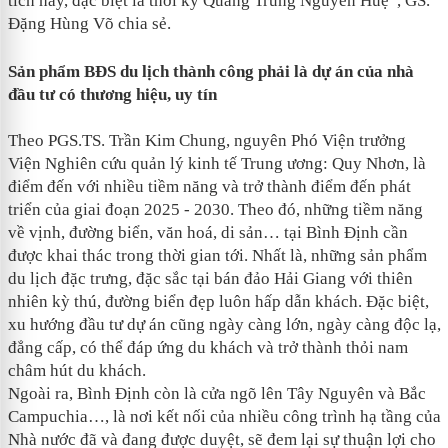
tích hay, đặc biệt là thời kỳ Quang Trung Nguyễn Huệ”, GS.
Đặng Hùng Võ chia sẻ.
Sản phẩm BĐS du lịch thành công phải là dự án của nhà
đầu tư có thương hiệu, uy tín
Theo PGS.TS. Trần Kim Chung, nguyên Phó Viện trưởng
Viện Nghiên cứu quản lý kinh tế Trung ương: Quy Nhơn, là
điểm đến với nhiều tiềm năng và trở thành điểm đến phát
triển của giai đoạn 2025 - 2030. Theo đó, những tiềm năng
về vịnh, đường biển, văn hoá, di sản… tại Bình Định cần
được khai thác trong thời gian tới. Nhất là, những sản phẩm
du lịch đặc trưng, đặc sắc tại bán đảo Hải Giang với thiên
nhiên kỳ thú, đường biển đẹp luôn hấp dẫn khách. Đặc biệt,
xu hướng đầu tư dự án cũng ngày càng lớn, ngày càng độc lạ,
đẳng cấp, có thể đáp ứng du khách và trở thành thỏi nam
châm hút du khách.
Ngoài ra, Bình Định còn là cửa ngõ lên Tây Nguyên và Bắc
Campuchia…, là nơi kết nối của nhiều công trình hạ tầng của
Nhà nước đã và đang được duyệt, sẽ đem lại sự thuận lợi cho