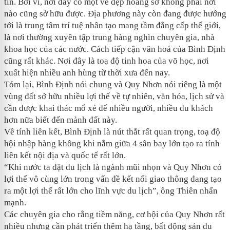
tin. Bởi vì, nơi đây có một vẻ đẹp hoang sơ không phải nơi
nào cũng sở hữu được. Địa phương này còn đang được hướng
tới là trung tâm trí tuệ nhân tạo mang tầm đẳng cấp thế giới,
là nơi thường xuyên tập trung hàng nghìn chuyên gia, nhà
khoa học của các nước. Cách tiếp cận văn hoá của Bình Định
cũng rất khác. Nơi đây là toạ độ tinh hoa của võ học, nơi
xuất hiện nhiều anh hùng từ thời xưa đến nay.
Tóm lại, Bình Định nói chung và Quy Nhơn nói riêng là một
vùng đất sở hữu nhiều lợi thế về tự nhiên, văn hóa, lịch sử và
cần được khai thác mổ xẻ để nhiều người, nhiều du khách
hơn nữa biết đến mảnh đất này.
Về tính liên kết, Bình Định là nút thắt rất quan trọng, toạ độ
hội nhập hàng không khi nằm giữa 4 sân bay lớn tạo ra tính
liên kết nội địa và quốc tế rất lớn.
“Khi nước ta đặt du lịch là ngành mũi nhọn và Quy Nhơn có
lợi thế vô cùng lớn trong vấn đề kết nối giao thông đang tạo
ra một lợi thế rất lớn cho lĩnh vực du lịch”, ông Thiên nhấn
mạnh.
Các chuyên gia cho rằng tiềm năng, cơ hội của Quy Nhơn rất
nhiều nhưng cần phát triển thêm hạ tầng, bất động sản du