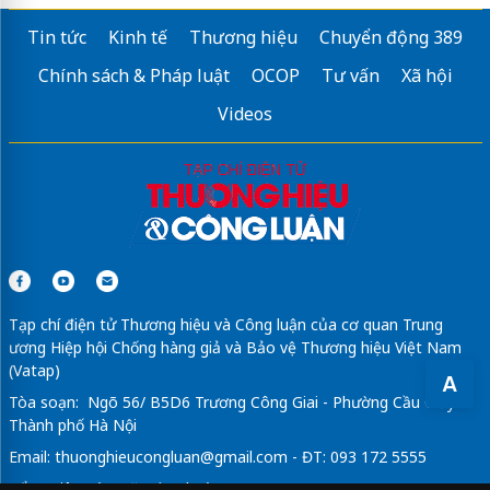
Golden Coast Resort and Spa
Tin tức
Kinh tế
Thương hiệu
Chuyển động 389
truyện cười
Chính sách & Pháp luật
OCOP
Tư vấn
Xã hội
Sửa máy rửa bát bosch
Videos
hình ảnh bất động sản
Tạp chí điện tử Thương hiệu và Công luận của cơ quan Trung
ương Hiệp hội Chống hàng giả và Bảo vệ Thương hiệu Việt Nam
(Vatap)
A
Tòa soạn: Ngõ 56/ B5D6 Trương Công Giai - Phường Cầu Giấy -
Thành phố Hà Nội
Email:
thuonghieucongluan@gmail.com
- ĐT: 093 172 5555
Tổng Biên Tập: Vũ Đức Thuận