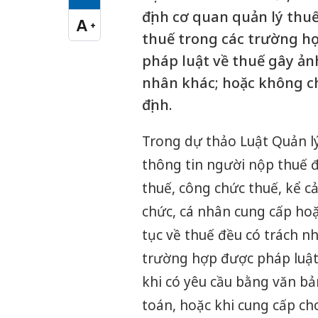
Cỡ chữ vừa
định cơ quan quản lý thu
A
+
Cỡ chữ lớn
thuế trong các trường hợ
pháp luật về thuế gây ản
nhân khác; hoặc không c
định.
Trong dự thảo Luật Quản lý
thông tin người nộp thuế đ
thuế, công chức thuế, kể c
chức, cá nhân cung cấp hoặc
tục về thuế đều có trách n
trường hợp được pháp luật 
khi có yêu cầu bằng văn bả
toán, hoặc khi cung cấp ch