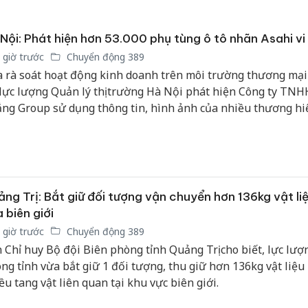
Nội: Phát hiện hơn 53.000 phụ tùng ô tô nhãn Asahi v
 giờ trước
Chuyển động 389
 rà soát hoạt động kinh doanh trên môi trường thương mại
 lực lượng Quản lý thị trường Hà Nội phát hiện Công ty TN
ng Group sử dụng thông tin, hình ảnh của nhiều thương hiệ
 để quảng cáo phụ tùng Asahi. Kiểm tra doanh nghiệp và cơ
i, lực lượng chức năng phát hiện 53.622 sản phẩm vi phạm.
ng Trị: Bắt giữ đối tượng vận chuyển hơn 136kg vật li
 biên giới
 giờ trước
Chuyển động 389
 Chỉ huy Bộ đội Biên phòng tỉnh Quảng Trị cho biết, lực lượ
ng tỉnh vừa bắt giữ 1 đối tượng, thu giữ hơn 136kg vật liệu
ều tang vật liên quan tại khu vực biên giới.