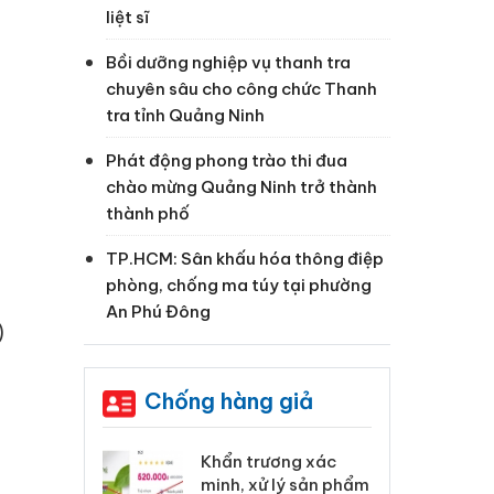
liệt sĩ
Bồi dưỡng nghiệp vụ thanh tra
chuyên sâu cho công chức Thanh
tra tỉnh Quảng Ninh
Phát động phong trào thi đua
chào mừng Quảng Ninh trở thành
thành phố
TP.HCM: Sân khấu hóa thông điệp
phòng, chống ma túy tại phường
An Phú Đông
)
Chống hàng giả
 Tiêu hủy
Khẩn trương xác
Cà
ai hàng ngàn
minh, xử lý sản phẩm
cô