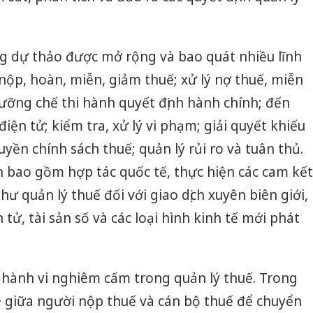
ng dự thảo được mở rộng và bao quát nhiều lĩnh
, nộp, hoàn, miễn, giảm thuế; xử lý nợ thuế, miễn
cưỡng chế thi hành quyết định hành chính; đến
iện tử; kiểm tra, xử lý vi phạm; giải quyết khiếu
ruyền chính sách thuế; quản lý rủi ro và tuân thủ.
n bao gồm hợp tác quốc tế, thực hiện các cam kết
hư quản lý thuế đối với giao dịch xuyên biên giới,
 tử, tài sản số và các loại hình kinh tế mới phát
c hành vi nghiêm cấm trong quản lý thuế. Trong
e giữa người nộp thuế và cán bộ thuế để chuyển