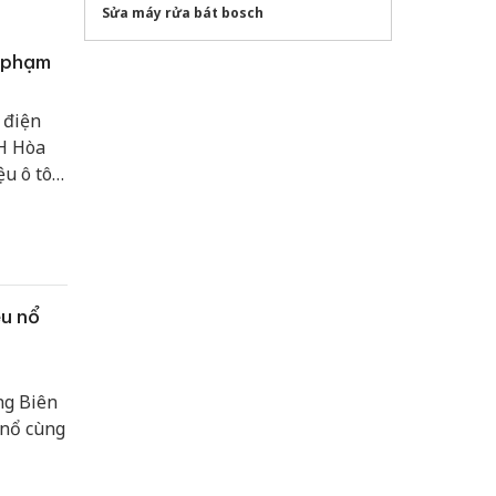
Sửa máy rửa bát bosch
i phạm
 điện
HH Hòa
u ô tô
 sở phân
ệu nổ
ng Biên
 nổ cùng