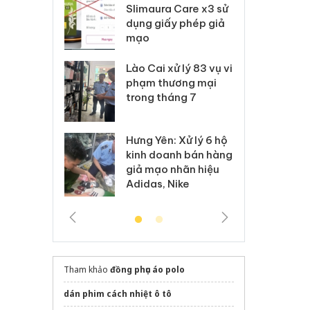
m nhập lậu,
Slimaura Care x3 sử
sả
môi trường
dụng giấy phép giả
bả
anh
mạo
ki
 Thanh Hóa
Lào Cai xử lý 83 vụ vi
Cô
ại trong vụ
phạm thương mại
tìm
xuất, buôn
trong tháng 7
án
 sào giả
bá
Hưng Yên: Xử lý 6 hộ
óa: Tìm bị
Th
kinh doanh bán hàng
g vụ án buôn
hạ
giả mạo nhãn hiệu
h sữa
bá
Adidas, Nike
 giả
Mo
Tham khảo
đồng phục áo polo
dán phim cách nhiệt ô tô