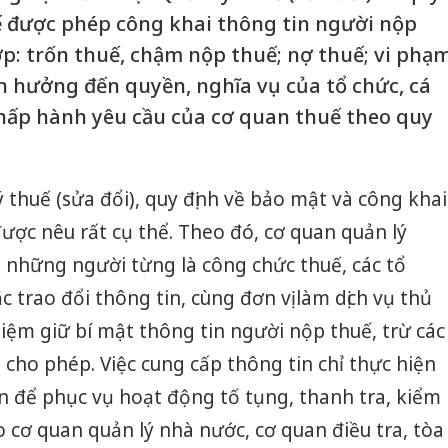
ế được phép công khai thông tin người nộp
p: trốn thuế, chậm nộp thuế; nợ thuế; vi phạ
h hưởng đến quyền, nghĩa vụ của tổ chức, cá
hấp hành yêu cầu của cơ quan thuế theo quy
 thuế (sửa đổi), quy định về bảo mật và công khai
ược nêu rất cụ thể. Theo đó, cơ quan quản lý
ả những người từng là công chức thuế, các tổ
 trao đổi thông tin, cùng đơn vị làm dịch vụ thủ
hiệm giữ bí mật thông tin người nộp thuế, trừ các
cho phép. Việc cung cấp thông tin chỉ thực hiện
n để phục vụ hoạt động tố tụng, thanh tra, kiểm
o cơ quan quản lý nhà nước, cơ quan điều tra, tòa