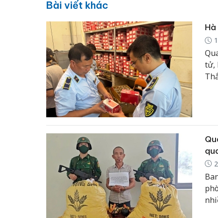
Bài viết khác
Hà 
1
Qua
tử,
Thắ
lớn
phố
Quả
qua
2
Ban
phò
nhi