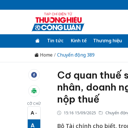
Tin tức
Kinh tế
Thương hiệu
Home
Chuyển động 389
Cơ quan thuế s
nhân, doanh n
nộp thuế
CỠ CHỮ
A
15:16 15/09/2025
Chuyển độn
−
Cỡ chữ nhỏ
A
Bộ Tài chính cho biết, tr