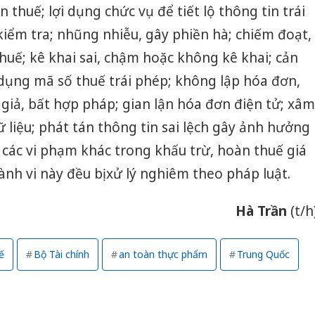
n thuế; lợi dụng chức vụ để tiết lộ thông tin trái
 kiểm tra; nhũng nhiễu, gây phiền hà; chiếm đoạt,
thuế; kê khai sai, chậm hoặc không kê khai; cản
dụng mã số thuế trái phép; không lập hóa đơn,
iả, bất hợp pháp; gian lận hóa đơn điện tử; xâm
 liệu; phát tán thông tin sai lệch gây ảnh hưởng
à các vi phạm khác trong khấu trừ, hoàn thuế giá
hành vi này đều bị xử lý nghiêm theo pháp luật.
Hà Trần
(t/h
ế
Bộ Tài chính
an toàn thực phẩm
Trung Quốc
Cà Mau:
công kh