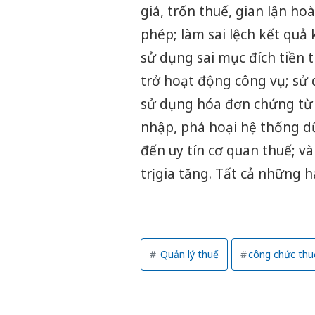
giá, trốn thuế, gian lận hoà
phép; làm sai lệch kết quả
sử dụng sai mục đích tiền 
trở hoạt động công vụ; sử 
sử dụng hóa đơn chứng từ g
nhập, phá hoại hệ thống dữ
đến uy tín cơ quan thuế; v
trị gia tăng. Tất cả những 
Quản lý thuế
công chức thu