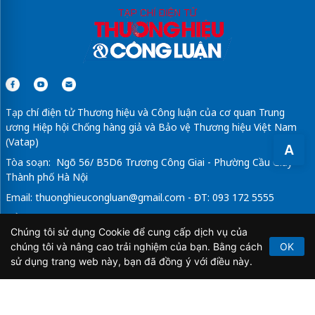
Tạp chí điện tử Thương hiệu và Công luận của cơ quan Trung
ương Hiệp hội Chống hàng giả và Bảo vệ Thương hiệu Việt Nam
(Vatap)
A
Tòa soạn: Ngõ 56/ B5D6 Trương Công Giai - Phường Cầu Giấy -
Thành phố Hà Nội
Email:
thuonghieucongluan@gmail.com
- ĐT: 093 172 5555
Tổng Biên Tập: Vũ Đức Thuận
Chúng tôi sử dụng Cookie để cung cấp dịch vụ của
Giấy phép hoạt động báo chí điện tử số 64/GP-BTTTT do Bộ
chúng tôi và nâng cao trải nghiệm của bạn. Bằng cách
OK
Thông tin và Truyền thông cấp ngày 21/2/2020.
sử dụng trang web này, bạn đã đồng ý với điều này.