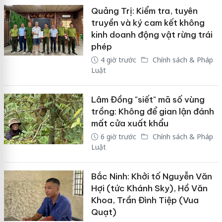
Quảng Trị: Kiểm tra, tuyên
truyền và ký cam kết không
kinh doanh động vật rừng trái
phép
4 giờ trước
Chính sách & Pháp
Luật
Lâm Đồng "siết" mã số vùng
trồng: Không để gian lận đánh
mất cửa xuất khẩu
6 giờ trước
Chính sách & Pháp
Luật
Bắc Ninh: Khởi tố Nguyễn Văn
Hợi (tức Khánh Sky), Hồ Văn
Khoa, Trần Đình Tiệp (Vua
Quạt)