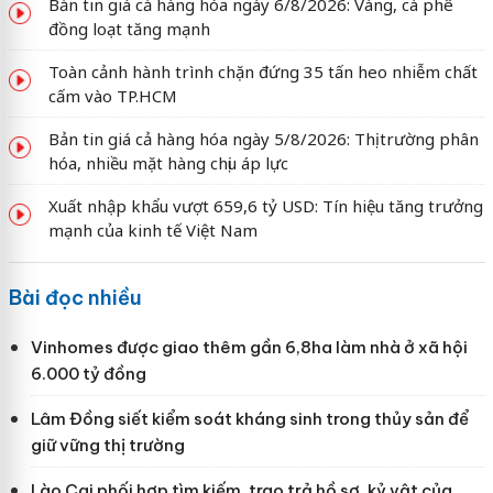
Bản tin giá cả hàng hóa ngày 6/8/2026: Vàng, cà phê
đồng loạt tăng mạnh
Toàn cảnh hành trình chặn đứng 35 tấn heo nhiễm chất
cấm vào TP.HCM
Bản tin giá cả hàng hóa ngày 5/8/2026: Thị trường phân
hóa, nhiều mặt hàng chịu áp lực
Xuất nhập khẩu vượt 659,6 tỷ USD: Tín hiệu tăng trưởng
mạnh của kinh tế Việt Nam
Bài đọc nhiều
Vinhomes được giao thêm gần 6,8ha làm nhà ở xã hội
6.000 tỷ đồng
Lâm Đồng siết kiểm soát kháng sinh trong thủy sản để
giữ vững thị trường
Lào Cai phối hợp tìm kiếm, trao trả hồ sơ, kỷ vật của