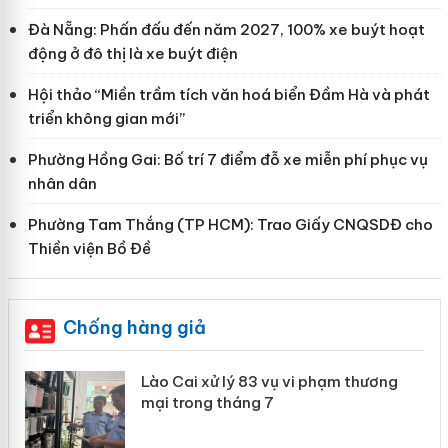
Đà Nẵng: Phấn đấu đến năm 2027, 100% xe buýt hoạt
động ở đô thị là xe buýt điện
Hội thảo “Miền trầm tích văn hoá biển Đầm Hà và phát
triển không gian mới”
Phường Hồng Gai: Bố trí 7 điểm đỗ xe miễn phí phục vụ
nhân dân
Phường Tam Thắng (TP HCM): Trao Giấy CNQSDĐ cho
Thiền viện Bồ Đề
Chống hàng giả
 án
Lào Cai xử lý 83 vụ vi phạm thương
mại trong tháng 7
n