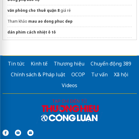
văn phòng cho thuê quận 8
giá rẻ
Tham khảo
mau ao dong phuc dep
dán phim cách nhiệt ô tô
Sửa máy rửa bát bosch
Tin tức
Kinh tế
Thương hiệu
Chuyển động 389
Chính sách & Pháp luật
OCOP
Tư vấn
Xã hội
Videos