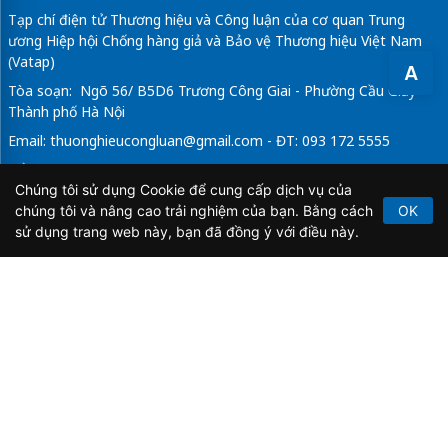
Tạp chí điện tử Thương hiệu và Công luận của cơ quan Trung
ương Hiệp hội Chống hàng giả và Bảo vệ Thương hiệu Việt Nam
(Vatap)
A
Tòa soạn: Ngõ 56/ B5D6 Trương Công Giai - Phường Cầu Giấy -
Thành phố Hà Nội
Email:
thuonghieucongluan@gmail.com
- ĐT: 093 172 5555
Tổng Biên Tập: Vũ Đức Thuận
Chúng tôi sử dụng Cookie để cung cấp dịch vụ của
Giấy phép hoạt động báo chí điện tử số 64/GP-BTTTT do Bộ
chúng tôi và nâng cao trải nghiệm của bạn. Bằng cách
OK
Thông tin và Truyền thông cấp ngày 21/2/2020.
sử dụng trang web này, bạn đã đồng ý với điều này.
Copyright © 2026
TẠP CHÍ THƯƠNG HIỆU & CÔNG
LUẬN
. All Rights Reserved.
Bản quyền thuộc Tạp chí Thương hiệu và Công luận. Cấm
sao chép dưới mọi hình thức nếu không có sự chấp thuận
bằng văn bản.