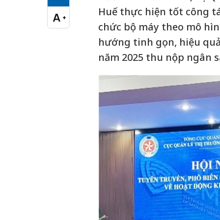
Cỡ chữ vừa
Huế thực hiện tốt công tá
A
+
Cỡ chữ lớn
chức bộ máy theo mô hìn
hướng tinh gọn, hiệu quả
năm 2025 thu nộp ngân sá