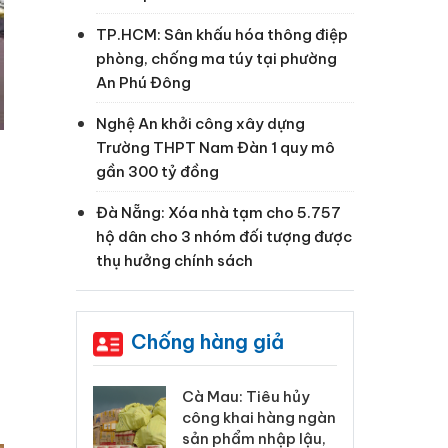
TP.HCM: Sân khấu hóa thông điệp
phòng, chống ma túy tại phường
An Phú Đông
Nghệ An khởi công xây dựng
Trường THPT Nam Đàn 1 quy mô
gần 300 tỷ đồng
Đà Nẵng: Xóa nhà tạm cho 5.757
hộ dân cho 3 nhóm đối tượng được
thụ hưởng chính sách
Chống hàng giả
 Tiêu hủy
Khẩn trương xác
Cà
ai hàng ngàn
minh, xử lý sản phẩm
cô
m nhập lậu,
Slimaura Care x3 sử
sả