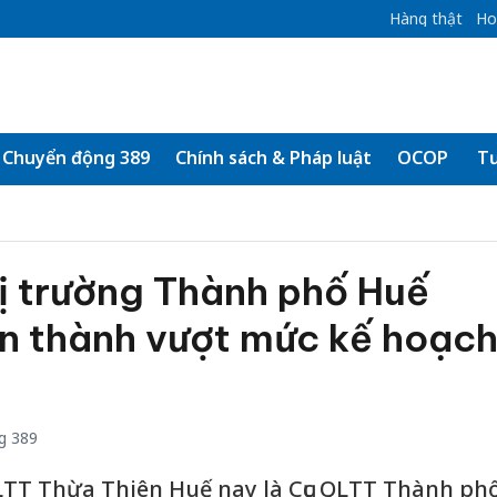
Hàng thật
Ho
Chuyển động 389
Chính sách & Pháp luật
OCOP
Tư
ị trường Thành phố Huế
n thành vượt mức kế hoạc
g 389
LTT Thừa Thiên Huế nay là Cục QLTT Thành ph