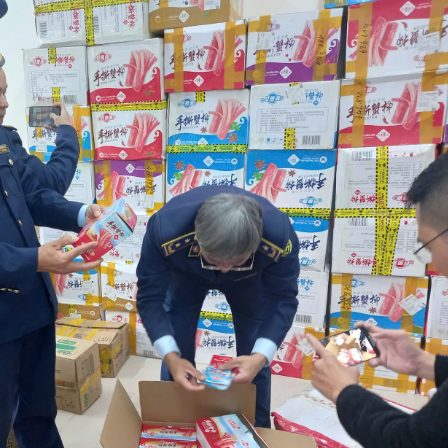
bảo vệ 
kinh do
Công an
tìm bị h
án sản 
bán yến
Thanh H
hại tron
bán bìn
Moyuum