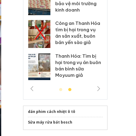
môi trường
dụng giấy phép giả
bả
anh
mạo
ki
 Thanh Hóa
Lào Cai xử lý 83 vụ vi
Cô
ại trong vụ
phạm thương mại
tìm
xuất, buôn
trong tháng 7
án
 sào giả
bá
Hưng Yên: Xử lý 6 hộ
óa: Tìm bị
Th
kinh doanh bán hàng
g vụ án buôn
hạ
giả mạo nhãn hiệu
h sữa
bá
Adidas, Nike
 giả
Mo
dán phim cách nhiệt ô tô
Sửa máy rửa bát bosch