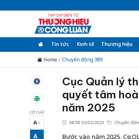
Tin tức
Kinh tế
Thương hiệu
Home
Chuyển động 389
Cục Quản lý th
quyết tâm hoà
năm 2025
CỠ CHỮ
A
08:58 02/02/2025
Chuyển độn
−
Cỡ chữ nhỏ
A
Bước vào năm 2025, Cục Q