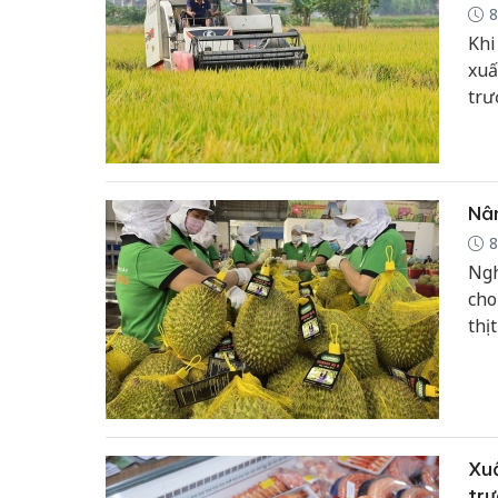
8
Khi
xuấ
trư
đối
khô
có 
nhỏ
Nân
8
Ngh
cho
thị
cho
Xuấ
tr