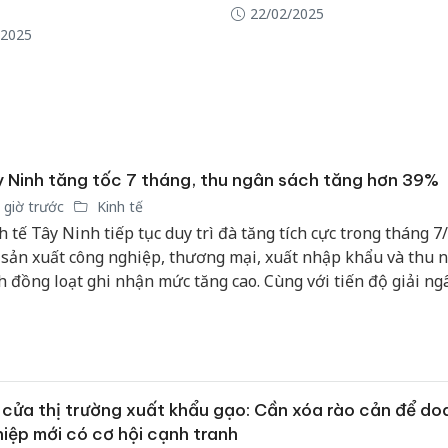
22/02/2025
công kh
/2025
sản phẩ
bảo vệ 
kinh do
Công an
tìm bị h
án sản 
 Ninh tăng tốc 7 tháng, thu ngân sách tăng hơn 39%
bán yến
 giờ trước
Kinh tế
Thanh H
h tế Tây Ninh tiếp tục duy trì đà tăng tích cực trong tháng 7
hại tron
 sản xuất công nghiệp, thương mại, xuất nhập khẩu và thu 
bán bìn
h đồng loạt ghi nhận mức tăng cao. Cùng với tiến độ giải n
Moyuum
công thuộc nhóm dẫn đầu cả nước, những kết quả này đang 
m dư địa để tỉnh theo đuổi mục tiêu tăng trưởng hai con số 
 nay.
cửa thị trường xuất khẩu gạo: Cần xóa rào cản để do
iệp mới có cơ hội cạnh tranh