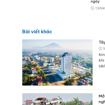
ngày
13/04
Bài viết khác
Tây
5
Kin
khi
sác
tư 
thê
năm
Mở 
ngh