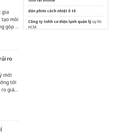
tính lãi online
dán phim cách nhiệt ô tô
 gia
 tạo môi
Công ty tnhh cơ điện lạnh quản lý
uy tín
ng góp ý
HCM
thấy
vay tiền online chuyển khoản ngay
h nghiệp
hiệp
phần mềm quản lý bán hàng
EasyPOS
ủi ro
Sửa máy rửa bát bosch
Xem
báo giá may đồng phục công ty
trọn
ý mới
gói
ớng tới
An Lâm Retreat Saigon River
 ro giá
ị