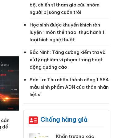
bộ, chiến sĩ tham gia cứu nhóm
người bị sóng cuốn trôi
Học sinh được khuyến khích rèn
luyện 1 môn thể thao, thực hành 1
loại hình nghệ thuật
Bắc Ninh: Tăng cường kiểm tra và
xử lý nghiêm vi phạm trong hoạt
động quảng cáo
Sơn La: Thu nhận thành công 1.664
mẫu sinh phẩm ADN của thân nhân
liệt sĩ
Chống hàng giả
m cần
g để
 Tiêu hủy
Khẩn trương xác
Cà