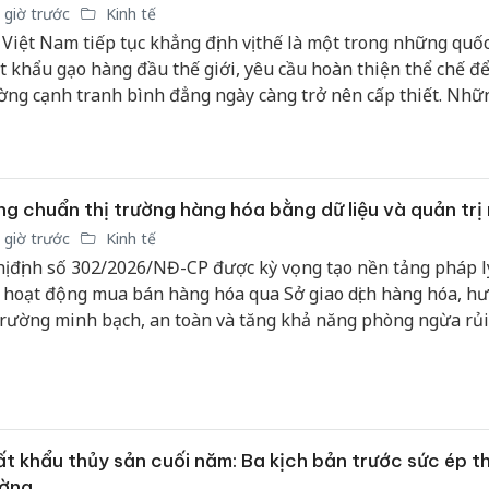
 giờ trước
Kinh tế
 Việt Nam tiếp tục khẳng định vị thế là một trong những quốc
t khẩu gạo hàng đầu thế giới, yêu cầu hoàn thiện thể chế để
ờng cạnh tranh bình đẳng ngày càng trở nên cấp thiết. Nhữ
 với dự thảo quy định mới về kinh doanh xuất khẩu gạo cho 
ng ít cơ chế hiện hành vẫn đang tạo lợi thế cho nhóm doan
"lịch sử" xuất khẩu, trong khi doanh nghiệp mới và doanh ng
 vẫn gặp nhiều rào cản để tham gia thị trường.
g chuẩn thị trường hàng hóa bằng dữ liệu và quản trị r
 giờ trước
Kinh tế
ị định số 302/2026/NĐ-CP được kỳ vọng tạo nền tảng pháp l
 hoạt động mua bán hàng hóa qua Sở giao dịch hàng hóa, hư
 trường minh bạch, an toàn và tăng khả năng phòng ngừa rủi
 doanh nghiệp.
t khẩu thủy sản cuối năm: Ba kịch bản trước sức ép th
ường