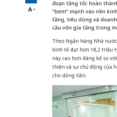
Cỡ chữ vừa
đoạn tăng tốc hoàn thàn
A
+
“bơm” mạnh vào nền kinh t
Cỡ chữ lớn
tầng, tiêu dùng và doan
cầu vốn gia tăng trong m
Theo Ngân hàng Nhà nước, 
kinh tế đạt hơn 18,2 triệu
này cao hơn đáng kể so với
thiện và sự chủ động của h
cho dòng tiền.