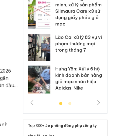
ai hàng ngàn
minh, xử lý sản phẩm
cô
m nhập lậu,
Slimaura Care x3 sử
sả
môi trường
dụng giấy phép giả
bả
anh
mạo
ki
 Thanh Hóa
Lào Cai xử lý 83 vụ vi
Cô
ại trong vụ
phạm thương mại
tìm
xuất, buôn
trong tháng 7
án
 sào giả
bá
Hưng Yên: Xử lý 6 hộ
óa: Tìm bị
Th
/2026
kinh doanh bán hàng
g vụ án buôn
hạ
ngân
giả mạo nhãn hiệu
h sữa
bá
gân đầu
Adidas, Nike
 giả
Mo
tạo
trong
anh
Top 300+
áo phông đồng phục công ty