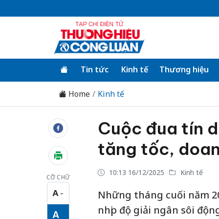
Tin tức
Kinh tế
Thương hiệu
Home
Kinh tế
Cuộc đua tín 
tăng tốc, doa
10:13 16/12/2025
Kinh tế
CỠ CHỮ
A
Những tháng cuối năm 202
−
Cỡ chữ nhỏ
nhịp độ giải ngân sôi độ
A