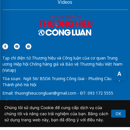
Videos
Tạp chí điện tử Thương hiệu và Công luận của cơ quan Trung
ương Hiệp hội Chống hàng giả và Bảo vệ Thương hiệu Việt Nam
(Vatap)
A
Tòa soạn: Ngõ 56/ B5D6 Trương Công Giai - Phường Cầu Giấy -
Thành phố Hà Nội
Email:
thuonghieucongluan@gmail.com
- ĐT: 093 172 5555
Tổng Biên Tập: Vũ Đức Thuận
Chúng tôi sử dụng Cookie để cung cấp dịch vụ của
Giấy phép hoạt động báo chí điện tử số 64/GP-BTTTT do Bộ
chúng tôi và nâng cao trải nghiệm của bạn. Bằng cách
OK
Thông tin và Truyền thông cấp ngày 21/2/2020.
sử dụng trang web này, bạn đã đồng ý với điều này.