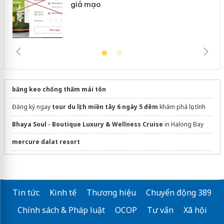
giả mạo
băng keo chống thấm mái tôn
Đăng ký ngay
tour du lịch miền tây 6 ngày 5 đêm
khám phá lục tỉnh
Bhaya Soul - Boutique Luxury & Wellness Cruise
in Halong Bay
mercure dalat resort
Các loại
nước giặt công nghiệp
Chả Bò Đà Nẵng
Tin tức
Kinh tế
Thương hiệu
Chuyển động 389
Chính sách & Pháp luật
OCOP
Tư vấn
Xã hội