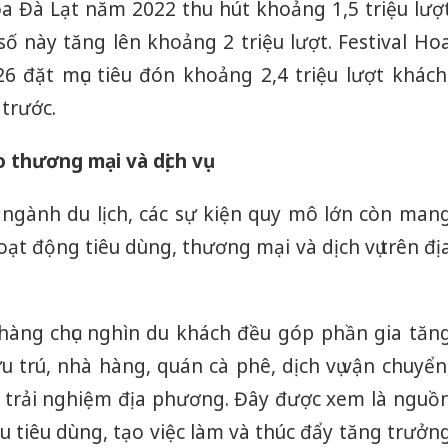
oa Đà Lạt năm 2022 thu hút khoảng 1,5 triệu lượ
Thanh H
hại tron
ố này tăng lên khoảng 2 triệu lượt. Festival Ho
bán bìn
Moyuum
6 đặt mục tiêu đón khoảng 2,4 triệu lượt khách
trước.
An Gian
chủ mưu
bán hàng
o thương mại và dịch vụ
Quốc ra
 ngành du lịch, các sự kiện quy mô lớn còn man
hoạt động tiêu dùng, thương mại và dịch vụ trên đị
hàng chục nghìn du khách đều góp phần gia tăn
u trú, nhà hàng, quán cà phê, dịch vụ vận chuyển
 trải nghiệm địa phương. Đây được xem là nguồ
ầu tiêu dùng, tạo việc làm và thúc đẩy tăng trưởn