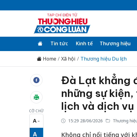
Tin tức
Kinh tế
Thương hiệu
Home
Xã hội
Thương hiệu Du lịch
Đà Lạt khẳng đ
những sự kiện,
lịch và dịch vụ
CỠ CHỮ
A
15:29 28/06/2026
Thương hiệu 
−
Cỡ chữ nhỏ
A
Không chỉ nổi tiếng với k