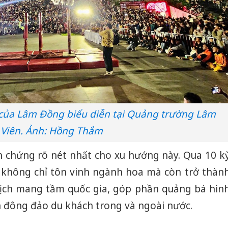
g của Lâm Đồng biểu diễn tại Quảng trường Lâm
Viên. Ảnh: Hồng Thắm
nh chứng rõ nét nhất cho xu hướng này. Qua 10 k
i không chỉ tôn vinh ngành hoa mà còn trở thàn
Công an
lịch mang tầm quốc gia, góp phần quảng bá hìn
tìm bị h
án sản 
 đông đảo du khách trong và ngoài nước.
bán yến