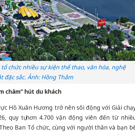
 tổ chức nhiều sự kiện thể thao, văn hóa, nghệ
t đặc sắc. Ảnh: Hồng Thắm
am châm” hút du khách
vực Hồ Xuân Hương trở nên sôi động với Giải chạ
6, quy tụ hơn 4.700 vận động viên đến từ nhiề
 Theo Ban Tổ chức, cùng với người thân và bạn b