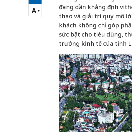
Cỡ chữ vừa
đang dần khẳng định vị th
A
+
Cỡ chữ lớn
thao và giải trí quy mô l
khách không chỉ góp phầ
sức bật cho tiêu dùng, th
trưởng kinh tế của tỉnh 