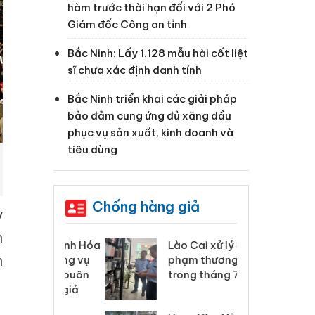
hàm trước thời hạn đối với 2 Phó
Giám đốc Công an tỉnh
Bắc Ninh: Lấy 1.128 mẫu hài cốt liệt
sĩ chưa xác định danh tính
Bắc Ninh triển khai các giải pháp
bảo đảm cung ứng đủ xăng dầu
phục vụ sản xuất, kinh doanh và
tiêu dùng
Chống hàng giả
ỳ
h
 Thanh Hóa
Lào Cai xử lý 83 vụ vi
Cô
h
ại trong vụ
phạm thương mại
tìm
xuất, buôn
trong tháng 7
án
 sào giả
bá