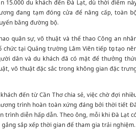
ần 15.000 du khách đến Đà Lạt, dù thời điểm nà
ương đang tạm đóng cửa để nâng cấp, toàn b
huyển bằng đường bộ.
thao quân sự, võ thuật và thể thao Công an nhâ
tổ chức tại Quảng trường Lâm Viên tiếp tục tạo nê
người dân và du khách đã có mặt để thưởng thứ
uật, võ thuật đặc sắc trong không gian đặc trưn
ách đến từ Cần Thơ chia sẻ, việc chờ đợi nhiề
hương trình hoàn toàn xứng đáng bởi thời tiết Đ
 trình diễn hấp dẫn. Theo ông, mỗi khi Đà Lạt c
ố gắng sắp xếp thời gian để tham gia trải nghiệm.