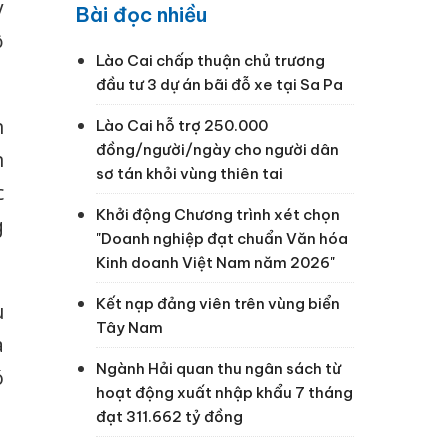
y
Bài đọc nhiều
ộ
Lào Cai chấp thuận chủ trương
đầu tư 3 dự án bãi đỗ xe tại Sa Pa
n
Lào Cai hỗ trợ 250.000
đồng/người/ngày cho người dân
n
sơ tán khỏi vùng thiên tai
c
Khởi động Chương trình xét chọn
g
"Doanh nghiệp đạt chuẩn Văn hóa
Kinh doanh Việt Nam năm 2026"
Kết nạp đảng viên trên vùng biển
u
Tây Nam
à
Ngành Hải quan thu ngân sách từ
ó
hoạt động xuất nhập khẩu 7 tháng
đạt 311.662 tỷ đồng