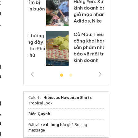
Hưng Yên: Xử lý 6 hộ
t
óa: Tìm bị
Th
kinh doanh bán hàng
g vụ án buôn
hạ
a
giả mạo nhãn hiệu
h sữa
bá
Adidas, Nike
 giả
Mo
,
Cà Mau: Tiêu hủy
g: Đối tượng
An
công khai hàng ngàn
 đường dây
ch
sản phẩm nhập lậu,
 giả tại Phú
bá
bảo vệ môi trường
 đầu thú
Qu
kinh doanh
g
a
Colorful
Hibiscus Hawaiian Shirts
g
Tropical Look
,
Biển Quỳnh
n
Đặt vé
xe đi long hải
ghế Boeing
massage
g