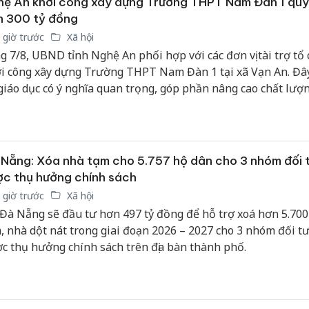
ệ An khởi công xây dựng Trường THPT Nam Đàn 1 qu
n 300 tỷ đồng
 giờ trước
Xã hội
g 7/8, UBND tỉnh Nghệ An phối hợp với các đơn vị tài trợ tổ
i công xây dựng Trường THPT Nam Đàn 1 tại xã Vạn An. Đây
giáo dục có ý nghĩa quan trọng, góp phần nâng cao chất lượn
 chất trường học, đáp ứng yêu cầu đổi mới giáo dục và đào t
i tạo động lực phát triển nguồn nhân lực chất lượng cao tr
ng Chủ tịch Hồ Chí Minh.
Nẵng: Xóa nhà tạm cho 5.757 hộ dân cho 3 nhóm đối 
c thụ hưởng chính sách
 giờ trước
Xã hội
 Đà Nẵng sẽ đầu tư hơn 497 tỷ đồng để hỗ trợ xoá hơn 5.70
, nhà dột nát trong giai đoạn 2026 – 2027 cho 3 nhóm đối t
c thụ hưởng chính sách trên địa bàn thành phố.