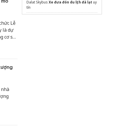
y mô
Dalat Skybus
Xe đưa đón du lịch đà lạt
uy
tín
Thuê biệt thự đà lạt
nguyên căn
 chức Lễ
Sửa máy rửa bát bosch
 là dự
g cơ sở
Thành Hưng chuyển nhà
trọn gói
ạo, đồng
ên quê
tượng
0 nhà
ượng