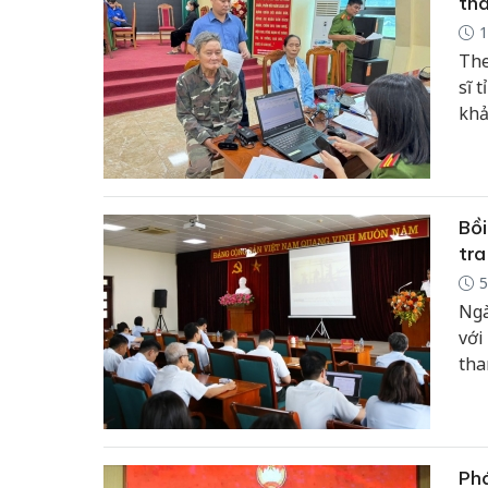
thâ
1
The
sĩ 
khả
và 
phâ
Bồi
tra
5
Ngà
với
tha
chứ
Phá