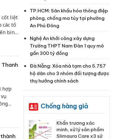
TP.HCM: Sân khấu hóa thông điệp
cốt liệt
phòng, chống ma túy tại phường
p các tổ
An Phú Đông
iến binh
Nghệ An khởi công xây dựng
bộ,
Trường THPT Nam Đàn 1 quy mô
gần 300 tỷ đồng
c Thanh
Đà Nẵng: Xóa nhà tạm cho 5.757
hộ dân cho 3 nhóm đối tượng được
thụ hưởng chính sách
i hợp
 vụ
công
Chống hàng giả
 Tiêu hủy
Khẩn trương xác
Cà
ai hàng ngàn
minh, xử lý sản phẩm
cô
 thành
m nhập lậu,
Slimaura Care x3 sử
sả