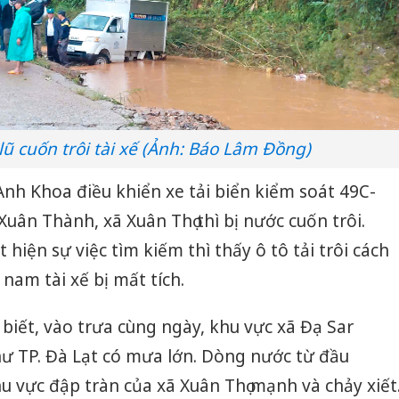
lũ cuốn trôi tài xế (Ảnh: Báo Lâm Đồng)
nh Khoa điều khiển xe tải biển kiểm soát 49C-
 Xuân Thành, xã Xuân Thọ thì bị nước cuốn trôi.
 hiện sự việc tìm kiếm thì thấy ô tô tải trôi cách
nam tài xế bị mất tích.
iết, vào trưa cùng ngày, khu vực xã Đạ Sar
ư TP. Đà Lạt có mưa lớn. Dòng nước từ đầu
u vực đập tràn của xã Xuân Thọ mạnh và chảy xiết