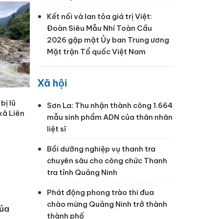
Kết nối và lan tỏa giá trị Việt:
Đoàn Siêu Mẫu Nhí Toàn Cầu
2026 gặp mặt Ủy ban Trung ương
Mặt trận Tổ quốc Việt Nam
Xã hội
bị lũ
Sơn La: Thu nhận thành công 1.664
xã Liên
mẫu sinh phẩm ADN của thân nhân
liệt sĩ
Bồi dưỡng nghiệp vụ thanh tra
chuyên sâu cho công chức Thanh
tra tỉnh Quảng Ninh
Phát động phong trào thi đua
chào mừng Quảng Ninh trở thành
của
thành phố