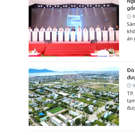
Ngh
gầ
8
Sán
khở
án 
vật
thờ
hươ
Đà 
đượ
9
TP.
tạm
đượ