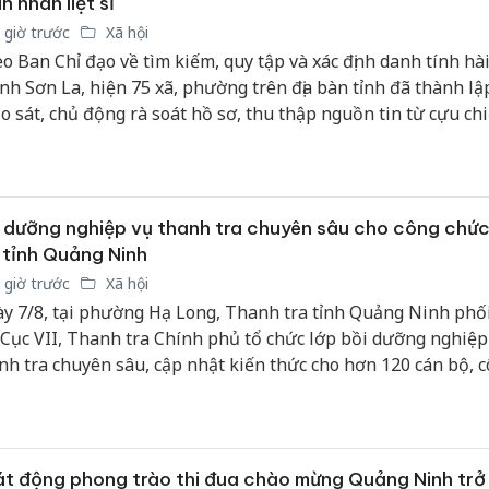
n nhân liệt sĩ
 giờ trước
Xã hội
o Ban Chỉ đạo về tìm kiếm, quy tập và xác định danh tính hài 
tỉnh Sơn La, hiện 75 xã, phường trên địa bàn tỉnh đã thành lậ
o sát, chủ động rà soát hồ sơ, thu thập nguồn tin từ cựu ch
nhân chứng lịch sử. Công tác triển khai được thực hiện đồng 
n công rõ trách nhiệm cho từng cơ quan, đơn vị.
 dưỡng nghiệp vụ thanh tra chuyên sâu cho công chứ
 tỉnh Quảng Ninh
 giờ trước
Xã hội
y 7/8, tại phường Hạ Long, Thanh tra tỉnh Quảng Ninh phố
 Cục VII, Thanh tra Chính phủ tổ chức lớp bồi dưỡng nghiệp
nh tra chuyên sâu, cập nhật kiến thức cho hơn 120 cán bộ, 
c Thanh tra tỉnh.
Cà Mau:
công kh
t động phong trào thi đua chào mừng Quảng Ninh trở
sản phẩ