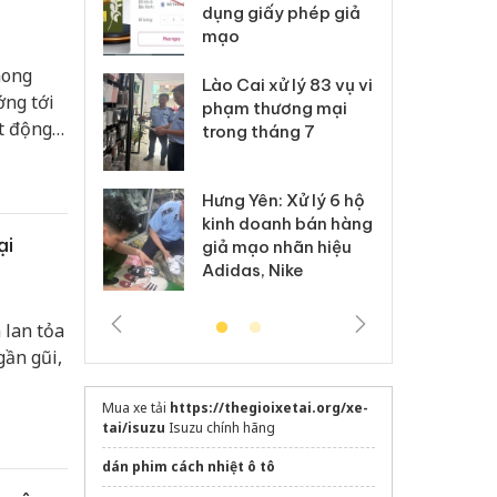
môi trường
dụng giấy phép giả
bả
anh
mạo
ki
hong
 Thanh Hóa
Lào Cai xử lý 83 vụ vi
Cô
ớng tới
ại trong vụ
phạm thương mại
tìm
t động
xuất, buôn
trong tháng 7
án
,
 sào giả
bá
Hưng Yên: Xử lý 6 hộ
óa: Tìm bị
Th
kinh doanh bán hàng
g vụ án buôn
hạ
ại
giả mạo nhãn hiệu
h sữa
bá
Adidas, Nike
 giả
Mo
 lan tỏa
gần gũi,
Mua xe tải
https://thegioixetai.org/xe-
tai/isuzu
Isuzu chính hãng
dán phim cách nhiệt ô tô