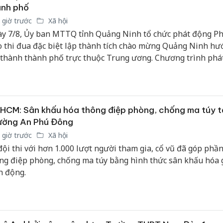
bảo vệ 
ành phố
kinh do
 giờ trước
Xã hội
y 7/8, Ủy ban MTTQ tỉnh Quảng Ninh tổ chức phát động P
Công an
o thi đua đặc biệt lập thành tích chào mừng Quảng Ninh hư
tìm bị h
 thành thành phố trực thuộc Trung ương. Chương trình phá
án sản 
c tổ chức trực tiếp và trực tuyến kết nối đến điểm cầu 54 xã
bán yến
ờng, đặc khu trên địa bàn tỉnh.
Thanh H
hại tron
HCM: Sân khấu hóa thông điệp phòng, chống ma túy t
bán bìn
ường An Phú Đông
Moyuum
 giờ trước
Xã hội
đội thi với hơn 1.000 lượt người tham gia, cổ vũ đã góp phần
ng điệp phòng, chống ma túy bằng hình thức sân khấu hóa 
h động.