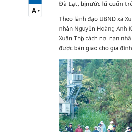
Cỡ chữ vừa
Đà Lạt, bị nước lũ cuốn tr
A
+
Cỡ chữ lớn
Theo lãnh đạo UBND xã Xuân
nhân Nguyễn Hoàng Anh Kho
Xuân Thọ), cách nơi nạn n
được bàn giao cho gia đình