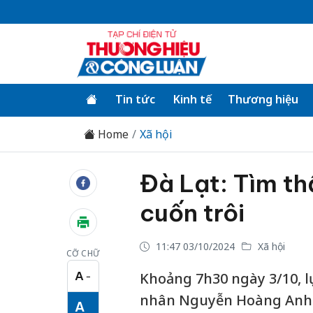
Tin tức
Kinh tế
Thương hiệu
Home
Xã hội
Đà Lạt: Tìm thấy
cuốn trôi
11:47 03/10/2024
Xã hội
CỠ CHỮ
A
Khoảng 7h30 ngày 3/10, l
−
Cỡ chữ nhỏ
nhân Nguyễn Hoàng Anh Kh
A