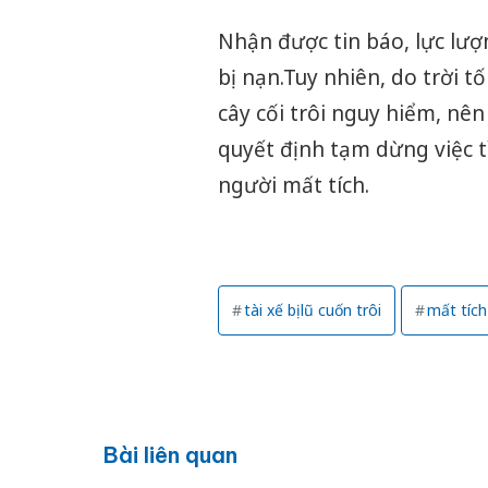
Nhận được tin báo, lực lượ
bị nạn.Tuy nhiên, do trời t
cây cối trôi nguy hiểm, nê
quyết định tạm dừng việc tì
người mất tích.
tài xế bị lũ cuốn trôi
mất tích
Bài liên quan