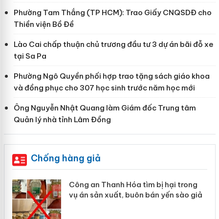
Phường Tam Thắng (TP HCM): Trao Giấy CNQSDĐ cho
Thiền viện Bồ Đề
Lào Cai chấp thuận chủ trương đầu tư 3 dự án bãi đỗ xe
tại Sa Pa
Phường Ngô Quyền phối hợp trao tặng sách giáo khoa
và đồng phục cho 307 học sinh trước năm học mới
Ông Nguyễn Nhật Quang làm Giám đốc Trung tâm
Quản lý nhà tỉnh Lâm Đồng
Chống hàng giả
 án
Lào Cai xử lý 83 vụ vi phạm thương mại
trong tháng 7
n
Hưng Yên: Xử lý 6 hộ kinh doanh bán hàng