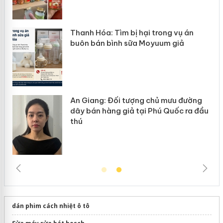
giả mạo nhãn hiệu Adidas, Nike
y
Cà Mau: Tiêu hủy công khai hàng ngàn sản
phẩm nhập lậu, bảo vệ môi trường kinh
doanh
dán phim cách nhiệt ô tô