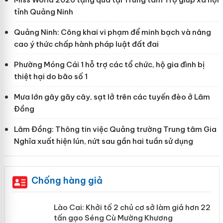
tỉnh Quảng Ninh
Quảng Ninh: Công khai vi phạm để minh bạch và nâng
cao ý thức chấp hành pháp luật đất đai
Phường Móng Cái 1 hỗ trợ các tổ chức, hộ gia đình bị
thiệt hại do bão số 1
Mưa lớn gây gãy cây, sạt lở trên các tuyến đèo ở Lâm
Đồng
Lâm Đồng: Thông tin việc Quảng trường Trung tâm Gia
Nghĩa xuất hiện lún, nứt sau gần hai tuần sử dụng
Chống hàng giả
mại
Lào Cai: Khởi tố 2 chủ cơ sở làm giả
hơn 22 tấn gạo Séng Cù Mường