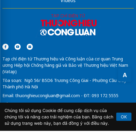
Videos
Tạp chí điện tử Thương hiệu và Công luận của cơ quan Trung
ương Hiệp hội Chống hàng giả và Bảo vệ Thương hiệu Việt Nam
(Vatap)
A
Tòa soạn: Ngõ 56/ B5D6 Trương Công Giai - Phường Cầu Giấy -
Thành phố Hà Nội
Email:
thuonghieucongluan@gmail.com
- ĐT: 093 172 5555
Tổng Biên Tập: Vũ Đức Thuận
Chúng tôi sử dụng Cookie để cung cấp dịch vụ của
Giấy phép hoạt động báo chí điện tử số 64/GP-BTTTT do Bộ
chúng tôi và nâng cao trải nghiệm của bạn. Bằng cách
OK
Thông tin và Truyền thông cấp ngày 21/2/2020.
sử dụng trang web này, bạn đã đồng ý với điều này.