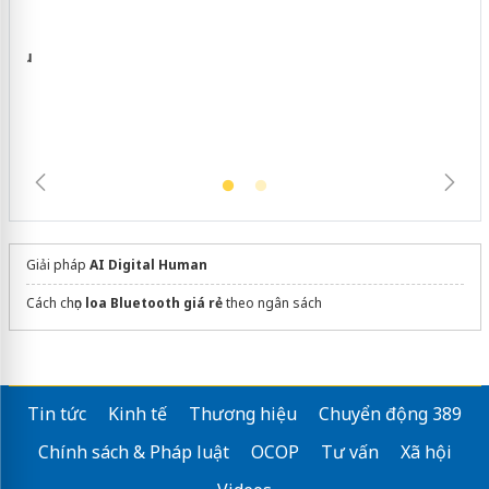
Cà Mau: Tiêu hủy công khai hàng
ngàn sản phẩm nhập lậu, bảo vệ môi
trường kinh doanh
Giải pháp
AI Digital Human
Cách chọn
loa Bluetooth giá rẻ
theo ngân sách
Tin tức
Kinh tế
Thương hiệu
Chuyển động 389
Chính sách & Pháp luật
OCOP
Tư vấn
Xã hội