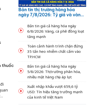
à
Bản tin thị trường hàng hóa
ngày 7/8/2026: Tỷ giá và vàng
neo cao, cà phê tăng mạnh,
dầu thế giới bật tăng
Bản tin giá cả hàng hóa ngày
6/8/2026: Vàng, cà phê đồng loạt
tăng mạnh
S
Toàn cảnh hành trình chặn đứng
35 tấn heo nhiễm chất cấm vào
TP.HCM
n thuốc
Bản tin giá cả hàng hóa ngày
5/8/2026: Thị trường phân hóa,
nhiều mặt hàng chịu áp lực
đi
Xuất nhập khẩu vượt 659,6 tỷ
 quan
USD: Tín hiệu tăng trưởng mạnh
y
của kinh tế Việt Nam
uyết