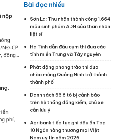
Bài đọc nhiều
i nộp
Sơn La: Thu nhận thành công 1.664
mẫu sinh phẩm ADN của thân nhân
liệt sĩ
thống
Hà Tĩnh dẫn đầu cụm thi đua các
6/NĐ-CP.
tỉnh miền Trung và Tây nguyên
ự, đồng
 hoặc
Phát động phong trào thi đua
n và lợi
chào mừng Quảng Ninh trở thành
thành phố
ũng,
Danh sách 66 ô tô bị cảnh báo
trên hệ thống đăng kiểm, chủ xe
cần lưu ý
riển
ng phí,
Agribank tiếp tục ghi dấu ấn Top
10 Ngân hàng thương mại Việt
Nam uy tín năm 2026