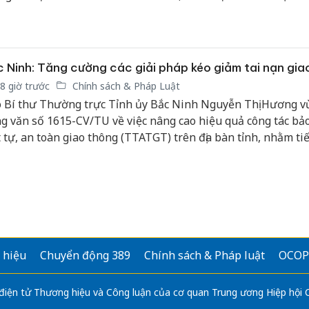
 tiêu hình thành cơ sở dữ liệu sức khỏe cá nhân thống nhất
 chuyển đổi số ngành y tế và bảo đảm mỗi người dân đều có
e điện tử trên nền tảng VNeID.
 Ninh: Tăng cường các giải pháp kéo giảm tai nạn gia
8 giờ trước
Chính sách & Pháp Luật
 Bí thư Thường trực Tỉnh ủy Bắc Ninh Nguyễn Thị Hương v
g văn số 1615-CV/TU về việc nâng cao hiệu quả công tác bả
t tự, an toàn giao thông (TTATGT) trên địa bàn tỉnh, nhằm ti
t huy vai trò lãnh đạo của các cấp ủy, tổ chức đảng, chính q
 động sự vào cuộc của cả hệ thống chính trị, phấn đấu kéo g
 giao thông bền vững.
 hiệu
Chuyển động 389
Chính sách & Pháp luật
OCOP
 điện tử Thương hiệu và Công luận của cơ quan Trung ương Hiệp hội