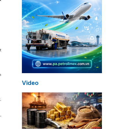
t
m
Video
.
,