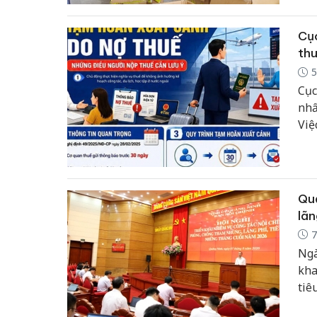
Cục
thu
5
Cục
nhấ
Việ
thờ
đáp
ích
Quả
lãn
7
Ngà
kha
tiê