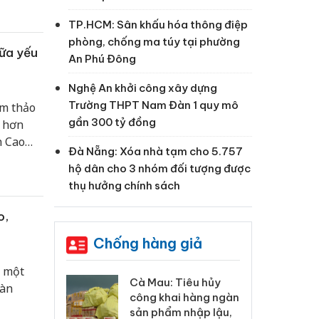
TP.HCM: Sân khấu hóa thông điệp
phòng, chống ma túy tại phường
hữa yếu
An Phú Đông
Nghệ An khởi công xây dựng
Trường THPT Nam Đàn 1 quy mô
ẩm thảo
gần 300 tỷ đồng
ụ hơn
h Cao
Đà Nẵng: Xóa nhà tạm cho 5.757
 hàng".
hộ dân cho 3 nhóm đối tượng được
thụ hưởng chính sách
o,
Chống hàng giả
p một
 Tiêu hủy
Khẩn trương xác
Cà
oàn
ai hàng ngàn
minh, xử lý sản phẩm
cô
m nhập lậu,
Slimaura Care x3 sử
sả