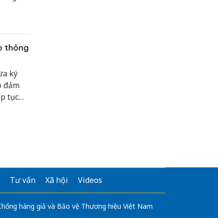
, thúc
 Sổ sức
o thông
ừa ký
o đảm
ếp tục
uyền,
iảm tai
Tư vấn
Xã hội
Videos
 Chống hàng giả và Bảo vệ Thương hiệu Việt Nam