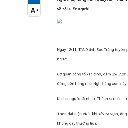
Cỡ chữ vừa
A
về tội Giết người.
+
Cỡ chữ lớn
Ngày 12/11, TAND tỉnh Sóc Trăng tuyên ph
người.
Cơ quan công tố xác định, đêm 25/6/2012
đứng bên hông nhà. Nghi hàng xóm này có
Khi hai người cãi nhau, Thành ra nhà sau
Theo đại diện VKS, khi xảy ra vụ án, 
không gây thương tích.