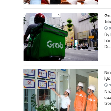
Gra
tiê
9
Ủy 
hàn
Doa
đến
Nin
lực
9
Nhằ
quả
tro
côn