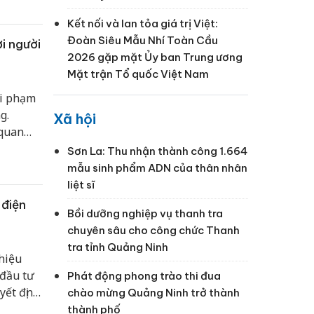
Kết nối và lan tỏa giá trị Việt:
Đoàn Siêu Mẫu Nhí Toàn Cầu
i người
2026 gặp mặt Ủy ban Trung ương
Mặt trận Tổ quốc Việt Nam
vi phạm
g.
Xã hội
 quan
Sơn La: Thu nhận thành công 1.664
mẫu sinh phẩm ADN của thân nhân
liệt sĩ
 điện
Bồi dưỡng nghiệp vụ thanh tra
chuyên sâu cho công chức Thanh
tra tỉnh Quảng Ninh
hiệu
 đầu tư
Phát động phong trào thi đua
yết định
chào mừng Quảng Ninh trở thành
năng
thành phố