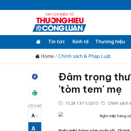
Tin tức
Kinh tế
Thương hiệu
Home
Chính sách & Pháp Luật
Đâm trọng thư
'tòm tem' mẹ
15:28 13/11/2013
Chính sách 
CỠ CHỮ
A
−
Nghi mẹ bị hàng x
Cỡ chữ nhỏ
A
Nghi mẹ bị hàng xóm quấy rối, Thàn