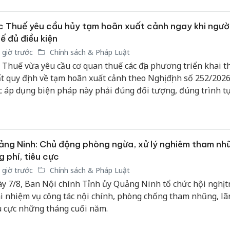
 Thuế yêu cầu hủy tạm hoãn xuất cảnh ngay khi ngườ
ế đủ điều kiện
 giờ trước
Chính sách & Pháp Luật
 Thuế vừa yêu cầu cơ quan thuế các địa phương triển khai 
t quy định về tạm hoãn xuất cảnh theo Nghị định số 252/202
c áp dụng biện pháp này phải đúng đối tượng, đúng trình t
i phải hủy bỏ ngay khi người nộp thuế hoàn thành nghĩa vụ
 ứng đầy đủ các điều kiện theo quy định nhằm bảo đảm quyề
 hợp pháp của người nộp thuế.
ng Ninh: Chủ động phòng ngừa, xử lý nghiêm tham nh
g phí, tiêu cực
 giờ trước
Chính sách & Pháp Luật
y 7/8, Ban Nội chính Tỉnh ủy Quảng Ninh tổ chức hội nghị t
i nhiệm vụ công tác nội chính, phòng chống tham nhũng, lã
u cực những tháng cuối năm.