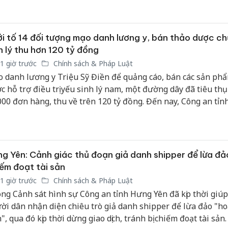
n lý của Sở Công Thương.
i tố 14 đối tượng mạo danh lương y, bán thảo dược c
h lý thu hơn 120 tỷ đồng
1 giờ trước
Chính sách & Pháp Luật
 danh lương y Triệu Sỹ Điền để quảng cáo, bán các sản ph
c hỗ trợ điều trị yếu sinh lý nam, một đường dây đã tiêu th
000 đơn hàng, thu về trên 120 tỷ đồng. Đến nay, Công an tỉn
g đã khởi tố 14 bị can để điều tra về hành vi "Lừa dối khách
g Yên: Cảnh giác thủ đoạn giả danh shipper để lừa đả
ếm đoạt tài sản
1 giờ trước
Chính sách & Pháp Luật
ng Cảnh sát hình sự Công an tỉnh Hưng Yên đã kịp thời giú
Cà Mau:
ời dân nhận diện chiêu trò giả danh shipper để lừa đảo "h
công kh
n", qua đó kịp thời dừng giao dịch, tránh bị chiếm đoạt tài sản.
sản phẩ