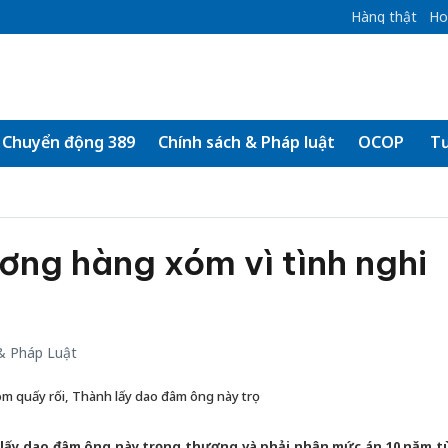
Hàng thật
Ho
Chuyển động 389
Chính sách & Pháp luật
OCOP
Tư
ơng hàng xóm vì tình nghi
& Pháp Luật
óm quấy rối, Thành lấy dao đâm ông này trọ
h lấy dao đâm ông này trọng thương và phải nhận mức án 10 năm t