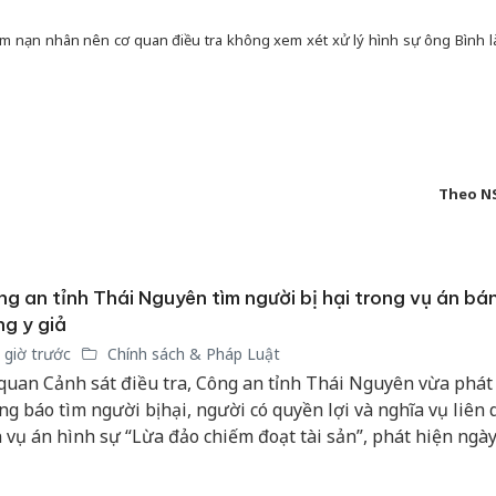
đâm nạn nhân nên cơ quan điều tra không xem xét xử lý hình sự ông Bình l
Theo N
g an tỉnh Thái Nguyên tìm người bị hại trong vụ án bá
g y giả
 giờ trước
Chính sách & Pháp Luật
quan Cảnh sát điều tra, Công an tỉnh Thái Nguyên vừa phát 
ng báo tìm người bị hại, người có quyền lợi và nghĩa vụ liên
 vụ án hình sự “Lừa đảo chiếm đoạt tài sản”, phát hiện ngà
5/2025 trên địa bàn tỉnh, để phục vụ công tác điều tra, giải q
o quy định của pháp luật.