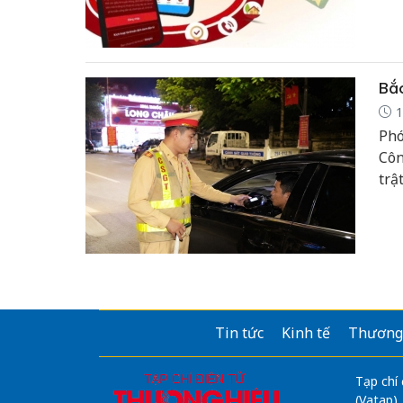
mục
đẩy
khỏ
Bắc
1
Phó
Côn
trậ
phá
huy
nạn
Tin tức
Kinh tế
Thương
Tạp chí
(Vatap)