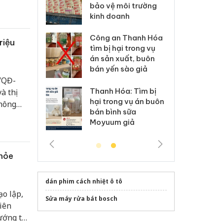
môi trường
dụng giấy phép giả
bả
anh
mạo
ki
 Thanh Hóa
Lào Cai xử lý 83 vụ vi
Cô
riệu
ại trong vụ
phạm thương mại
tìm
xuất, buôn
trong tháng 7
án
 sào giả
bá
/QĐ-
Hưng Yên: Xử lý 6 hộ
óa: Tìm bị
Th
à thị
kinh doanh bán hàng
g vụ án buôn
hạ
thông
giả mạo nhãn hiệu
h sữa
bá
 Trảng
Adidas, Nike
 giả
Mo
khỏe
dán phim cách nhiệt ô tô
ạo lập,
Sửa máy rửa bát bosch
iên
ướng tới