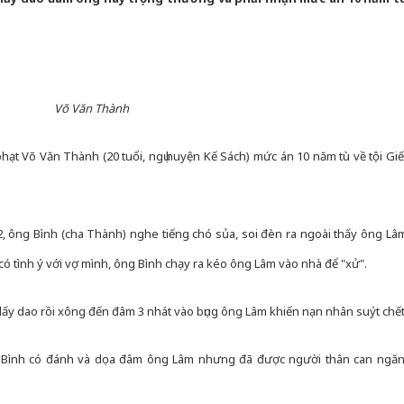
Võ Văn Thành
ạt Võ Văn Thành (20 tuổi, ngụ huyện Kế Sách) mức án 10 năm tù về tội Giế
, ông Bình (cha Thành) nghe tiếng chó sủa, soi đèn ra ngoài thấy ông Lâ
 tình ý với vợ mình, ông Bình chạy ra kéo ông Lâm vào nhà để "xử".
 lấy dao rồi xông đến đâm 3 nhát vào bụng ông Lâm khiến nạn nhân suýt chết
ông Bình có đánh và dọa đâm ông Lâm nhưng đã được người thân can ngăn