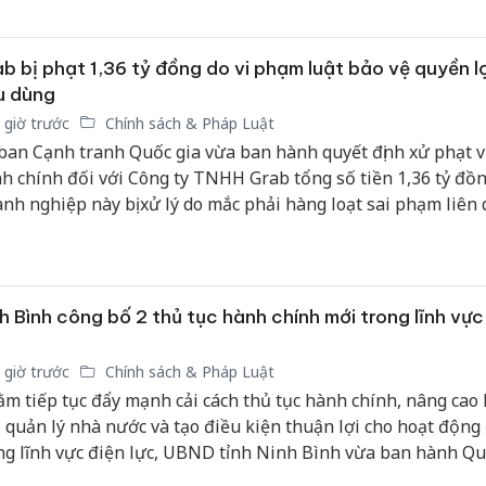
b bị phạt 1,36 tỷ đồng do vi phạm luật bảo vệ quyền lợ
u dùng
 giờ trước
Chính sách & Pháp Luật
ban Cạnh tranh Quốc gia vừa ban hành quyết định xử phạt 
h chính đối với Công ty TNHH Grab tổng số tiền 1,36 tỷ đồn
nh nghiệp này bị xử lý do mắc phải hàng loạt sai phạm liên
 pháp luật bảo vệ quyền lợi người tiêu dùng.
h Bình công bố 2 thủ tục hành chính mới trong lĩnh vực
 giờ trước
Chính sách & Pháp Luật
m tiếp tục đẩy mạnh cải cách thủ tục hành chính, nâng cao 
 quản lý nhà nước và tạo điều kiện thuận lợi cho hoạt động
ng lĩnh vực điện lực, UBND tỉnh Ninh Bình vừa ban hành Qu
g bố danh mục thủ tục hành chính mới thuộc phạm vi chức 