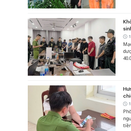
quả
Khở
sin
1
Mạo
dượ
40.
Bằn
Hưn
chi
1
Phò
ngư
tiề