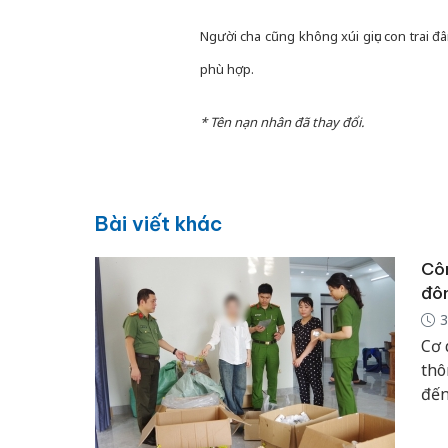
Người cha cũng không xúi giục con trai 
phù hợp.
* Tên nạn nhân đã thay đổi.
Bài viết khác
Côn
đôn
3
Cơ 
thô
đến
22/
the