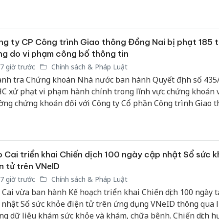
bảo vệ 
kinh do
Công an
g ty CP Công trình Giao thông Đồng Nai bị phạt 185 t
tìm bị h
g do vi phạm công bố thông tin
án sản 
7 giờ trước
Chính sách & Pháp Luật
bán yến
nh tra Chứng khoán Nhà nước ban hành Quyết định số 435
Thanh H
C xử phạt vi phạm hành chính trong lĩnh vực chứng khoán v
hại tron
ờng chứng khoán đối với Công ty Cổ phần Công trình Giao 
bán bìn
g Nai, có trụ sở tại số 200 đường Nguyễn Ái Quốc, phường
Moyuum
, thành phố Đồng Nai.
 Cai triển khai Chiến dịch 100 ngày cập nhật Sổ sức 
n tử trên VNeID
7 giờ trước
Chính sách & Pháp Luật
 Cai vừa ban hành Kế hoạch triển khai Chiến dịch 100 ngày t
 nhật Sổ sức khỏe điện tử trên ứng dụng VNeID thông qua l
ng dữ liệu khám sức khỏe và khám, chữa bệnh. Chiến dịch h