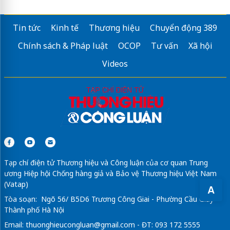
Tin tức
Kinh tế
Thương hiệu
Chuyển động 389
Chính sách & Pháp luật
OCOP
Tư vấn
Xã hội
Videos
Tạp chí điện tử Thương hiệu và Công luận của cơ quan Trung
ương Hiệp hội Chống hàng giả và Bảo vệ Thương hiệu Việt Nam
(Vatap)
A
Tòa soạn: Ngõ 56/ B5D6 Trương Công Giai - Phường Cầu Giấy -
Thành phố Hà Nội
Email:
thuonghieucongluan@gmail.com
- ĐT: 093 172 5555