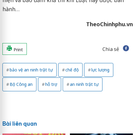
hiện và bảo đảm khả thi khi Luật này được ban
hành…
TheoChinhphu.vn
Chia sẻ
Print
bảo vệ an ninh trật tự
chế độ
lực lượng
Bộ Công an
hỗ trợ
an ninh trật tự
Bài liên quan