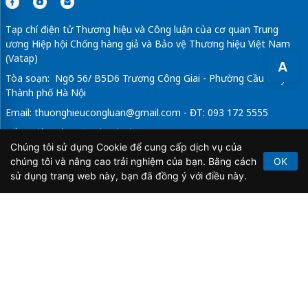
Tạp chí điện tử Thương hiệu và Công luận của cơ quan Trung
ương Hiệp hội Chống hàng giả và Bảo vệ Thương hiệu Việt Nam
(Vatap)
A
Tòa soạn: Ngõ 56/ B5D6 Trương Công Giai - Phường Cầu Giấy -
Thành phố Hà Nội
Email:
thuonghieucongluan@gmail.com
- ĐT: 093 172 5555
Tổng Biên Tập: Vũ Đức Thuận
Chúng tôi sử dụng Cookie để cung cấp dịch vụ của
Giấy phép hoạt động báo chí điện tử số 64/GP-BTTTT do Bộ
chúng tôi và nâng cao trải nghiệm của bạn. Bằng cách
OK
Thông tin và Truyền thông cấp ngày 21/2/2020.
sử dụng trang web này, bạn đã đồng ý với điều này.
Copyright © 2026
TẠP CHÍ THƯƠNG HIỆU & CÔNG
LUẬN
. All Rights Reserved.
Bản quyền thuộc Tạp chí Thương hiệu và Công luận. Cấm
sao chép dưới mọi hình thức nếu không có sự chấp thuận
bằng văn bản.