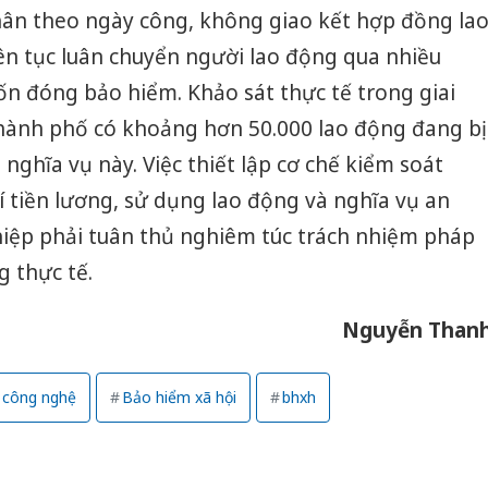
bán yến
hân theo ngày công, không giao kết hợp đồng la
ên tục luân chuyển người lao động qua nhiều
Thanh H
hại tron
ốn đóng bảo hiểm. Khảo sát thực tế trong giai
bán bìn
thành phố có khoảng hơn 50.000 lao động đang bị
Moyuum
nghĩa vụ này. Việc thiết lập cơ chế kiểm soát
An Gian
í tiền lương, sử dụng lao động và nghĩa vụ an
chủ mưu
bán hàng
hiệp phải tuân thủ nghiêm túc trách nhiệm pháp
Quốc ra
g thực tế.
Nguyễn Than
ế công nghệ
Bảo hiểm xã hội
bhxh