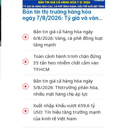
Bản tin thị trường hàng hóa
ngày 7/8/2026: Tỷ giá và vàng
neo cao, cà phê tăng mạnh,
dầu thế giới bật tăng
Bản tin giá cả hàng hóa ngày
6/8/2026: Vàng, cà phê đồng loạt
tăng mạnh
Toàn cảnh hành trình chặn đứng
35 tấn heo nhiễm chất cấm vào
TP.HCM
Bản tin giá cả hàng hóa ngày
5/8/2026: Thị trường phân hóa,
nhiều mặt hàng chịu áp lực
Xuất nhập khẩu vượt 659,6 tỷ
USD: Tín hiệu tăng trưởng mạnh
của kinh tế Việt Nam