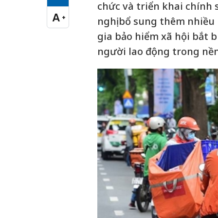
Cỡ chữ vừa
chức và triển khai chính 
A
+
nghị bổ sung thêm nhiều
Cỡ chữ lớn
gia bảo hiểm xã hội bắt 
người lao động trong nền