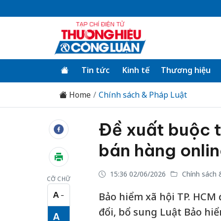
Tin tức
Kinh tế
Thương hiệu
Home
Chính sách & Pháp Luật
Đề xuất buộc t
bán hàng onlin
15:36 02/06/2026
Chính sách 
CỠ CHỮ
A
Bảo hiểm xã hội TP. HCM 
−
Cỡ chữ nhỏ
đổi, bổ sung Luật Bảo hiể
A