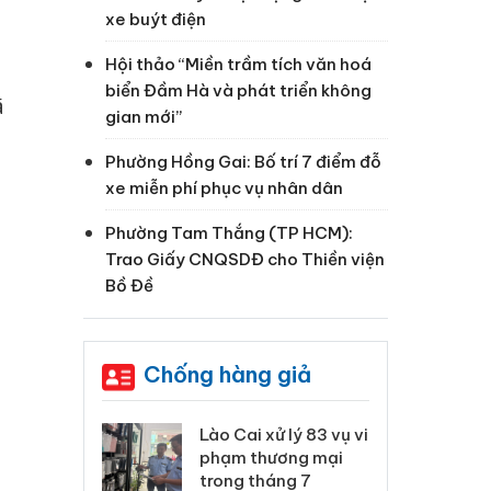
xe buýt điện
Hội thảo “Miền trầm tích văn hoá
biển Đầm Hà và phát triển không
ã
gian mới”
h
Phường Hồng Gai: Bố trí 7 điểm đỗ
xe miễn phí phục vụ nhân dân
Phường Tam Thắng (TP HCM):
Trao Giấy CNQSDĐ cho Thiền viện
Bồ Đề
Chống hàng giả
 Thanh Hóa
Lào Cai xử lý 83 vụ vi
Cô
ại trong vụ
phạm thương mại
tìm
xuất, buôn
trong tháng 7
án