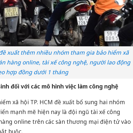
 đề xuất thêm nhiều nhóm tham gia bảo hiểm xã
n hàng online, tài xế công nghệ, người lao động
eo hợp đồng dưới 1 tháng
inh đối với các mô hình việc làm công nghệ
hiểm xã hội TP. HCM đề xuất bổ sung hai nhóm
riển mạnh mẽ hiện nay là đội ngũ tài xế công
àng online trên các sàn thương mại điện tử vào
ắt buộc.