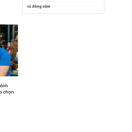
tủ đông nằm
gánh
ựa chọn