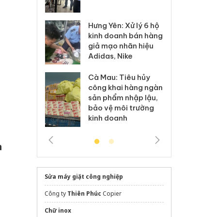
 sào giả
bá
o
Hưng Yên: Xử lý 6 hộ
óa: Tìm bị
Th
kinh doanh bán hàng
g vụ án buôn
hạ
giả mạo nhãn hiệu
h sữa
bá
Adidas, Nike
 giả
Mo
Cà Mau: Tiêu hủy
g: Đối tượng
An
công khai hàng ngàn
 đường dây
ch
sản phẩm nhập lậu,
 giả tại Phú
bá
bảo vệ môi trường
 đầu thú
Qu
kinh doanh
h
Sửa máy giặt công nghiệp
Công ty
Thiên Phúc
Copier
Chữ inox