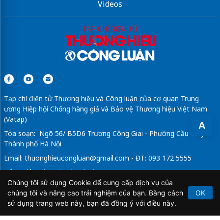
Videos
Tạp chí điện tử Thương hiệu và Công luận của cơ quan Trung
ương Hiệp hội Chống hàng giả và Bảo vệ Thương hiệu Việt Nam
(Vatap)
A
Tòa soạn: Ngõ 56/ B5D6 Trương Công Giai - Phường Cầu Giấy -
Thành phố Hà Nội
Email:
thuonghieucongluan@gmail.com
- ĐT: 093 172 5555
Tổng Biên Tập: Vũ Đức Thuận
Chúng tôi sử dụng Cookie để cung cấp dịch vụ của
Giấy phép hoạt động báo chí điện tử số 64/GP-BTTTT do Bộ
chúng tôi và nâng cao trải nghiệm của bạn. Bằng cách
OK
Thông tin và Truyền thông cấp ngày 21/2/2020.
sử dụng trang web này, bạn đã đồng ý với điều này.