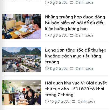
5 giờ trước
Chính sách
Những trường hợp được đóng
bù bảo hiểm xã hội để đủ điều
kiện hưởng lương hưu
7 giờ trước
Chính sách
Lạng Sơn tăng tốc để thu hẹp
khoảng cách mục tiêu tăng
trưởng
8 giờ trước
Chính sách
Hải quan khu vực V: Giải quyết
thủ tục cho 1.601.833 tờ khai
trong 7 tháng
15 giờ trước
Chính sách