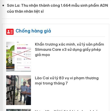
Sơn La: Thu nhận thành công 1.664 mẫu sinh phẩm ADN
của thân nhân liệt sĩ
Chống hàng giả
ản
Khẩn trương xác minh, xử lý sản phẩm
Slimaura Care x3 sử dụng giấy phép
giả mạo
 án
Lào Cai xử lý 83 vụ vi phạm thương
n
mại trong tháng 7