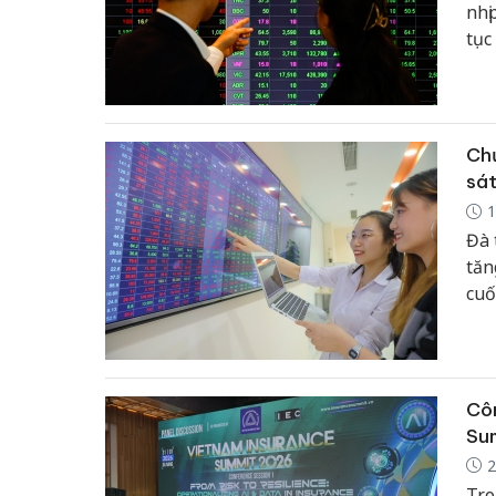
nhị
tục
GAS
giá
Chứ
sát
1
Đà 
tăn
cuố
độn
Côn
Su
2
Tro