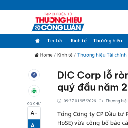
Tin tức
Kinh tế
Thương hiệu
Home
Kinh tế
Thương hiệu Tài chính
DIC Corp lỗ rò
quý đầu năm 
09:37 01/05/2026
Thương hiệu
CỠ CHỮ
A
Tổng Công ty CP Đầu tư P
−
Cỡ chữ nhỏ
HoSE) vừa công bố báo cá
A