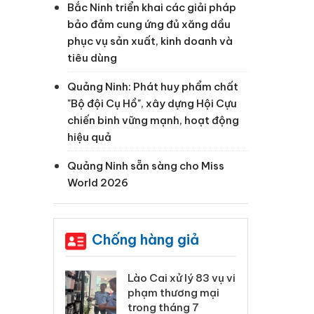
Bắc Ninh triển khai các giải pháp
bảo đảm cung ứng đủ xăng dầu
phục vụ sản xuất, kinh doanh và
tiêu dùng
Quảng Ninh: Phát huy phẩm chất
"Bộ đội Cụ Hồ", xây dựng Hội Cựu
chiến binh vững mạnh, hoạt động
hiệu quả
Quảng Ninh sẵn sàng cho Miss
World 2026
Chống hàng giả
 Thanh Hóa
Lào Cai xử lý 83 vụ vi
Cô
ại trong vụ
phạm thương mại
tìm
xuất, buôn
trong tháng 7
án