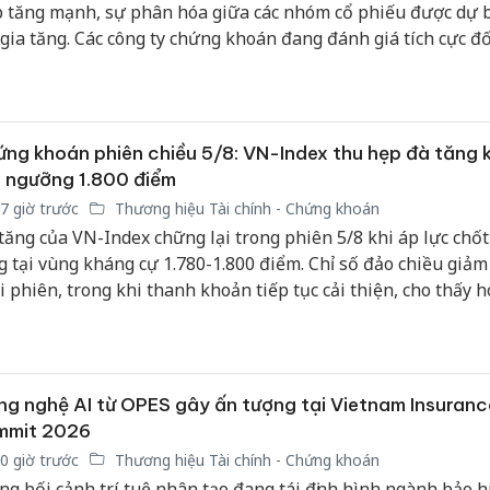
p tăng mạnh, sự phân hóa giữa các nhóm cổ phiếu được dự b
 gia tăng. Các công ty chứng khoán đang đánh giá tích cực đố
, VPB và MSB nhờ triển vọng kinh doanh cũng như mặt bằn
, trong khi PC1 vẫn tiềm ẩn nhiều rủi ro cần lưu ý.
ng khoán phiên chiều 5/8: VN-Index thu hẹp đà tăng k
 ngưỡng 1.800 điểm
7 giờ trước
Thương hiệu Tài chính - Chứng khoán
tăng của VN-Index chững lại trong phiên 5/8 khi áp lực chốt 
g tại vùng kháng cự 1.780-1.800 điểm. Chỉ số đảo chiều giảm
i phiên, trong khi thanh khoản tiếp tục cải thiện, cho thấy h
g giao dịch vẫn diễn ra sôi động.
g nghệ AI từ OPES gây ấn tượng tại Vietnam Insuranc
mmit 2026
0 giờ trước
Thương hiệu Tài chính - Chứng khoán
ng bối cảnh trí tuệ nhân tạo đang tái định hình ngành bảo h