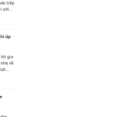
áo tiếp
i với
g định
hi áp
lời gia
 nhẹ về
oạt
e
iểm,