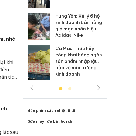
 sào giả
bá
Hưng Yên: Xử lý 6 hộ
óa: Tìm bị
Th
kinh doanh bán hàng
g vụ án buôn
hạ
giả mạo nhãn hiệu
h sữa
bá
Adidas, Nike
 giả
Mo
m, nhà
Cà Mau: Tiêu hủy
g: Đối tượng
An
công khai hàng ngàn
 đường dây
ch
sản phẩm nhập lậu,
ại khi
 giả tại Phú
bá
bảo vệ môi trường
 đầu thú
Qu
 điều
kinh doanh
hân tích
ưng rủi
ích
dán phim cách nhiệt ô tô
Sửa máy rửa bát bosch
 lắc sau