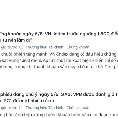
bán yến
Thanh H
hại tron
bán bìn
Moyuum
ng khoán ngày 6/8: VN-Index trước ngưỡng 1.800 điể
 tư nên làm gì?
An Gian
 giờ trước
Thương hiệu Tài chính - Chứng khoán
chủ mưu
 chuỗi phiên tăng mạnh, VN-Index đang có dấu hiệu chững l
bán hàng
Quốc ra
n sát vùng 1.800 điểm. Áp lực chốt lời xuất hiện khiến chỉ số
nh nhẹ, trong khi thanh khoản vẫn duy trì ở mức khá. Giới p
 rằng thị trường chưa phát tín hiệu đảo chiều xu hướng, nh
rung lắc và điều chỉnh ngắn hạn đang gia tăng.
phiếu đáng chú ý ngày 6/8: GAS, VPB được đánh giá t
, PC1 đối mặt nhiều rủi ro
 giờ trước
Thương hiệu Tài chính - Chứng khoán
ng bối cảnh thị trường chứng khoán bước vào giai đoạn rung