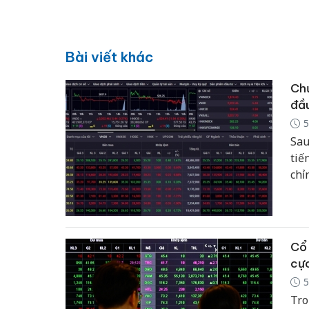
Bài viết khác
Chứ
đầu
5
Sau
tiế
chỉ
cho
ro 
Cổ 
cực
5
Tro