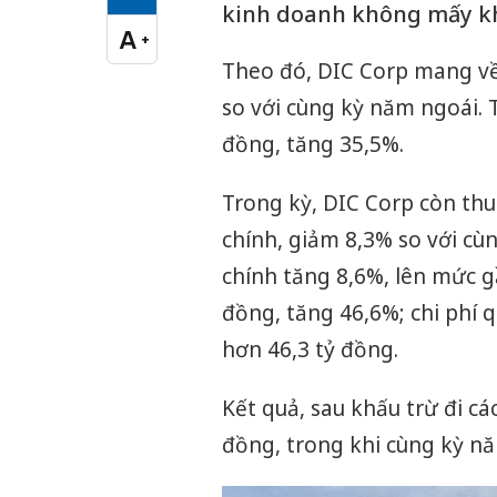
Cỡ chữ vừa
kinh doanh không mấy k
A
+
Cỡ chữ lớn
Theo đó, DIC Corp mang về
so với cùng kỳ năm ngoái. T
đồng, tăng 35,5%.
Trong kỳ, DIC Corp còn thu
chính, giảm 8,3% so với cùn
chính tăng 8,6%, lên mức g
đồng, tăng 46,6%; chi phí 
hơn 46,3 tỷ đồng.
Kết quả, sau khấu trừ đi cá
đồng, trong khi cùng kỳ nă