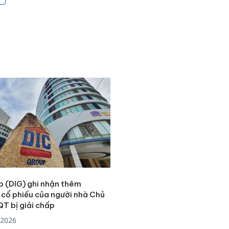
p (DIG) ghi nhận thêm
 cổ phiếu của người nhà Chủ
Công an
QT bị giải chấp
tìm bị h
/2026
án sản 